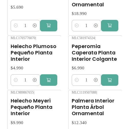
Ornamental
$5.690
$18.990
Cantidad
Cantidad
MLC1705776070
|
MLC581974324
|
Helecho Plumoso
Peperomia
Pequeño Planta
Caperata Planta
Interior
Interior Colgante
$4.990
$6.990
Cantidad
Cantidad
MLC989867655
|
MLC1119507088
|
Helecho Meyeri
Palmera Interior
Pequeño Planta
Planta Árbol
Interior
Ornamental
$9.990
$12.340