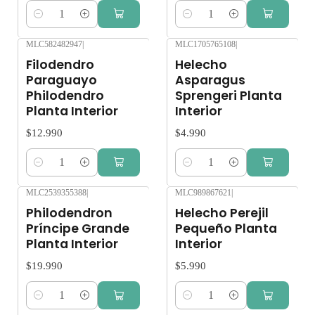
Cantidad
Cantidad
MLC582482947
|
MLC1705765108
|
Filodendro
Helecho
Paraguayo
Asparagus
Philodendro
Sprengeri Planta
Planta Interior
Interior
$12.990
$4.990
Cantidad
Cantidad
MLC2539355388
|
MLC989867621
|
Philodendron
Helecho Perejil
Príncipe Grande
Pequeño Planta
Planta Interior
Interior
$19.990
$5.990
Cantidad
Cantidad