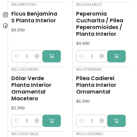
MLC600742561
|
MLC616144613
|
Ficus Benjamina
Peperomia
S Planta Interior
Cucharita / Pilea
Peperomioides /
$9.990
Planta Interior
$9.990
Cantidad
Cantidad
MLC1261169205
|
MLC979399940
|
Dólar Verde
Pilea Cadierei
Planta Interior
Planta Interior
Ornamental
Ornamental
Macetero
$6.990
$5.990
Cantidad
Cantidad
MLC1810176624
|
MLC1119520861
|