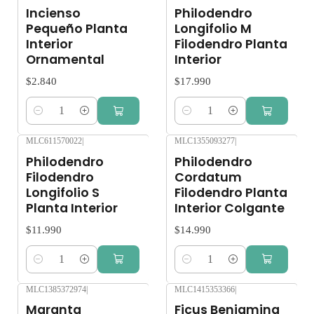
Incienso
Philodendro
Pequeño Planta
Longifolio M
Interior
Filodendro Planta
Ornamental
Interior
$2.840
$17.990
Cantidad
Cantidad
MLC611570022
|
MLC1355093277
|
Philodendro
Philodendro
Filodendro
Cordatum
Longifolio S
Filodendro Planta
Planta Interior
Interior Colgante
$11.990
$14.990
Cantidad
Cantidad
MLC1385372974
|
MLC1415353366
|
Maranta
Ficus Benjamina