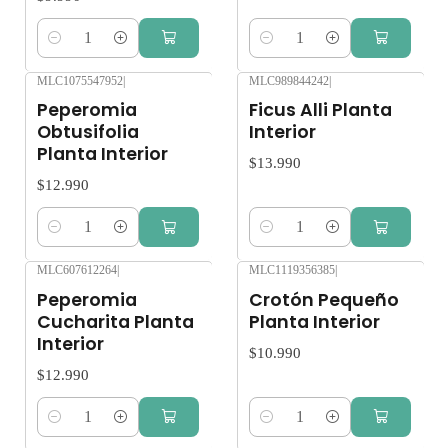
Cantidad
Cantidad
MLC1075547952
|
MLC989844242
|
Peperomia
Ficus Alli Planta
Obtusifolia
Interior
Planta Interior
$13.990
$12.990
Cantidad
Cantidad
MLC607612264
|
MLC1119356385
|
Peperomia
Crotón Pequeño
Cucharita Planta
Planta Interior
Interior
$10.990
$12.990
Cantidad
Cantidad