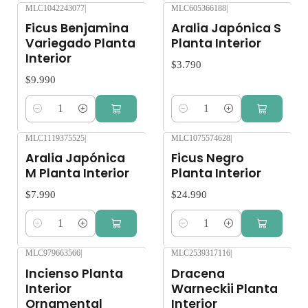
MLC1042243077
|
MLC605366188
|
Ficus Benjamina
Aralia Japónica S
Variegado Planta
Planta Interior
Interior
$3.790
$9.990
Cantidad
Cantidad
MLC1119375525
|
MLC1075574628
|
Aralia Japónica
Ficus Negro
M Planta Interior
Planta Interior
$7.990
$24.990
Cantidad
Cantidad
MLC979663566
|
MLC2539317116
|
Incienso Planta
Dracena
Interior
Warneckii Planta
Ornamental
Interior