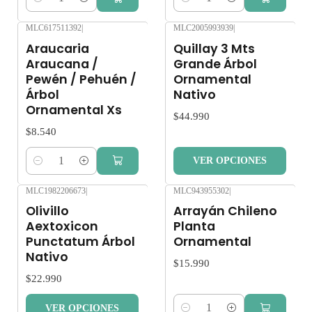
Cantidad
Cantidad
MLC617511392
|
MLC2005993939
|
Araucaria
Quillay 3 Mts
Araucana /
Grande Árbol
Pewén / Pehuén /
Ornamental
Árbol
Nativo
Ornamental Xs
$44.990
$8.540
VER OPCIONES
Cantidad
MLC1982206673
|
MLC943955302
|
Olivillo
Arrayán Chileno
Aextoxicon
Planta
Punctatum Árbol
Ornamental
Nativo
$15.990
$22.990
VER OPCIONES