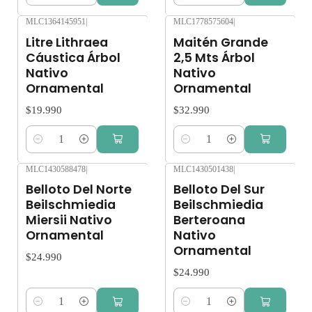
MLC1364145951
|
MLC1778575604
|
Litre Lithraea
Maitén Grande
Cáustica Árbol
2,5 Mts Árbol
Nativo
Nativo
Ornamental
Ornamental
$19.990
$32.990
Cantidad
Cantidad
MLC1430588478
|
MLC1430501438
|
Belloto Del Norte
Belloto Del Sur
Beilschmiedia
Beilschmiedia
Miersii Nativo
Berteroana
Ornamental
Nativo
Ornamental
$24.990
$24.990
Cantidad
Cantidad