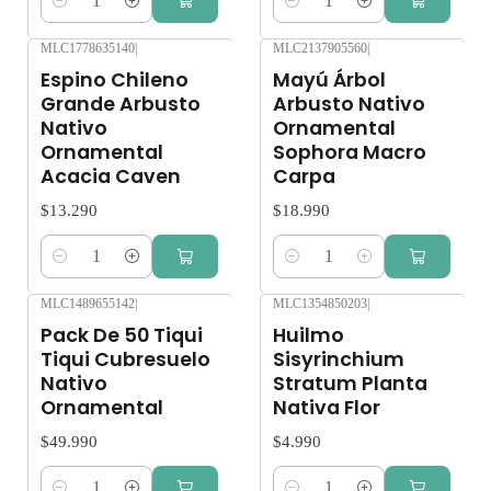
Cantidad
Cantidad
MLC1778635140
|
MLC2137905560
|
Espino Chileno
Mayú Árbol
Grande Arbusto
Arbusto Nativo
Nativo
Ornamental
Ornamental
Sophora Macro
Acacia Caven
Carpa
$13.290
$18.990
Cantidad
Cantidad
MLC1489655142
|
MLC1354850203
|
Pack De 50 Tiqui
Huilmo
Tiqui Cubresuelo
Sisyrinchium
Nativo
Stratum Planta
Ornamental
Nativa Flor
$49.990
$4.990