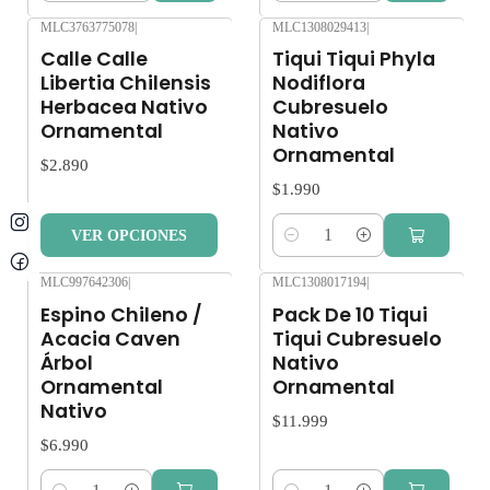
MLC3763775078
|
MLC1308029413
|
Calle Calle
Tiqui Tiqui Phyla
Libertia Chilensis
Nodiflora
Herbacea Nativo
Cubresuelo
Ornamental
Nativo
Ornamental
$2.890
$1.990
VER OPCIONES
Cantidad
MLC997642306
|
MLC1308017194
|
Espino Chileno /
Pack De 10 Tiqui
Acacia Caven
Tiqui Cubresuelo
Árbol
Nativo
Ornamental
Ornamental
Nativo
$11.999
$6.990