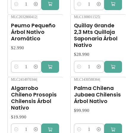
Cantidad
Cantidad
MLC2032860412
|
MLC1308011525
|
Peumo Pequeño
Quillay Grande
Árbol Nativo
2,3 Mts Quillaja
Aromático
Saponaria Árbol
Nativo
$2.990
$28.990
Cantidad
Cantidad
MLC2414970344
|
MLC1430588364
|
Algarrobo
Palma Chilena
Chileno Prosopis
Jubaea Chilensis
Chilensis Árbol
Árbol Nativo
Nativo
$99.990
$19.990
Cantidad
Cantidad