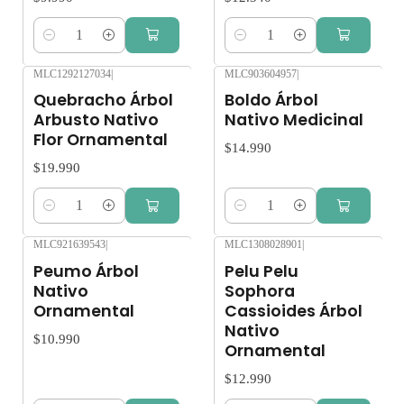
Cantidad
Cantidad
MLC1292127034
|
MLC903604957
|
Quebracho Árbol
Boldo Árbol
Arbusto Nativo
Nativo Medicinal
Flor Ornamental
$14.990
$19.990
Cantidad
Cantidad
MLC921639543
|
MLC1308028901
|
Peumo Árbol
Pelu Pelu
Nativo
Sophora
Ornamental
Cassioides Árbol
Nativo
$10.990
Ornamental
$12.990