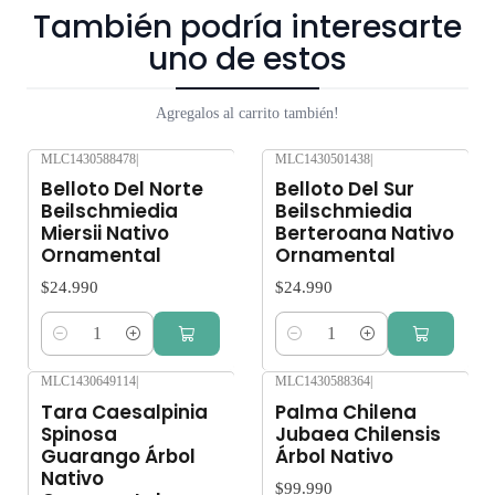
También podría interesarte
uno de estos
Agregalos al carrito también!
MLC1430588478
|
MLC1430501438
|
Belloto Del Norte
Belloto Del Sur
Beilschmiedia
Beilschmiedia
Miersii Nativo
Berteroana Nativo
Ornamental
Ornamental
$24.990
$24.990
Cantidad
Cantidad
MLC1430649114
|
MLC1430588364
|
Agotado
Tara Caesalpinia
Palma Chilena
Spinosa
Jubaea Chilensis
Guarango Árbol
Árbol Nativo
Nativo
$99.990