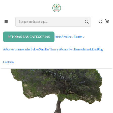
APROVECHA UN 10% DE DCTO. EN TU PRIMERA COMPRA USANDO
CUPÓN
MAHUIDA10
Inicio
Árboles
Árboles nativos
Litre Lithraea Cáustica Árbol Nativo Ornamental
TODAS LAS CATEGORÍAS
Inicio
Árboles
Plantas
Arbustos ornamentales
Bulbos
Semillas
Tierra y Abonos
Fertilizantes
Insecticidas
Blog
Contacto