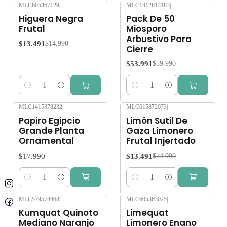
MLC605367129
|
MLC1412613183
|
-10%
OFF
-10%
OFF
Higuera Negra
Pack De 50
Frutal
Miosporo
Arbustivo Para
$13.491
$14.990
Cierre
$53.991
$59.990
Cantidad
Cantidad
MLC1415378232
|
MLC615872073
|
-10%
OFF
Papiro Egipcio
Limón Sutil De
Grande Planta
Gaza Limonero
Ornamental
Frutal Injertado
$17.990
$13.491
$14.990
Cantidad
Cantidad
MLC579574468
|
MLC605363025
|
-10%
OFF
-10%
OFF
Kumquat Quinoto
Limequat
Mediano Naranjo
Limonero Enano