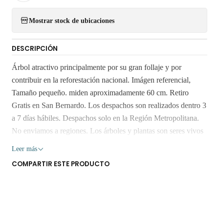
Mostrar stock de ubicaciones
DESCRIPCIÓN
Árbol atractivo principalmente por su gran follaje y por
contribuir en la reforestación nacional. Imágen referencial,
Tamaño pequeño. miden aproximadamente 60 cm. Retiro
Gratis en San Bernardo. Los despachos son realizados dentro 3
a 7 días hábiles. Despachos solo en la Región Metropolitana.
No enviamos a regiones. Los árboles y plantas son seres vivos
que al someterlos a viajes largos sin suficiente agua y luz o
Leer más
mucha exposición al sol, pueden verse afectados seriamente.
COMPARTIR ESTE PRODUCTO
Despacho gratis por compras sobre $80.000