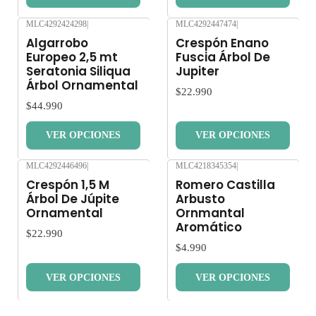
MLC4292424298
|
MLC4292447474
|
Nuevo
Nuevo
Algarrobo
Crespón Enano
Europeo 2,5 mt
Fuscia Árbol De
Seratonia Siliqua
Jupiter
Árbol Ornamental
$22.990
$44.990
VER OPCIONES
VER OPCIONES
MLC4292446496
|
MLC4218345354
|
Nuevo
Nuevo
Crespón 1,5 M
Romero Castilla
Árbol De Júpite
Arbusto
Ornamental
Ornmantal
Aromático
$22.990
$4.990
VER OPCIONES
VER OPCIONES