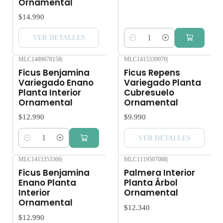
Ornamental
$14.990
VER DETALLES
Cantidad
MLC1489678158
|
MLC1415339970
|
Agotado
Ficus Benjamina
Ficus Repens
Variegado Enano
Variegado Planta
Planta Interior
Cubresuelo
Ornamental
Ornamental
$12.990
$9.990
VER DETALLES
Cantidad
MLC1415353366
|
MLC1119507088
|
Ficus Benjamina
Palmera Interior
Enano Planta
Planta Árbol
Interior
Ornamental
Ornamental
$12.340
$12.990