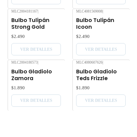
MLC2004181167
|
MLC4081569008
|
Agotado
Agotado
Bulbo Tulipán
Bulbo Tulipán
Strong Gold
Icoon
$2.490
$2.490
VER DETALLES
VER DETALLES
MLC2004180573
|
MLC4080607626
|
Agotado
Agotado
Bulbo Gladiolo
Bulbo Gladiolo
Zamora
Teds Frizzle
$1.890
$1.890
VER DETALLES
VER DETALLES