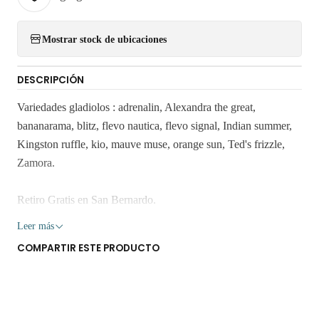
Mostrar stock de ubicaciones
DESCRIPCIÓN
Variedades gladiolos : adrenalin, Alexandra the great,
bananarama, blitz, flevo nautica, flevo signal, Indian summer,
Kingston ruffle, kio, mauve muse, orange sun, Ted's frizzle,
Zamora.
Retiro Gratis en San Bernardo.
Leer más
Los despachos son realizados dentro 3 a 7 días hábiles.
COMPARTIR ESTE PRODUCTO
Despachos solo en la Región Metropolitana. No enviamos a
regiones.