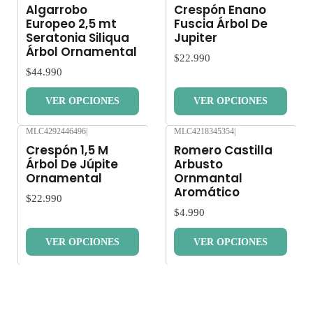
Nuevo
Nuevo
Algarrobo
Crespón Enano
Europeo 2,5 mt
Fuscia Árbol De
Seratonia Siliqua
Jupiter
Árbol Ornamental
$22.990
$44.990
VER OPCIONES
VER OPCIONES
MLC4292446496
|
MLC4218345354
|
Nuevo
Nuevo
Crespón 1,5 M
Romero Castilla
Árbol De Júpite
Arbusto
Ornamental
Ornmantal
Aromático
$22.990
$4.990
VER OPCIONES
VER OPCIONES