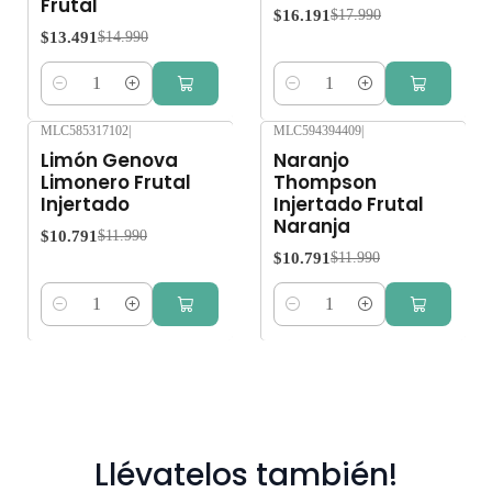
Frutal
$16.191
$17.990
$13.491
$14.990
Cantidad
Cantidad
MLC585317102
|
MLC594394409
|
-10%
OFF
-10%
OFF
Limón Genova
Naranjo
Limonero Frutal
Thompson
Injertado
Injertado Frutal
Naranja
$10.791
$11.990
$10.791
$11.990
Cantidad
Cantidad
Llévatelos también!