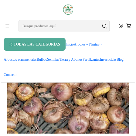
APROVECHA UN 10% DE DCTO. EN TU PRIMERA COMPRA USANDO
CUPÓN
MAHUIDA10
Inicio
Bulbos
Pack De 10 Bulbo Gladiolos Variedades
TODAS LAS CATEGORÍAS
Inicio
Árboles
Plantas
Arbustos ornamentales
Bulbos
Semillas
Tierra y Abonos
Fertilizantes
Insecticidas
Blog
Contacto