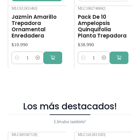
MLC612451463
|
MLC1602746042
|
Jazmín Amarillo
Pack De 10
Trepadora
Ampelopsis
Ornamental
Quinquifolia
Enredadera
Planta Trepadora
$10.990
$38.990
Cantidad
Cantidad
Los más destacados!
Llévalos también!
MLC605367129
|
MLC1412613183
|
-10%
OFF
-10%
OFF