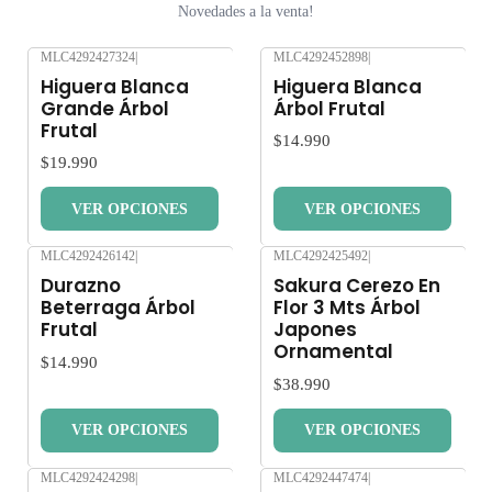
Novedades a la venta!
MLC4292427324
|
MLC4292452898
|
Nuevo
Nuevo
Higuera Blanca
Higuera Blanca
Grande Árbol
Árbol Frutal
Frutal
$14.990
$19.990
VER OPCIONES
VER OPCIONES
MLC4292426142
|
MLC4292425492
|
Nuevo
Nuevo
Durazno
Sakura Cerezo En
Beterraga Árbol
Flor 3 Mts Árbol
Frutal
Japones
Ornamental
$14.990
$38.990
VER OPCIONES
VER OPCIONES
MLC4292424298
|
MLC4292447474
|