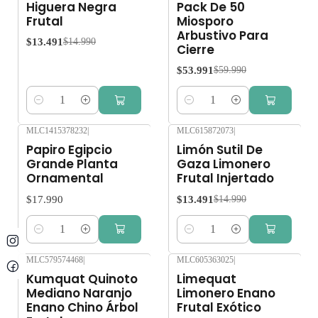
Higuera Negra
Pack De 50
Frutal
Miosporo
Arbustivo Para
$13.491
$14.990
Cierre
$53.991
$59.990
Cantidad
Cantidad
MLC1415378232
|
MLC615872073
|
-10%
OFF
Papiro Egipcio
Limón Sutil De
Grande Planta
Gaza Limonero
Ornamental
Frutal Injertado
$17.990
$13.491
$14.990
Cantidad
Cantidad
MLC579574468
|
MLC605363025
|
-10%
OFF
-10%
OFF
Kumquat Quinoto
Limequat
Mediano Naranjo
Limonero Enano
Enano Chino Árbol
Frutal Exótico