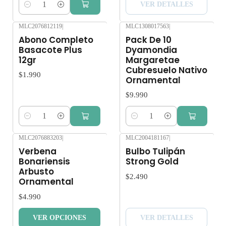
VER DETALLES
Cantidad
MLC2076812119
|
MLC1308017563
|
Nuevo
Abono Completo
Pack De 10
Basacote Plus
Dyamondia
12gr
Margaretae
Cubresuelo Nativo
$1.990
Ornamental
$9.990
Cantidad
Cantidad
MLC2076883203
|
MLC2004181167
|
Nuevo
Agotado
Verbena
Bulbo Tulipán
Bonariensis
Strong Gold
Arbusto
$2.490
Ornamental
$4.990
VER OPCIONES
VER DETALLES