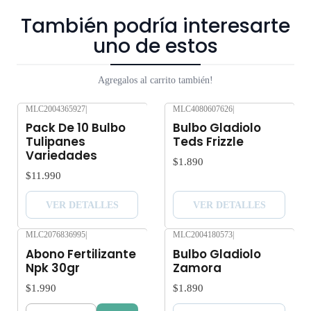
Los árboles y plantas son seres vivos que al someterlos a viajes
También podría interesarte
largos sin suficiente agua y luz o mucha exposición al sol,
uno de estos
pueden verse afectados seriamente.
Agregalos al carrito también!
Despacho gratis por compras sobre $80.000.
MLC2004365927
|
MLC4080607626
|
Agotado
Agotado
Pack De 10 Bulbo
Bulbo Gladiolo
Tulipanes
Teds Frizzle
Variedades
$1.890
$11.990
VER DETALLES
VER DETALLES
MLC2076836995
|
MLC2004180573
|
Nuevo
Agotado
Abono Fertilizante
Bulbo Gladiolo
Npk 30gr
Zamora
$1.990
$1.890