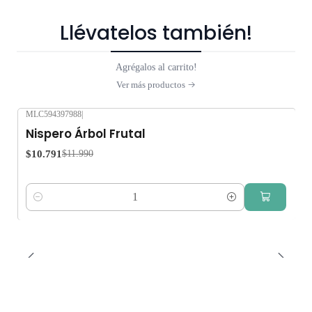
Llévatelos también!
Agrégalos al carrito!
Ver más productos
MLC594397988
|
-10%
OFF
Nispero Árbol Frutal
$10.791
$11.990
Cantidad