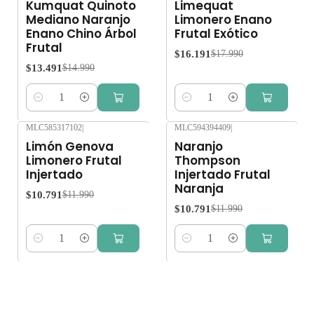
Kumquat Quinoto
Limequat
Mediano Naranjo
Limonero Enano
Enano Chino Árbol
Frutal Exótico
Frutal
$16.191
$17.990
$13.491
$14.990
Cantidad
Cantidad
MLC585317102
|
MLC594394409
|
-10%
OFF
-10%
OFF
Limón Genova
Naranjo
Limonero Frutal
Thompson
Injertado
Injertado Frutal
Naranja
$10.791
$11.990
$10.791
$11.990
Cantidad
Cantidad