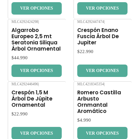
VER OPCIONES
VER OPCIONES
MLC4292424298
|
MLC4292447474
|
Nuevo
Nuevo
Algarrobo
Crespón Enano
Europeo 2,5 mt
Fuscia Árbol De
Seratonia Siliqua
Jupiter
Árbol Ornamental
$22.990
$44.990
VER OPCIONES
VER OPCIONES
MLC4292446496
|
MLC4218345354
|
Nuevo
Nuevo
Crespón 1,5 M
Romero Castilla
Árbol De Júpite
Arbusto
Ornamental
Ornmantal
Aromático
$22.990
$4.990
VER OPCIONES
VER OPCIONES