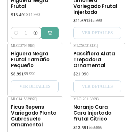
Higuera Negra
Limonero
Agotado
Frutal
Variegado Frutal
Injertado
$13.491
$14.990
$11.691
$12.990
VER DETALLES
Cantidad
MLC937044965
|
MLC585318181
|
-10%
OFF
Agotado
Higuera Negra
Passiflora Alata
Agotado
Frutal Tamaño
Trepadora
Pequeño
Ornamental
$8.991
$21.990
$9.990
VER DETALLES
VER DETALLES
MLC1415339970
|
MLC1201138093
|
-10%
OFF
Agotado
Ficus Repens
Naranjo Cara
Variegado Planta
Cara Injertado
Cubresuelo
Frutal Citrico
Ornamental
$12.591
$13.990