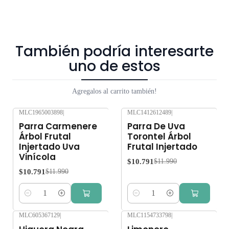
También podría interesarte
uno de estos
Agregalos al carrito también!
MLC1965003898
|
MLC1412612489
|
-10%
OFF
-10%
OFF
Parra Carmenere
Parra De Uva
Árbol Frutal
Torontel Árbol
Injertado Uva
Frutal Injertado
Vinícola
$10.791
$11.990
$10.791
$11.990
Cantidad
Cantidad
MLC605367129
|
MLC1154733798
|
-10%
OFF
-10%
OFF