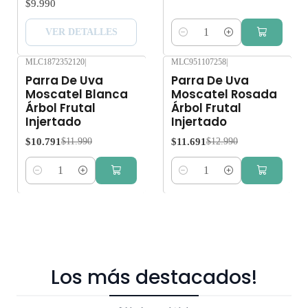
$9.990
VER DETALLES
Cantidad
MLC1872352120
|
MLC951107258
|
-10%
OFF
-10%
OFF
Parra De Uva
Parra De Uva
Moscatel Blanca
Moscatel Rosada
Árbol Frutal
Árbol Frutal
Injertado
Injertado
$10.791
$11.691
$11.990
$12.990
Cantidad
Cantidad
Los más destacados!