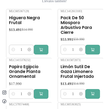
Llévalos también!
MLC605367129
|
MLC1412613183
|
-10%
OFF
-10%
OFF
Higuera Negra
Pack De 50
Frutal
Miosporo
Arbustivo Para
$13.491
$14.990
Cierre
$53.991
$59.990
Cantidad
Cantidad
MLC1415378232
|
MLC615872073
|
-10%
OFF
Papiro Egipcio
Limón Sutil De
Grande Planta
Gaza Limonero
Ornamental
Frutal Injertado
$17.990
$13.491
$14.990
Cantidad
Cantidad
MLC579574468
|
MLC605363025
|
-10%
OFF
-10%
OFF