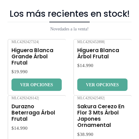
Los más recientes en stock!
Novedades a la venta!
MLC4292427324
|
MLC4292452898
|
Nuevo
Nuevo
Higuera Blanca
Higuera Blanca
Grande Árbol
Árbol Frutal
Frutal
$14.990
$19.990
VER OPCIONES
VER OPCIONES
MLC4292426142
|
MLC4292425492
|
Nuevo
Nuevo
Durazno
Sakura Cerezo En
Beterraga Árbol
Flor 3 Mts Árbol
Frutal
Japones
Ornamental
$14.990
$38.990