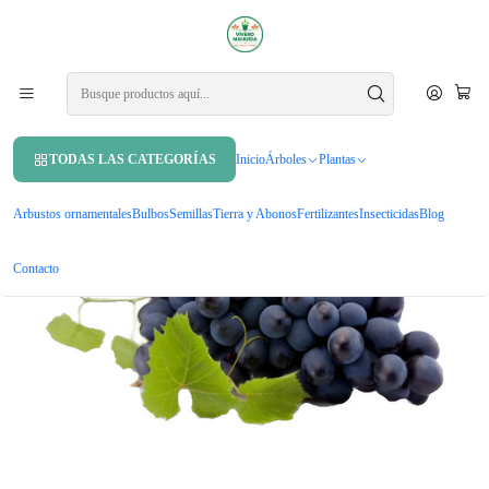
APROVECHA UN 10% DE DCTO. EN TU PRIMERA COMPRA USANDO
CUPÓN
MAHUIDA10
Inicio
Árboles
Árboles frutales
Parra Cabernet Souvingnon Frutal Injertado Uva Vinícola
TODAS LAS CATEGORÍAS
Inicio
Árboles
Plantas
Arbustos ornamentales
Bulbos
Semillas
Tierra y Abonos
Fertilizantes
Insecticidas
Blog
Contacto