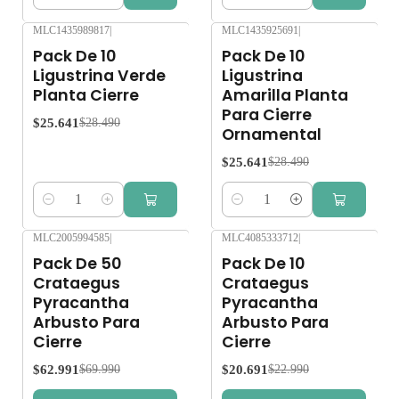
Cantidad
Cantidad
MLC1435989817
|
MLC1435925691
|
-10%
OFF
-10%
OFF
Pack De 10
Pack De 10
Ligustrina Verde
Ligustrina
Planta Cierre
Amarilla Planta
Para Cierre
$25.641
$28.490
Ornamental
$25.641
$28.490
Cantidad
Cantidad
MLC2005994585
|
MLC4085333712
|
-10%
OFF
-10%
OFF
Pack De 50
Pack De 10
Crataegus
Crataegus
Pyracantha
Pyracantha
Arbusto Para
Arbusto Para
Cierre
Cierre
$62.991
$20.691
$69.990
$22.990