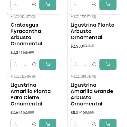
Cantidad
Cantidad
MLC1003437692
|
MLC1075587483
|
-10%
OFF
-10%
OFF
Crataegus
Ligustrina Planta
Pyracantha
Arbusto
Arbusto
Ornamental
Ornamental
$2.983
$3.315
$2.241
$2.490
Cantidad
Cantidad
MLC2032860386
|
MLC2539154346
|
-10%
OFF
-10%
OFF
Ligustrina
Ligustrina
Amarilla Planta
Amarilla Grande
Para Cierre
Arbusto
Ornamental
Ornamental
$2.691
$8.991
$2.990
$9.990