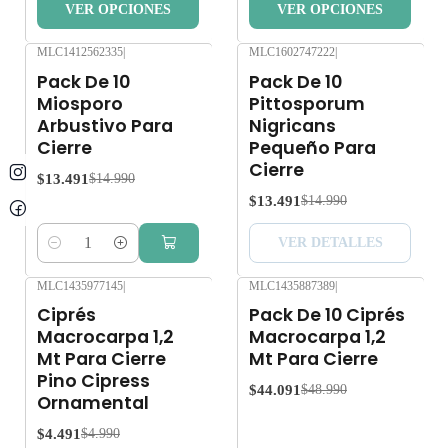
VER OPCIONES
VER OPCIONES
MLC1412562335
|
MLC1602747222
|
-10%
OFF
-10%
OFF
Pack De 10
Pack De 10
Agotado
Miosporo
Pittosporum
Arbustivo Para
Nigricans
Cierre
Pequeño Para
Cierre
$13.491
$14.990
$13.491
$14.990
VER DETALLES
Cantidad
MLC1435977145
|
MLC1435887389
|
-10%
OFF
-10%
OFF
Ciprés
Pack De 10 Ciprés
Agotado
Agotado
Macrocarpa 1,2
Macrocarpa 1,2
Mt Para Cierre
Mt Para Cierre
Pino Cipress
$44.091
$48.990
Ornamental
$4.491
$4.990