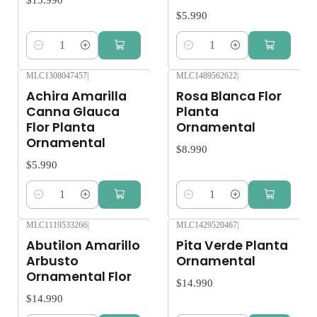
$5.990
Cantidad
Cantidad
MLC1308047457
|
MLC1489562622
|
Achira Amarilla
Rosa Blanca Flor
Canna Glauca
Planta
Flor Planta
Ornamental
Ornamental
$8.990
$5.990
Cantidad
Cantidad
MLC1119533266
|
MLC1429520467
|
Abutilon Amarillo
Pita Verde Planta
Arbusto
Ornamental
Ornamental Flor
$14.990
$14.990