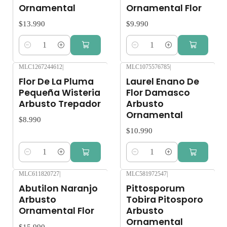
Ornamental
Ornamental Flor
$13.990
$9.990
Cantidad
Cantidad
MLC1267244612
|
MLC1075576785
|
Flor De La Pluma
Laurel Enano De
Pequeña Wisteria
Flor Damasco
Arbusto Trepador
Arbusto
Ornamental
$8.990
$10.990
Cantidad
Cantidad
MLC611820727
|
MLC581972547
|
Abutilon Naranjo
Pittosporum
Arbusto
Tobira Pitosporo
Ornamental Flor
Arbusto
Ornamental
$15.990