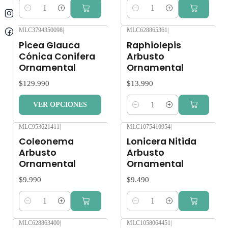
Cantidad
Cantidad
MLC3794350098
|
MLC628865361
|
Picea Glauca
Raphiolepis
Cónica Conifera
Arbusto
Ornamental
Ornamental
$129.990
$13.990
VER OPCIONES
Cantidad
MLC953621411
|
MLC1075410954
|
Coleonema
Lonicera Nitida
Arbusto
Arbusto
Ornamental
Ornamental
$9.990
$9.490
Cantidad
Cantidad
MLC628863400
|
MLC1058064451
|