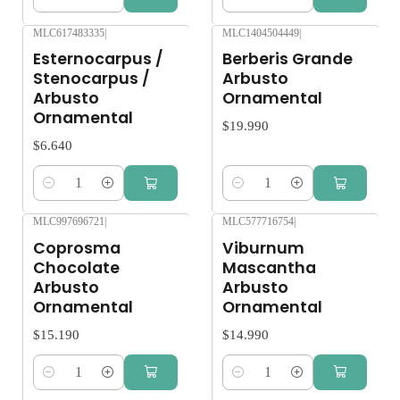
Cantidad
Cantidad
MLC617483335
|
MLC1404504449
|
Esternocarpus /
Berberis Grande
Stenocarpus /
Arbusto
Arbusto
Ornamental
Ornamental
$19.990
$6.640
Cantidad
Cantidad
MLC997696721
|
MLC577716754
|
Coprosma
Viburnum
Chocolate
Mascantha
Arbusto
Arbusto
Ornamental
Ornamental
$15.190
$14.990
Cantidad
Cantidad