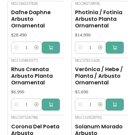
MLC1042237828
|
MLC962728958
|
Dafne Daphne
Photinia / Fotinia
Arbusto
Arbusto Planta
Ornamental
Ornamental
$28.490
$14.990
Cantidad
Cantidad
MLC1359835577
|
MLC579111428
|
Rhus Crenata
Verónica / Hebe /
Arbusto Planta
Planta / Arbusto
Ornamental
Ornamental
$6.990
$5.690
Cantidad
Cantidad
MLC1075241788
|
MLC1119520705
|
Corona Del Poeta
Solanum Morado
Arbusto
Arbusto