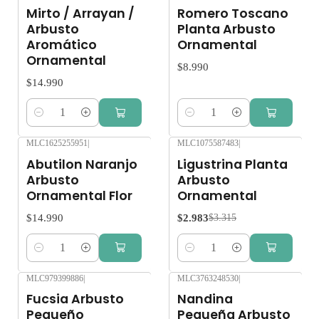
Mirto / Arrayan /
Romero Toscano
Arbusto
Planta Arbusto
Aromático
Ornamental
Ornamental
$8.990
$14.990
Cantidad
Cantidad
MLC1625255951
|
MLC1075587483
|
-10%
OFF
Abutilon Naranjo
Ligustrina Planta
Arbusto
Arbusto
Ornamental Flor
Ornamental
$14.990
$2.983
$3.315
Cantidad
Cantidad
MLC979399886
|
MLC3763248530
|
Fucsia Arbusto
Nandina
Pequeño
Pequeña Arbusto