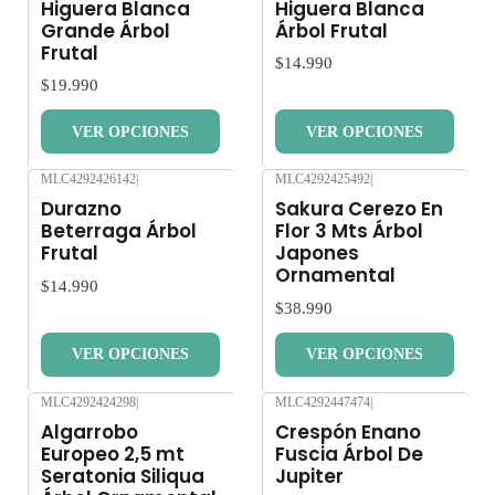
Higuera Blanca
Higuera Blanca
Grande Árbol
Árbol Frutal
Frutal
$14.990
$19.990
VER OPCIONES
VER OPCIONES
MLC4292426142
|
MLC4292425492
|
Nuevo
Nuevo
Durazno
Sakura Cerezo En
Beterraga Árbol
Flor 3 Mts Árbol
Frutal
Japones
Ornamental
$14.990
$38.990
VER OPCIONES
VER OPCIONES
MLC4292424298
|
MLC4292447474
|
Nuevo
Nuevo
Algarrobo
Crespón Enano
Europeo 2,5 mt
Fuscia Árbol De
Seratonia Siliqua
Jupiter