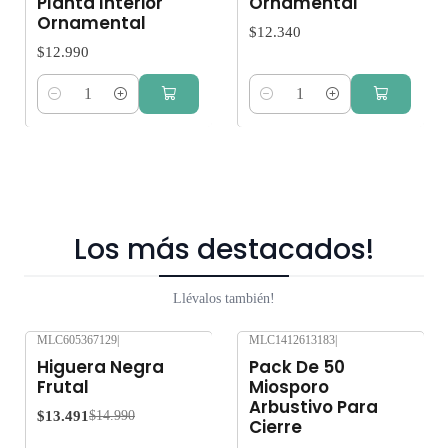
Planta Interior
Ornamental
Ornamental
$12.340
$12.990
Cantidad
Cantidad
Los más destacados!
Llévalos también!
MLC605367129
|
MLC1412613183
|
-10%
OFF
-10%
OFF
Higuera Negra
Pack De 50
Frutal
Miosporo
Arbustivo Para
$13.491
$14.990
Cierre