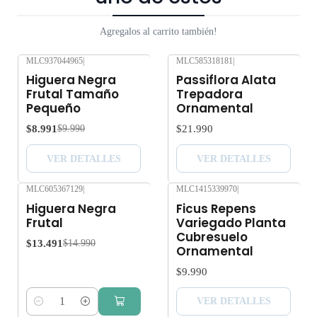
Agregalos al carrito también!
MLC937044965
|
MLC585318181
|
-10%
OFF
Agotado
Higuera Negra
Passiflora Alata
Agotado
Frutal Tamaño
Trepadora
Pequeño
Ornamental
$8.991
$21.990
$9.990
VER DETALLES
VER DETALLES
MLC605367129
|
MLC1415339970
|
-10%
OFF
Agotado
Higuera Negra
Ficus Repens
Frutal
Variegado Planta
Cubresuelo
$13.491
$14.990
Ornamental
$9.990
VER DETALLES
Cantidad