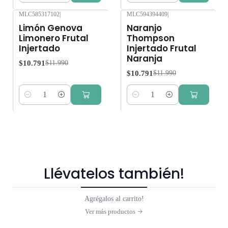
MLC585317102
|
MLC594394409
|
-10%
OFF
-10%
OFF
Limón Genova
Naranjo
Limonero Frutal
Thompson
Injertado
Injertado Frutal
Naranja
$10.791
$11.990
$10.791
$11.990
Cantidad
Cantidad
Llévatelos también!
Agrégalos al carrito!
Ver más productos