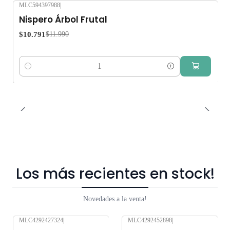
MLC594397988
|
-10%
OFF
Nispero Árbol Frutal
$10.791
$11.990
Cantidad
Los más recientes en stock!
Novedades a la venta!
MLC4292427324
|
MLC4292452898
|
Nuevo
Nuevo