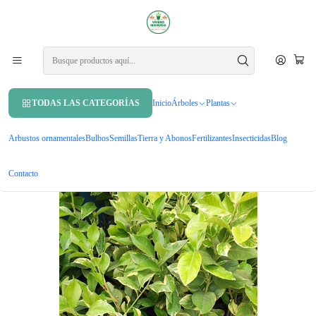
APROVECHA UN 10% DE DCTO. EN TU PRIMERA COMPRA USANDO
CUPÓN
MAHUIDA10
Inicio
Árboles
Árboles frutales
Limonero Variegado Frutal Injertado
TODAS LAS CATEGORÍAS
Inicio
Árboles
Plantas
Arbustos ornamentales
Bulbos
Semillas
Tierra y Abonos
Fertilizantes
Insecticidas
Blog
Contacto