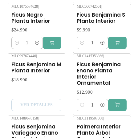
MLC1075574628
|
MLC600742561
|
Ficus Negro
Ficus Benjamina S
Planta Interior
Planta Interior
$24.990
$9.990
Cantidad
Cantidad
MLC997674440
|
MLC1415353366
|
Agotado
Ficus Benjamina M
Ficus Benjamina
Planta Interior
Enano Planta
Interior
$18.990
Ornamental
$12.990
VER DETALLES
Cantidad
MLC1489678158
|
MLC1119507088
|
Ficus Benjamina
Palmera Interior
Variegado Enano
Planta Árbol