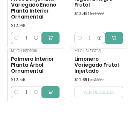
Variegado Enano
Frutal
Planta Interior
$13.491
$14.990
Ornamental
$12.990
Cantidad
Cantidad
MLC1119507088
|
MLC1154733798
|
-10%
OFF
Palmera Interior
Limonero
Agotado
Planta Árbol
Variegado Frutal
Ornamental
Injertado
$12.340
$11.691
$12.990
VER DETALLES
Cantidad