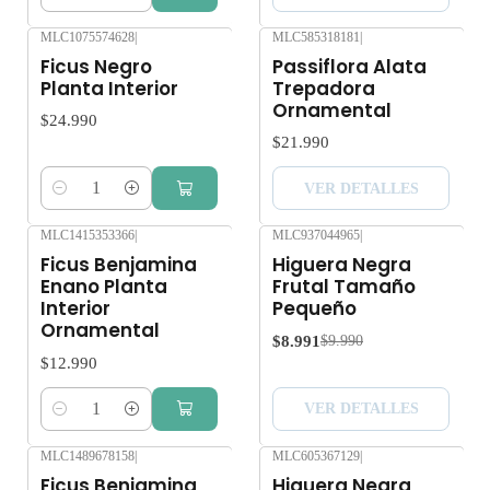
Cantidad
MLC1075574628
|
MLC585318181
|
Agotado
Ficus Negro
Passiflora Alata
Planta Interior
Trepadora
Ornamental
$24.990
$21.990
VER DETALLES
Cantidad
MLC1415353366
|
MLC937044965
|
-10%
OFF
Ficus Benjamina
Higuera Negra
Agotado
Enano Planta
Frutal Tamaño
Interior
Pequeño
Ornamental
$8.991
$9.990
$12.990
VER DETALLES
Cantidad
MLC1489678158
|
MLC605367129
|
-10%
OFF
Ficus Benjamina
Higuera Negra