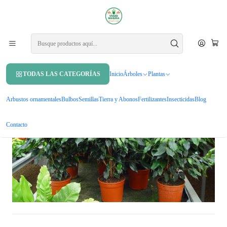
APROVECHA UN 10% DE DCTO. EN TU PRIMERA COMPRA USANDO
CUPÓN
MAHUIDA10
Inicio
Plantas
Plantas de interior
Ficus Benjamina M Planta Interior
TODAS LAS CATEGORÍAS
Inicio
Árboles
Plantas
Arbustos ornamentales
Bulbos
Semillas
Tierra y Abonos
Fertilizantes
Insecticidas
Blog
Contacto