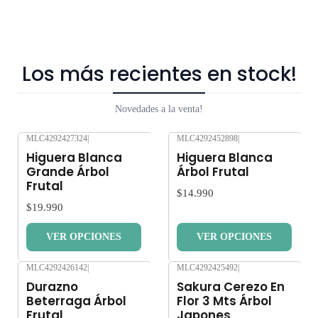
Los más recientes en stock!
Novedades a la venta!
MLC4292427324
|
MLC4292452898
|
Nuevo
Nuevo
Higuera Blanca
Higuera Blanca
Grande Árbol
Árbol Frutal
Frutal
$14.990
$19.990
VER OPCIONES
VER OPCIONES
MLC4292426142
|
MLC4292425492
|
Nuevo
Nuevo
Durazno
Sakura Cerezo En
Beterraga Árbol
Flor 3 Mts Árbol
Frutal
Japones