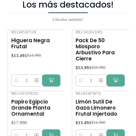
Los más destacados!
Llévalos también!
MLC605367129
|
MLC1412613183
|
-10%
OFF
-10%
OFF
Higuera Negra
Pack De 50
Frutal
Miosporo
Arbustivo Para
$13.491
$14.990
Cierre
$53.991
$59.990
Cantidad
Cantidad
MLC1415378232
|
MLC615872073
|
-10%
OFF
Papiro Egipcio
Limón Sutil De
Grande Planta
Gaza Limonero
Ornamental
Frutal Injertado
$17.990
$13.491
$14.990