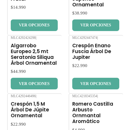
Ornamental
$14.990
$38.990
VER OPCIONES
VER OPCIONES
MLC4292424298
|
MLC4292447474
|
Nuevo
Nuevo
Algarrobo
Crespón Enano
Europeo 2,5 mt
Fuscia Árbol De
Seratonia Siliqua
Jupiter
Árbol Ornamental
$22.990
$44.990
VER OPCIONES
VER OPCIONES
MLC4292446496
|
MLC4218345354
|
Nuevo
Nuevo
Crespón 1,5 M
Romero Castilla
Árbol De Júpite
Arbusto
Ornamental
Ornmantal
Aromático
$22.990
$4.990