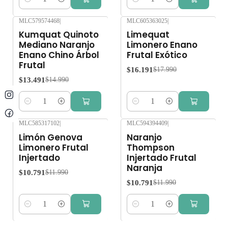
Cantidad
Cantidad
MLC579574468
|
MLC605363025
|
-10%
OFF
-10%
OFF
Kumquat Quinoto
Limequat
Mediano Naranjo
Limonero Enano
Enano Chino Árbol
Frutal Exótico
Frutal
$16.191
$17.990
$13.491
$14.990
Cantidad
Cantidad
MLC585317102
|
MLC594394409
|
-10%
OFF
-10%
OFF
Limón Genova
Naranjo
Limonero Frutal
Thompson
Injertado
Injertado Frutal
Naranja
$10.791
$11.990
$10.791
$11.990
Cantidad
Cantidad