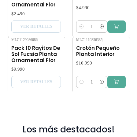
Ornamental Flor
$4.990
$2.490
VER DETALLES
Cantidad
MLC1129986086
|
MLC1119356385
|
Agotado
Pack 10 Rayitos De
Crotón Pequeño
Sol Fucsia Planta
Planta Interior
Ornamental Flor
$10.990
$9.990
VER DETALLES
Cantidad
Los más destacados!