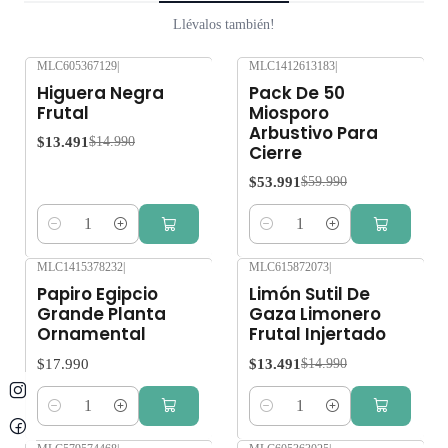
Llévalos también!
MLC605367129
|
MLC1412613183
|
-10%
OFF
-10%
OFF
Higuera Negra
Pack De 50
Frutal
Miosporo
Arbustivo Para
$13.491
$14.990
Cierre
$53.991
$59.990
Cantidad
Cantidad
MLC1415378232
|
MLC615872073
|
-10%
OFF
Papiro Egipcio
Limón Sutil De
Grande Planta
Gaza Limonero
Ornamental
Frutal Injertado
$17.990
$13.491
$14.990
Cantidad
Cantidad