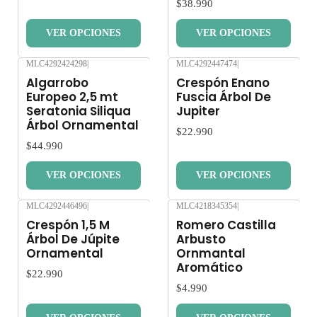
$38.990
VER OPCIONES
VER OPCIONES
MLC4292424298
|
MLC4292447474
|
Nuevo
Nuevo
Algarrobo
Crespón Enano
Europeo 2,5 mt
Fuscia Árbol De
Seratonia Siliqua
Jupiter
Árbol Ornamental
$22.990
$44.990
VER OPCIONES
VER OPCIONES
MLC4292446496
|
MLC4218345354
|
Nuevo
Nuevo
Crespón 1,5 M
Romero Castilla
Árbol De Júpite
Arbusto
Ornamental
Ornmantal
Aromático
$22.990
$4.990