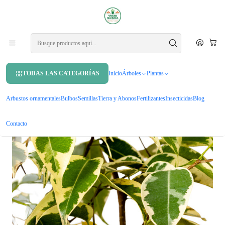
APROVECHA UN 10% DE DCTO. EN TU PRIMERA COMPRA USANDO
CUPÓN
MAHUIDA10
Inicio
Plantas
Plantas de interior
Ficus Benjamina Variegado Planta Interior
TODAS LAS CATEGORÍAS
Inicio
Árboles
Plantas
Arbustos ornamentales
Bulbos
Semillas
Tierra y Abonos
Fertilizantes
Insecticidas
Blog
Contacto