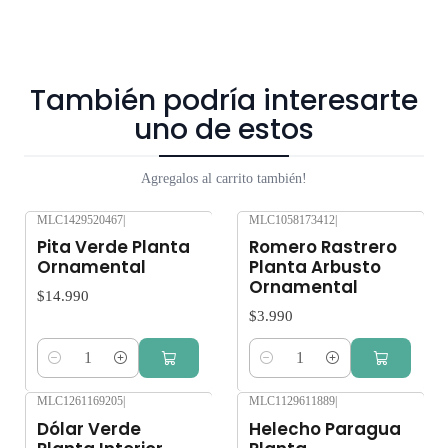
exposición al sol, pueden verse afectados seriamente.
Despacho gratis por compras sobre $80.000.
También podría interesarte
uno de estos
Agregalos al carrito también!
MLC1429520467
|
MLC1058173412
|
Pita Verde Planta
Romero Rastrero
Ornamental
Planta Arbusto
Ornamental
$14.990
$3.990
Cantidad
Cantidad
MLC1261169205
|
MLC1129611889
|
Dólar Verde
Helecho Paragua