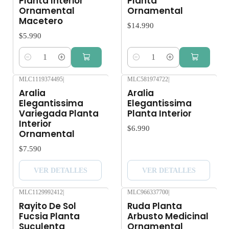
Planta Interior
Planta
Ornamental
Ornamental
Macetero
$14.990
$5.990
Cantidad
Cantidad
MLC1119374495
|
MLC581974722
|
Agotado
Agotado
Aralia
Aralia
Elegantissima
Elegantissima
Variegada Planta
Planta Interior
Interior
$6.990
Ornamental
$7.590
VER DETALLES
VER DETALLES
MLC1129992412
|
MLC966337700
|
Agotado
Rayito De Sol
Ruda Planta
Fucsia Planta
Arbusto Medicinal
Suculenta
Ornamental