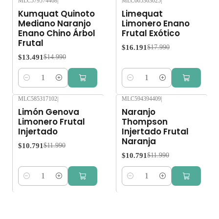
MLC579574468
|
MLC605363025
|
-10%
OFF
-10%
OFF
Kumquat Quinoto
Limequat
Mediano Naranjo
Limonero Enano
Enano Chino Árbol
Frutal Exótico
Frutal
$16.191
$17.990
$13.491
$14.990
Cantidad
Cantidad
MLC585317102
|
MLC594394409
|
-10%
OFF
-10%
OFF
Limón Genova
Naranjo
Limonero Frutal
Thompson
Injertado
Injertado Frutal
Naranja
$10.791
$11.990
$10.791
$11.990
Cantidad
Cantidad