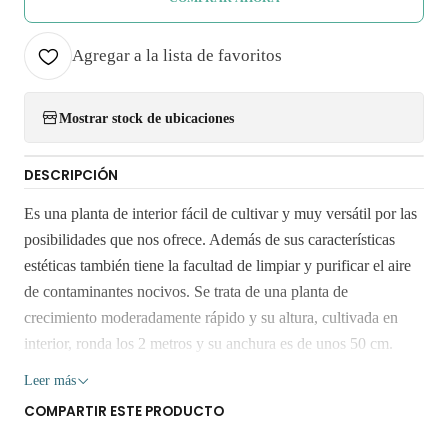
Agregar a la lista de favoritos
Mostrar stock de ubicaciones
DESCRIPCIÓN
Es una planta de interior fácil de cultivar y muy versátil por las
posibilidades que nos ofrece. Además de sus características
estéticas también tiene la facultad de limpiar y purificar el aire
de contaminantes nocivos. Se trata de una planta de
crecimiento moderadamente rápido y su altura, cultivada en
interior, ronda los 2 metros y su anchura es de unos 50 cm.
Miden entre 35 y 45 cms Retiro Gratis en San Bernardo. Los
Leer más
despachos son realizados dentro 3 a 7 días hábiles. No
COMPARTIR ESTE PRODUCTO
enviamos a regiones. Los árboles y plantas son seres vivos que
al someterlos a viajes largos sin suficiente agua y luz o mucha