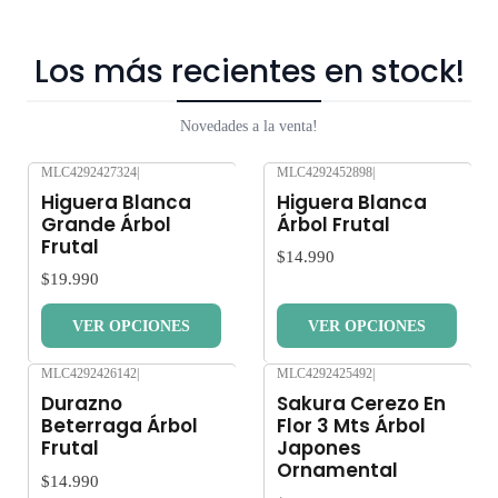
Los más recientes en stock!
Novedades a la venta!
MLC4292427324
|
MLC4292452898
|
Nuevo
Nuevo
Higuera Blanca
Higuera Blanca
Grande Árbol
Árbol Frutal
Frutal
$14.990
$19.990
VER OPCIONES
VER OPCIONES
MLC4292426142
|
MLC4292425492
|
Nuevo
Nuevo
Durazno
Sakura Cerezo En
Beterraga Árbol
Flor 3 Mts Árbol
Frutal
Japones
Ornamental
$14.990