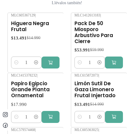
Llévalos también!
MLC605367129
|
MLC1412613183
|
-10%
OFF
-10%
OFF
Higuera Negra
Pack De 50
Frutal
Miosporo
Arbustivo Para
$13.491
$14.990
Cierre
$53.991
$59.990
Cantidad
Cantidad
MLC1415378232
|
MLC615872073
|
-10%
OFF
Papiro Egipcio
Limón Sutil De
Grande Planta
Gaza Limonero
Ornamental
Frutal Injertado
$17.990
$13.491
$14.990
Cantidad
Cantidad
MLC579574468
|
MLC605363025
|
-10%
OFF
-10%
OFF