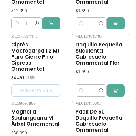
Ornamental
Ornamental
$12.990
$1.890
Cantidad
Cantidad
MLC1435977145
|
MLC1378713705
|
-10%
OFF
Ciprés
Doquilla Pequeña
Agotado
Macrocarpa 1,2 Mt
Suculenta
Para Cierre Pino
Cubresuelo
Cipress
Ornamental Flor
Ornamental
$1.990
$4.491
$4.990
VER DETALLES
Cantidad
MLC605364905
|
MLC1378700017
|
Magnolia
Pack De 50
Soulangeana M
Doquilla Pequeña
Árbol Ornamental
Cubresuelo
Ornamental
$58.990