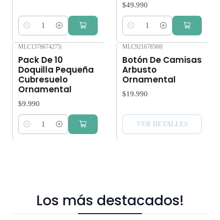
$49.990
Cantidad
Cantidad
MLC1378674275
|
MLC921678560
|
Agotado
Pack De 10
Botón De Camisas
Doquilla Pequeña
Arbusto
Cubresuelo
Ornamental
Ornamental
$19.990
$9.990
VER DETALLES
Cantidad
Los más destacados!