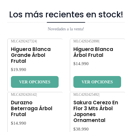
Los más recientes en stock!
Novedades a la venta!
MLC4292427324
|
MLC4292452898
|
Nuevo
Nuevo
Higuera Blanca
Higuera Blanca
Grande Árbol
Árbol Frutal
Frutal
$14.990
$19.990
VER OPCIONES
VER OPCIONES
MLC4292426142
|
MLC4292425492
|
Nuevo
Nuevo
Durazno
Sakura Cerezo En
Beterraga Árbol
Flor 3 Mts Árbol
Frutal
Japones
Ornamental
$14.990
$38.990