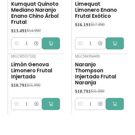
Kumquat Quinoto
Limequat
Mediano Naranjo
Limonero Enano
Enano Chino Árbol
Frutal Exótico
Frutal
$16.191
$17.990
$13.491
$14.990
Cantidad
Cantidad
MLC585317102
|
MLC594394409
|
-10%
OFF
-10%
OFF
Limón Genova
Naranjo
Limonero Frutal
Thompson
Injertado
Injertado Frutal
Naranja
$10.791
$11.990
$10.791
$11.990
Cantidad
Cantidad