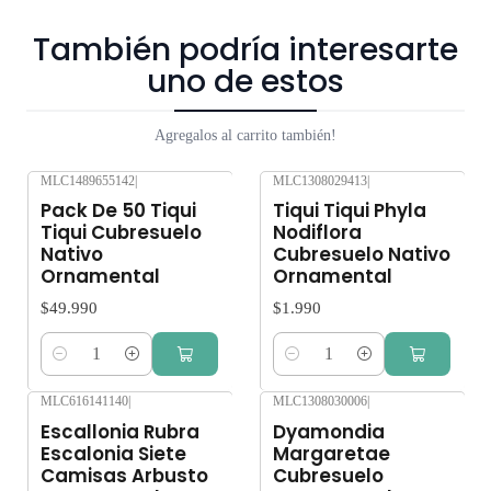
suficiente agua y luz o mucha exposición al sol, pueden verse
También podría interesarte
afectados seriamente. Despacho gratis por compras sobre
uno de estos
$80.000.
Agregalos al carrito también!
MLC1489655142
|
MLC1308029413
|
Pack De 50 Tiqui
Tiqui Tiqui Phyla
Tiqui Cubresuelo
Nodiflora
Nativo
Cubresuelo Nativo
Ornamental
Ornamental
$49.990
$1.990
Cantidad
Cantidad
MLC616141140
|
MLC1308030006
|
Escallonia Rubra
Dyamondia
Escalonia Siete
Margaretae
Camisas Arbusto
Cubresuelo