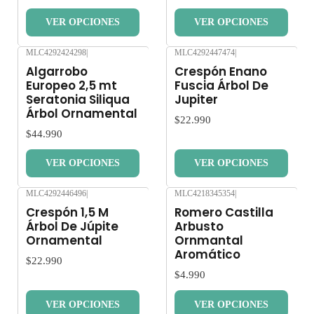
VER OPCIONES
VER OPCIONES
MLC4292424298
|
MLC4292447474
|
Nuevo
Nuevo
Algarrobo
Crespón Enano
Europeo 2,5 mt
Fuscia Árbol De
Seratonia Siliqua
Jupiter
Árbol Ornamental
$22.990
$44.990
VER OPCIONES
VER OPCIONES
MLC4292446496
|
MLC4218345354
|
Nuevo
Nuevo
Crespón 1,5 M
Romero Castilla
Árbol De Júpite
Arbusto
Ornamental
Ornmantal
Aromático
$22.990
$4.990
VER OPCIONES
VER OPCIONES