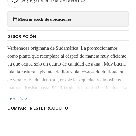
Agregar a la lista de favoritos
Mostrar stock de ubicaciones
DESCRIPCIÓN
Verbenácea originaria de Sudamérica. La promocionamos
como planta que reemplaza al césped de manera muy eficiente
ya que ocupa solo un cuarto de cantidad de agua . Muy buena
.planta rastrera tapizante, de flores blanco-rosado de floración
de verano. Es de pleno sol, resiste la sequedad y atmosferas
marinas. Resiste hasta -9C. 10 unidades por mt2 es lo ideal. La
época de plantación recomendada es desde octubre hasta
Leer más
febrero. Crece con temperaturas sobre 28 grados . Imágen
COMPARTIR ESTE PRODUCTO
referencial, miden 10 cms aprox. EN BOLSA. Retiro Gratis en
San Bernardo. Los despachos son realizados dentro 3 a 7 días
hábiles. No enviamos a regiones. Solo RM. Los árboles y
plantas son seres vivos que al someterlos a viajes largos sin