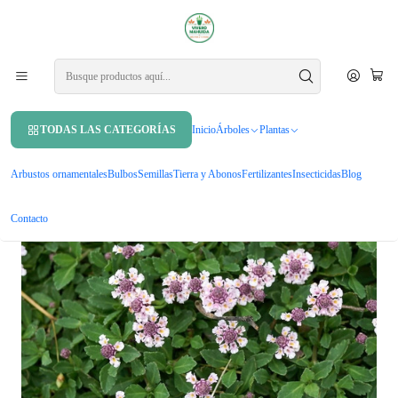
APROVECHA UN 10% DE DCTO. EN TU PRIMERA COMPRA USANDO
CUPÓN
MAHUIDA10
Inicio
Árboles
Árboles nativos
Pack De 10 Tiqui Tiqui Cubresuelo Nativo Ornamental
TODAS LAS CATEGORÍAS
Inicio
Árboles
Plantas
Arbustos ornamentales
Bulbos
Semillas
Tierra y Abonos
Fertilizantes
Insecticidas
Blog
Contacto