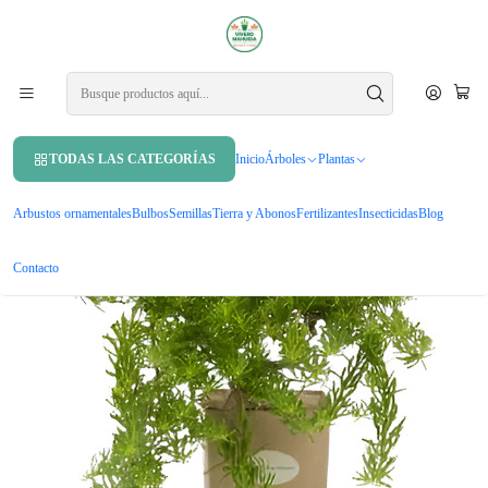
APROVECHA UN 10% DE DCTO. EN TU PRIMERA COMPRA USANDO
CUPÓN
MAHUIDA10
Inicio
Plantas
Cubresuelos
Mioporo Parvifolium Mioporo Rastrero Cubresuelo Planta Flor
TODAS LAS CATEGORÍAS
Inicio
Árboles
Plantas
Arbustos ornamentales
Bulbos
Semillas
Tierra y Abonos
Fertilizantes
Insecticidas
Blog
Contacto