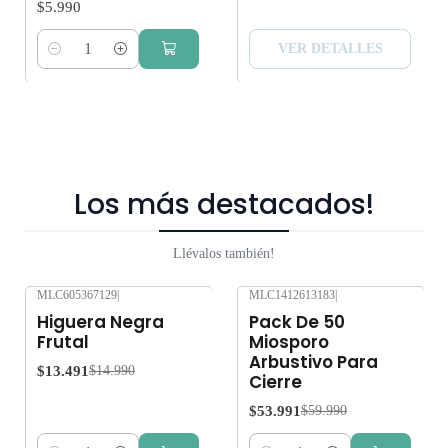
$5.990
VER DETALLES
Cantidad
Los más destacados!
Llévalos también!
MLC605367129
|
MLC1412613183
|
-10%
OFF
-10%
OFF
Higuera Negra
Pack De 50
Frutal
Miosporo
Arbustivo Para
$13.491
$14.990
Cierre
$53.991
$59.990