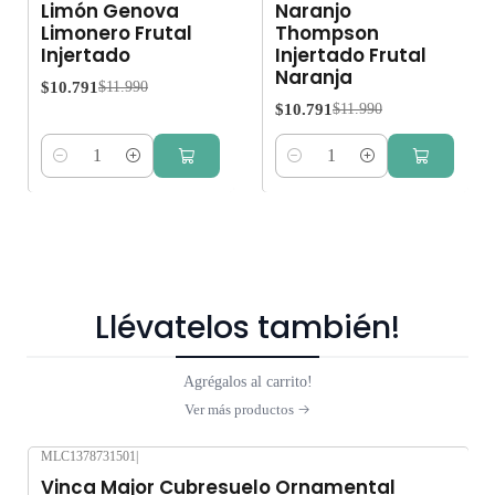
Limón Genova
Naranjo
Limonero Frutal
Thompson
Injertado
Injertado Frutal
Naranja
$10.791
$11.990
$10.791
$11.990
Cantidad
Cantidad
Llévatelos también!
Agrégalos al carrito!
Ver más productos
MLC1378731501
|
Vinca Major Cubresuelo Ornamental