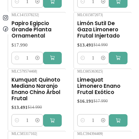
Cantidad
Cantidad
MLC1415378232
|
MLC615872073
|
-10%
OFF
Papiro Egipcio
Limón Sutil De
Grande Planta
Gaza Limonero
Ornamental
Frutal Injertado
$17.990
$13.491
$14.990
Cantidad
Cantidad
MLC579574468
|
MLC605363025
|
-10%
OFF
-10%
OFF
Kumquat Quinoto
Limequat
Mediano Naranjo
Limonero Enano
Enano Chino Árbol
Frutal Exótico
Frutal
$16.191
$17.990
$13.491
$14.990
Cantidad
Cantidad
MLC585317102
|
MLC594394409
|
-10%
OFF
-10%
OFF