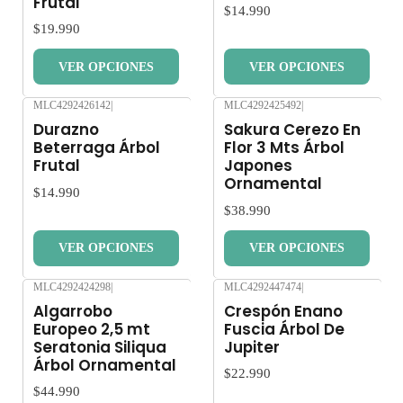
Frutal
$14.990
$19.990
VER OPCIONES
VER OPCIONES
MLC4292426142
|
MLC4292425492
|
Nuevo
Nuevo
Durazno
Sakura Cerezo En
Beterraga Árbol
Flor 3 Mts Árbol
Frutal
Japones
Ornamental
$14.990
$38.990
VER OPCIONES
VER OPCIONES
MLC4292424298
|
MLC4292447474
|
Nuevo
Nuevo
Algarrobo
Crespón Enano
Europeo 2,5 mt
Fuscia Árbol De
Seratonia Siliqua
Jupiter
Árbol Ornamental
$22.990
$44.990