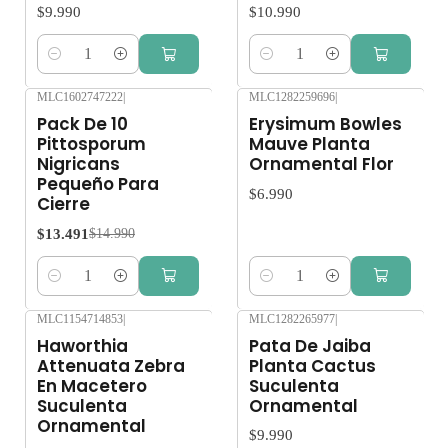
$9.990
$10.990
Cantidad
Cantidad
MLC1602747222
|
MLC1282259696
|
-10%
OFF
Pack De 10
Erysimum Bowles
Pittosporum
Mauve Planta
Nigricans
Ornamental Flor
Pequeño Para
$6.990
Cierre
$13.491
$14.990
Cantidad
Cantidad
MLC1154714853
|
MLC1282265977
|
Agotado
Haworthia
Pata De Jaiba
Attenuata Zebra
Planta Cactus
En Macetero
Suculenta
Suculenta
Ornamental
Ornamental
$9.990