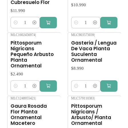
Cubresuelo Flor
$10.990
$11.990
Cantidad
Cantidad
MLC1602456974
|
MLC903575039
|
Pittosporum
Gasteria / Lengua
Nigricans
De Vaca Planta
Pequeño Arbusto
Suculenta
Planta
Ornamental
Ornamental
$8.990
$2.490
Cantidad
Cantidad
MLC1248955421
|
MLC579110383
|
Gaura Rosada
Pittosporum
Flor Planta
Nigricans /
Ornamental
Arbusto/ Planta
Macetero
Ornamental