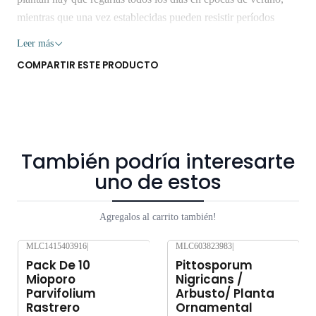
mientras que una vez establecidas pueden resistir períodos
largos de sequía. Imágen referencial, PEQUEÑA miden 15 cm
Leer más
aprox. Retiro Gratis en San Bernardo. Los despachos son
COMPARTIR ESTE PRODUCTO
realizados dentro 3 a 7 días hábiles. No envíamos a regiones.
Los árboles y plantas son seres vivos que al someterlos a viajes
largos sin suficiente agua y luz o mucha exposición al sol,
pueden verse afectados seriamente. Despacho gratis por
compras sobre $80.000
También podría interesarte
uno de estos
Agregalos al carrito también!
MLC1415403916
|
MLC603823983
|
Pack De 10
Pittosporum
Mioporo
Nigricans /
Parvifolium
Arbusto/ Planta
Rastrero
Ornamental