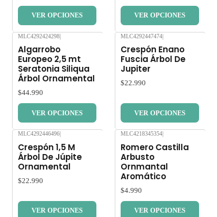
VER OPCIONES
VER OPCIONES
MLC4292424298
|
MLC4292447474
|
Nuevo
Nuevo
Algarrobo
Crespón Enano
Europeo 2,5 mt
Fuscia Árbol De
Seratonia Siliqua
Jupiter
Árbol Ornamental
$22.990
$44.990
VER OPCIONES
VER OPCIONES
MLC4292446496
|
MLC4218345354
|
Nuevo
Nuevo
Crespón 1,5 M
Romero Castilla
Árbol De Júpite
Arbusto
Ornamental
Ornmantal
Aromático
$22.990
$4.990
VER OPCIONES
VER OPCIONES