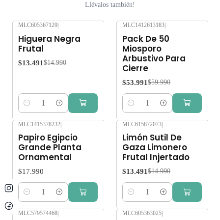
Llévalos también!
MLC605367129
|
MLC1412613183
|
-10%
OFF
-10%
OFF
Higuera Negra
Pack De 50
Frutal
Miosporo
Arbustivo Para
$13.491
$14.990
Cierre
$53.991
$59.990
Cantidad
Cantidad
MLC1415378232
|
MLC615872073
|
-10%
OFF
Papiro Egipcio
Limón Sutil De
Grande Planta
Gaza Limonero
Ornamental
Frutal Injertado
$17.990
$13.491
$14.990
Cantidad
Cantidad
MLC579574468
|
MLC605363025
|