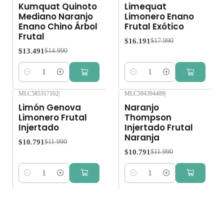
-10%
OFF
-10%
OFF
Kumquat Quinoto
Limequat
Mediano Naranjo
Limonero Enano
Enano Chino Árbol
Frutal Exótico
Frutal
$16.191
$17.990
$13.491
$14.990
Cantidad
Cantidad
MLC585317102
|
MLC594394409
|
-10%
OFF
-10%
OFF
Limón Genova
Naranjo
Limonero Frutal
Thompson
Injertado
Injertado Frutal
Naranja
$10.791
$11.990
$10.791
$11.990
Cantidad
Cantidad