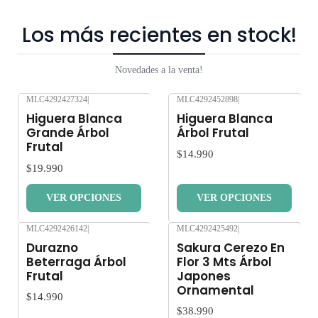
Los más recientes en stock!
Novedades a la venta!
MLC4292427324
|
MLC4292452898
|
Nuevo
Nuevo
Higuera Blanca
Higuera Blanca
Grande Árbol
Árbol Frutal
Frutal
$14.990
$19.990
VER OPCIONES
VER OPCIONES
MLC4292426142
|
MLC4292425492
|
Nuevo
Nuevo
Durazno
Sakura Cerezo En
Beterraga Árbol
Flor 3 Mts Árbol
Frutal
Japones
Ornamental
$14.990
$38.990