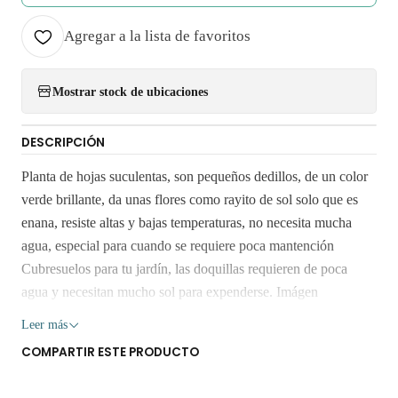
Agregar a la lista de favoritos
Mostrar stock de ubicaciones
DESCRIPCIÓN
Planta de hojas suculentas, son pequeños dedillos, de un color
verde brillante, da unas flores como rayito de sol solo que es
enana, resiste altas y bajas temperaturas, no necesita mucha
agua, especial para cuando se requiere poca mantención
Cubresuelos para tu jardín, las doquillas requieren de poca
agua y necesitan mucho sol para expenderse. Imágen
referencial, miden 10 cms aprox. En bolsa. Retiro Gratis en
Leer más
San Bernardo. Los despachos son realizados dentro 3 a 7 días
COMPARTIR ESTE PRODUCTO
hábiles. No enviamos a regiones. Solo RM. Los árboles y
plantas son seres vivos que al someterlos a viajes largos sin