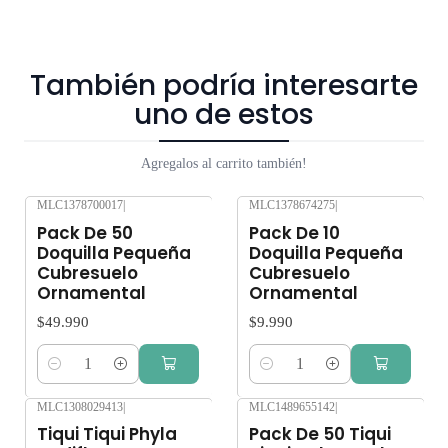
suficiente agua y luz o mucha exposición al sol, pueden verse
afectados seriamente. Despacho gratis por compras sobre
$80.000.
También podría interesarte
uno de estos
Agregalos al carrito también!
MLC1378700017
|
MLC1378674275
|
Pack De 50
Pack De 10
Doquilla Pequeña
Doquilla Pequeña
Cubresuelo
Cubresuelo
Ornamental
Ornamental
$49.990
$9.990
Cantidad
Cantidad
MLC1308029413
|
MLC1489655142
|
Tiqui Tiqui Phyla
Pack De 50 Tiqui