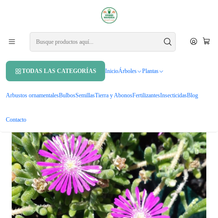
APROVECHA UN 10% DE DCTO. EN TU PRIMERA COMPRA USANDO
CUPÓN
MAHUIDA10
Inicio
Plantas
Cubresuelos
Doquilla Pequeña Suculenta Cubresuelo Ornamental Flor
TODAS LAS CATEGORÍAS
Inicio
Árboles
Plantas
Arbustos ornamentales
Bulbos
Semillas
Tierra y Abonos
Fertilizantes
Insecticidas
Blog
Contacto