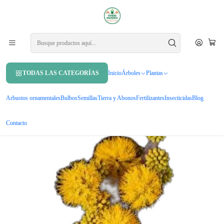
APROVECHA UN 10% DE DCTO. EN TU PRIMERA COMPRA USANDO
CUPÓN
MAHUIDA10
Inicio
Árboles
Árboles nativos
Espino Chileno Grande Arbusto Nativo Ornamental Acacia
Caven
TODAS LAS CATEGORÍAS
Inicio
Árboles
Plantas
Arbustos ornamentales
Bulbos
Semillas
Tierra y Abonos
Fertilizantes
Insecticidas
Blog
Contacto