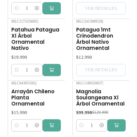
VER DETALLES
Cantidad
MLC1173256092
|
MLC2415009528
|
Agotado
Patahua Patagua
Patagua 1mt
Xl Árbol
Crinodendron
Ornamental
Árbol Nativo
Nativo
Ornamental
$19.990
$12.990
VER DETALLES
Cantidad
MLC943955302
|
MLC1189320037
|
-23%
OFF
Arrayán Chileno
Magnolia
Planta
Soulangeana Xl
Ornamental
Árbol Ornamental
$15.990
$99.990
$129.990
Cantidad
Cantidad