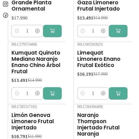
Grande Planta
Gaza Limonero
Ornamental
Frutal Injertado
$17.990
$13.491
$14.990
Cantidad
Cantidad
MLC579574468
|
MLC605363025
|
-10%
OFF
-10%
OFF
Kumquat Quinoto
Limequat
Mediano Naranjo
Limonero Enano
Enano Chino Árbol
Frutal Exótico
Frutal
$16.191
$17.990
$13.491
$14.990
Cantidad
Cantidad
MLC585317102
|
MLC594394409
|
-10%
OFF
-10%
OFF
Limón Genova
Naranjo
Limonero Frutal
Thompson
Injertado
Injertado Frutal
Naranja
$10.791
$11.990