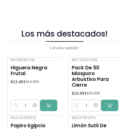
Los más destacados!
Llévalos también!
MLC605367129
|
MLC1412613183
|
-10%
OFF
-10%
OFF
Higuera Negra
Pack De 50
Frutal
Miosporo
Arbustivo Para
$13.491
$14.990
Cierre
$53.991
$59.990
Cantidad
Cantidad
MLC1415378232
|
MLC615872073
|
-10%
OFF
Papiro Egipcio
Limón Sutil De