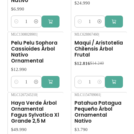
Nativo
$24.990
$6.990
Cantidad
Cantidad
MLC1308028901
|
MLC628867460
|
-10%
OFF
Pelu Pelu Sophora
Maqui / Aristotelia
Cassioides Árbol
Chilensis Árbol
Nativo
Frutal
Ornamental
$12.816
$14.240
$12.990
Cantidad
Cantidad
MLC1267245210
|
MLC1154709061
|
Agotado
Haya Verde Árbol
Patahua Patagua
Ornamental
Pequeño Árbol
Fagus Sylvatica Xl
Ornamental
Grande 2,5 M
Nativo
$49.990
$3.790