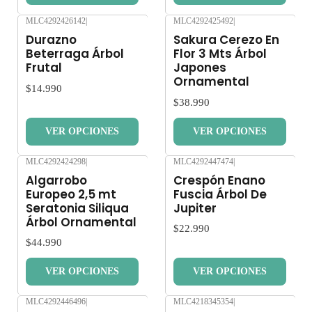
MLC4292426142
|
MLC4292425492
|
Nuevo
Nuevo
Durazno
Sakura Cerezo En
Beterraga Árbol
Flor 3 Mts Árbol
Frutal
Japones
Ornamental
$14.990
$38.990
VER OPCIONES
VER OPCIONES
MLC4292424298
|
MLC4292447474
|
Nuevo
Nuevo
Algarrobo
Crespón Enano
Europeo 2,5 mt
Fuscia Árbol De
Seratonia Siliqua
Jupiter
Árbol Ornamental
$22.990
$44.990
VER OPCIONES
VER OPCIONES
MLC4292446496
|
MLC4218345354
|
Nuevo
Nuevo