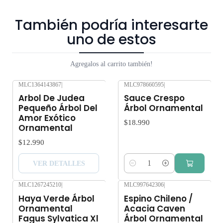
realizados dentro 3 a 7 días hábiles. Despachos solo en la
Región Metropolitana. No enviamos a regiones. Los árboles y
También podría interesarte
plantas son seres vivos que al someterlos a viajes largos sin
uno de estos
suficiente agua y luz o mucha exposición al sol, pueden verse
afectados seriamente. Despacho gratis por compras sobre
Agregalos al carrito también!
$80.000
MLC1364143867
|
MLC978660595
|
Agotado
Arbol De Judea
Sauce Crespo
Pequeño Árbol Del
Árbol Ornamental
Amor Exótico
$18.990
Ornamental
$12.990
VER DETALLES
Cantidad
MLC1267245210
|
MLC997642306
|
Haya Verde Árbol
Espino Chileno /
Ornamental
Acacia Caven
Fagus Sylvatica Xl
Árbol Ornamental