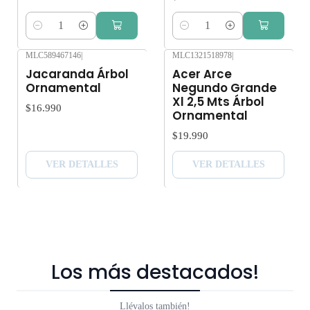
Cantidad
Cantidad
MLC589467146
|
MLC1321518978
|
Agotado
Agotado
Jacaranda Árbol
Acer Arce
Ornamental
Negundo Grande
Xl 2,5 Mts Árbol
$16.990
Ornamental
$19.990
VER DETALLES
VER DETALLES
Los más destacados!
Llévalos también!