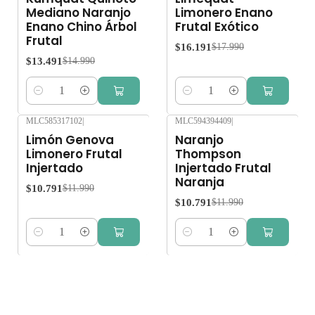
Mediano Naranjo
Limonero Enano
Enano Chino Árbol
Frutal Exótico
Frutal
$16.191
$17.990
$13.491
$14.990
Cantidad
Cantidad
MLC585317102
|
MLC594394409
|
-10%
OFF
-10%
OFF
Limón Genova
Naranjo
Limonero Frutal
Thompson
Injertado
Injertado Frutal
Naranja
$10.791
$11.990
$10.791
$11.990
Cantidad
Cantidad