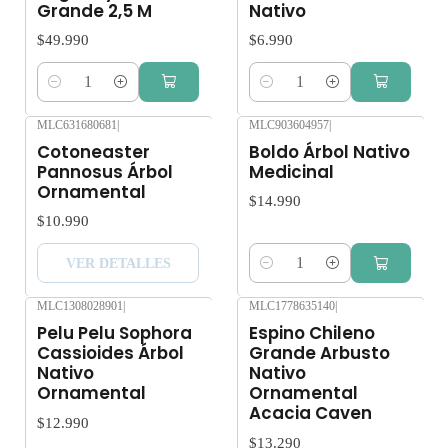
Grande 2,5 M
Nativo
$49.990
$6.990
Cantidad
Cantidad
MLC631680681
|
MLC903604957
|
Agotado
Cotoneaster
Boldo Árbol Nativo
Pannosus Árbol
Medicinal
Ornamental
$14.990
$10.990
VER DETALLES
Cantidad
MLC1308028901
|
MLC1778635140
|
Pelu Pelu Sophora
Espino Chileno
Cassioides Árbol
Grande Arbusto
Nativo
Nativo
Ornamental
Ornamental
Acacia Caven
$12.990
$13.290