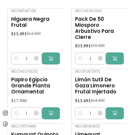
MLC605367129
|
MLC1412613183
|
-10%
OFF
-10%
OFF
Higuera Negra
Pack De 50
Frutal
Miosporo
Arbustivo Para
$13.491
$14.990
Cierre
$53.991
$59.990
Cantidad
Cantidad
MLC1415378232
|
MLC615872073
|
-10%
OFF
Papiro Egipcio
Limón Sutil De
Grande Planta
Gaza Limonero
Ornamental
Frutal Injertado
$17.990
$13.491
$14.990
Cantidad
Cantidad
MLC579574468
|
MLC605363025
|
-10%
OFF
-10%
OFF
Kumquat Quinoto
Limequat