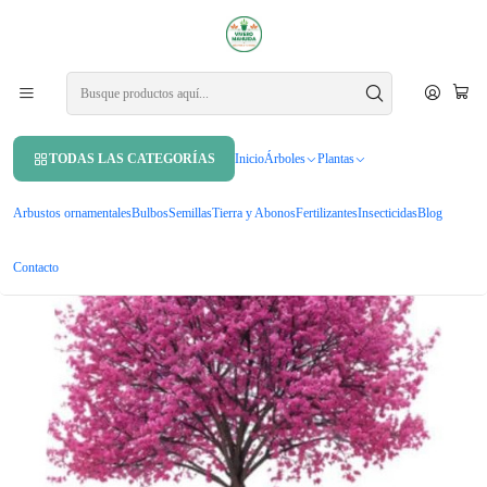
APROVECHA UN 10% DE DCTO. EN TU PRIMERA COMPRA USANDO
CUPÓN
MAHUIDA10
Inicio
Árboles
Árboles ornamentales
Árbol De Judea Xl Árbol Del Amor Judas Ornamental
TODAS LAS CATEGORÍAS
Inicio
Árboles
Plantas
Arbustos ornamentales
Bulbos
Semillas
Tierra y Abonos
Fertilizantes
Insecticidas
Blog
Contacto