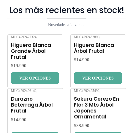
Los más recientes en stock!
Novedades a la venta!
MLC4292427324
|
MLC4292452898
|
Nuevo
Nuevo
Higuera Blanca
Higuera Blanca
Grande Árbol
Árbol Frutal
Frutal
$14.990
$19.990
VER OPCIONES
VER OPCIONES
MLC4292426142
|
MLC4292425492
|
Nuevo
Nuevo
Durazno
Sakura Cerezo En
Beterraga Árbol
Flor 3 Mts Árbol
Frutal
Japones
Ornamental
$14.990
$38.990