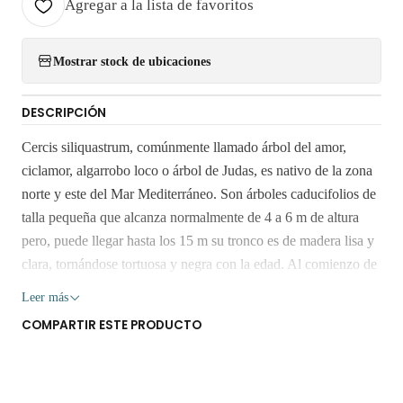
Agregar a la lista de favoritos
Mostrar stock de ubicaciones
DESCRIPCIÓN
Cercis siliquastrum, comúnmente llamado árbol del amor,
ciclamor, algarrobo loco o árbol de Judas, es nativo de la zona
norte y este del Mar Mediterráneo. Son árboles caducifolios de
talla pequeña que alcanza normalmente de 4 a 6 m de altura
pero, puede llegar hasta los 15 m su tronco es de madera lisa y
clara, tornándose tortuosa y negra con la edad. Al comienzo de
la primavera se cubre de flores color rosa que aparecen antes
Leer más
que las hojas. Resiste el frío, hasta -10 °C pero no las heladas
COMPARTIR ESTE PRODUCTO
prolongadas. Es resistente a la sequía y no tolera el
encharcamiento del suelo. Imágen referencial, miden 1,4 mt
aprox. Retiro Gratis en San Bernardo. Los despachos son