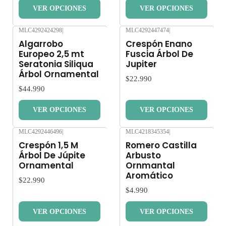
VER OPCIONES
VER OPCIONES
MLC4292424298
|
MLC4292447474
|
Nuevo
Nuevo
Algarrobo
Crespón Enano
Europeo 2,5 mt
Fuscia Árbol De
Seratonia Siliqua
Jupiter
Árbol Ornamental
$22.990
$44.990
VER OPCIONES
VER OPCIONES
MLC4292446496
|
MLC4218345354
|
Nuevo
Nuevo
Crespón 1,5 M
Romero Castilla
Árbol De Júpite
Arbusto
Ornamental
Ornmantal
Aromático
$22.990
$4.990
VER OPCIONES
VER OPCIONES