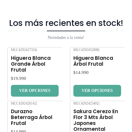
Los más recientes en stock!
Novedades a la venta!
MLC4292427324
|
MLC4292452898
|
Nuevo
Nuevo
Higuera Blanca
Higuera Blanca
Grande Árbol
Árbol Frutal
Frutal
$14.990
$19.990
VER OPCIONES
VER OPCIONES
MLC4292426142
|
MLC4292425492
|
Nuevo
Nuevo
Durazno
Sakura Cerezo En
Beterraga Árbol
Flor 3 Mts Árbol
Frutal
Japones
Ornamental
$14.990