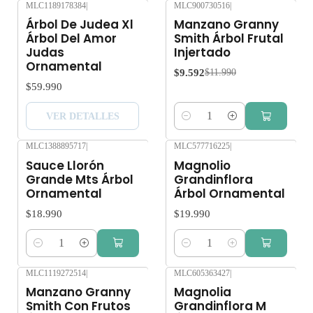
MLC1189178384
|
MLC900730516
|
-20%
OFF
Agotado
Árbol De Judea Xl
Manzano Granny
Árbol Del Amor
Smith Árbol Frutal
Judas
Injertado
Ornamental
$9.592
$11.990
$59.990
VER DETALLES
Cantidad
MLC1388895717
|
MLC577716225
|
Sauce Llorón
Magnolio
Grande Mts Árbol
Grandinflora
Ornamental
Árbol Ornamental
$18.990
$19.990
Cantidad
Cantidad
MLC1119272514
|
MLC605363427
|
-10%
OFF
Manzano Granny
Magnolia
Smith Con Frutos
Grandinflora M