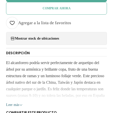
COMPRAR AHORA
Agregar a la lista de favoritos
Mostrar stock de ubicaciones
DESCRIPCIÓN
El alcanforero podría servir perfectamente de arquetipo del
árbol por su armónica y brillante copa, fruto de una buena
estructura de ramas y un luminoso follaje verde. Este precioso
árbol nativo del sur de la China, Taiwán y Japón destaca en
cualquier parque o jardín. Es feliz donde las temperaturas son
suaves (zonas 9-10) y no tolera las heladas, por eso en España
solo vive bien en la Cornisa Cantábrica y las regiones próximas
Leer más
al Mediterráneo. Desarrolla entre cinco y 15 metros de altura y
COMPARTIR ESTE PRODUCTO