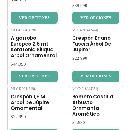
$38.990
VER OPCIONES
VER OPCIONES
MLC4292424298
|
MLC4292447474
|
Nuevo
Nuevo
Algarrobo
Crespón Enano
Europeo 2,5 mt
Fuscia Árbol De
Seratonia Siliqua
Jupiter
Árbol Ornamental
$22.990
$44.990
VER OPCIONES
VER OPCIONES
MLC4292446496
|
MLC4218345354
|
Nuevo
Nuevo
Crespón 1,5 M
Romero Castilla
Árbol De Júpite
Arbusto
Ornamental
Ornmantal
Aromático
$22.990
$4.990