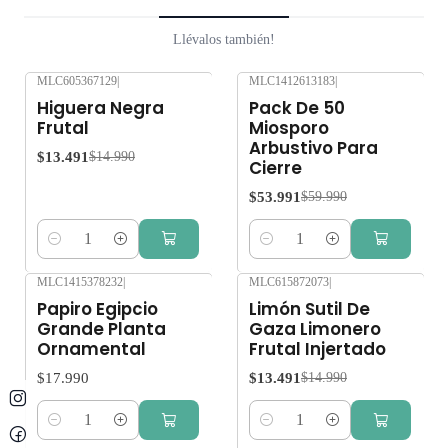
Llévalos también!
MLC605367129
|
MLC1412613183
|
-10%
OFF
-10%
OFF
Higuera Negra
Pack De 50
Frutal
Miosporo
Arbustivo Para
$13.491
$14.990
Cierre
$53.991
$59.990
Cantidad
Cantidad
MLC1415378232
|
MLC615872073
|
-10%
OFF
Papiro Egipcio
Limón Sutil De
Grande Planta
Gaza Limonero
Ornamental
Frutal Injertado
$17.990
$13.491
$14.990
Cantidad
Cantidad