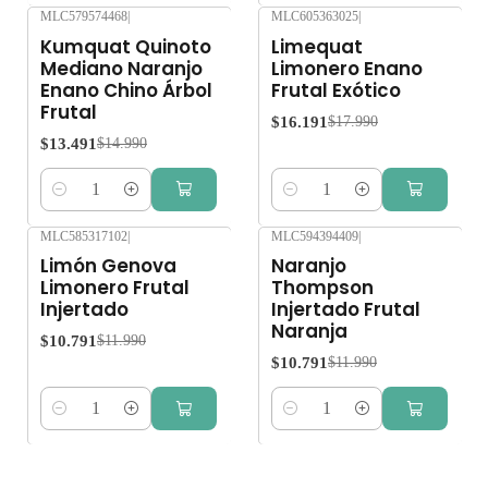
MLC579574468
|
MLC605363025
|
-10%
OFF
-10%
OFF
Kumquat Quinoto
Limequat
Mediano Naranjo
Limonero Enano
Enano Chino Árbol
Frutal Exótico
Frutal
$16.191
$17.990
$13.491
$14.990
Cantidad
Cantidad
MLC585317102
|
MLC594394409
|
-10%
OFF
-10%
OFF
Limón Genova
Naranjo
Limonero Frutal
Thompson
Injertado
Injertado Frutal
Naranja
$10.791
$11.990
$10.791
$11.990
Cantidad
Cantidad