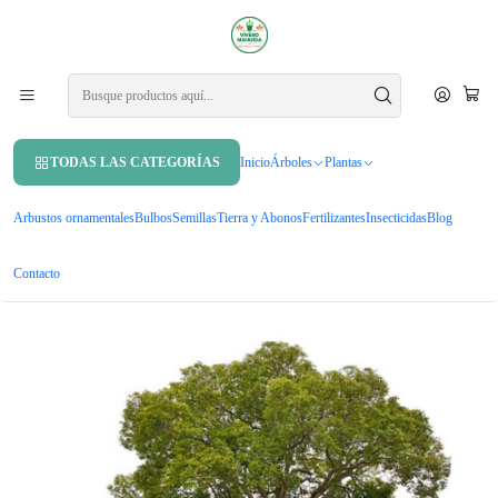
APROVECHA UN 10% DE DCTO. EN TU PRIMERA COMPRA USANDO
CUPÓN
MAHUIDA10
Inicio
Árboles
Árboles ornamentales
Alcanflor Árbol Ornamental Medicinal
TODAS LAS CATEGORÍAS
Inicio
Árboles
Plantas
Arbustos ornamentales
Bulbos
Semillas
Tierra y Abonos
Fertilizantes
Insecticidas
Blog
Contacto