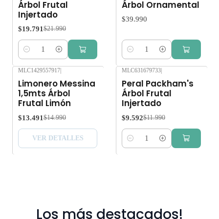
Árbol Frutal
Árbol Ornamental
Injertado
$39.990
$19.791
$21.990
Cantidad
Cantidad
MLC1429557917
|
MLC631679733
|
-10%
OFF
-20%
OFF
Limonero Messina
Peral Packham's
Agotado
1,5mts Árbol
Árbol Frutal
Frutal Limón
Injertado
$13.491
$9.592
$14.990
$11.990
VER DETALLES
Cantidad
Los más destacados!