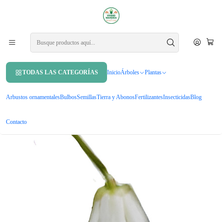
APROVECHA UN 10% DE DCTO. EN TU PRIMERA COMPRA USANDO
CUPÓN
MAHUIDA10
Inicio
Árboles
Árboles nativos
Patahua Patagua Pequeño Árbol Ornamental Nativo
TODAS LAS CATEGORÍAS
Inicio
Árboles
Plantas
Arbustos ornamentales
Bulbos
Semillas
Tierra y Abonos
Fertilizantes
Insecticidas
Blog
Contacto