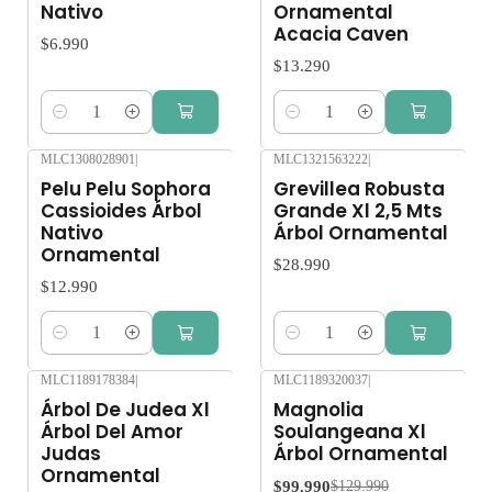
Nativo
Ornamental
Acacia Caven
$6.990
$13.290
Cantidad
Cantidad
MLC1308028901
|
MLC1321563222
|
Pelu Pelu Sophora
Grevillea Robusta
Cassioides Árbol
Grande Xl 2,5 Mts
Nativo
Árbol Ornamental
Ornamental
$28.990
$12.990
Cantidad
Cantidad
MLC1189178384
|
MLC1189320037
|
-23%
OFF
Agotado
Árbol De Judea Xl
Magnolia
Árbol Del Amor
Soulangeana Xl
Judas
Árbol Ornamental
Ornamental
$99.990
$129.990