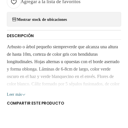
Agregar a la lista de favoritos
Mostrar stock de ubicaciones
DESCRIPCIÓN
Arbusto o árbol pequeño siempreverde que alcanza una altura
de hasta 10m, corteza de color gris con hendiduras
longitudinales. Hojas alternas u opuestas con el borde aserrado
y forma oblonga. Láminas de 6-8cm de largo, color verde
oscuro en el haz y verde blanquecino en el envés. Flores de
color blanco. Cáliz formado por 5 sépalos fusionados, de color
verde. El fruto es una cápsula de 3 a 5 valvas de color naranjo
Leer más
en la madurez. Distribución y Hábitat: Patagua es endémico de
COMPARTIR ESTE PRODUCTO
Chile y crece desde el río Aconcagua hasta Concepción (V a
VIII región), en ambas cordilleras y hasta los 1.200m s.n.m.
Habita en lugares húmedos cercano a quebradas. Imágen