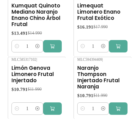
-10%
OFF
-10%
OFF
Kumquat Quinoto
Limequat
Mediano Naranjo
Limonero Enano
Enano Chino Árbol
Frutal Exótico
Frutal
$16.191
$17.990
$13.491
$14.990
Cantidad
Cantidad
MLC585317102
|
MLC594394409
|
-10%
OFF
-10%
OFF
Limón Genova
Naranjo
Limonero Frutal
Thompson
Injertado
Injertado Frutal
Naranja
$10.791
$11.990
$10.791
$11.990
Cantidad
Cantidad