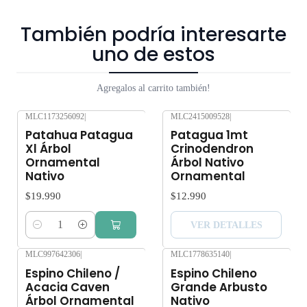
referencial, Tamaño pequeño. 30 cm aprox. Retiro Gratis en
San Bernardo. Los despachos son realizados dentro 3 a 5 días
También podría interesarte
hábiles. Despachos solo en la Región Metropolitana. No
uno de estos
enviamos a regiones. Los árboles y plantas son seres vivos que
al someterlos a viajes largos sin suficiente agua y luz o mucha
Agregalos al carrito también!
exposición al sol, pueden verse afectados seriamente.
Despacho gratis por compras sobre $80.000.
MLC1173256092
|
MLC2415009528
|
Agotado
Patahua Patagua
Patagua 1mt
Xl Árbol
Crinodendron
Ornamental
Árbol Nativo
Nativo
Ornamental
$19.990
$12.990
VER DETALLES
Cantidad
MLC997642306
|
MLC1778635140
|
Espino Chileno /
Espino Chileno
Acacia Caven
Grande Arbusto
Árbol Ornamental
Nativo