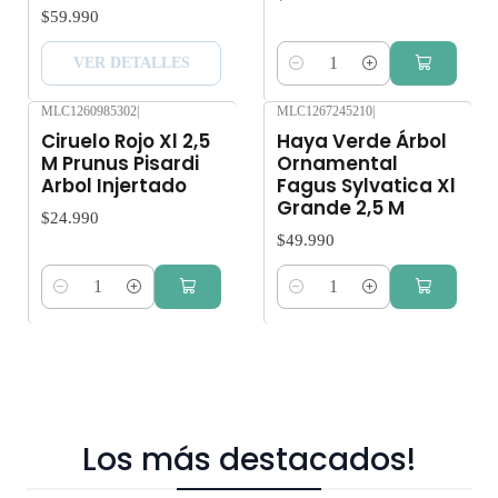
$59.990
VER DETALLES
Cantidad
MLC1260985302
|
MLC1267245210
|
Ciruelo Rojo Xl 2,5
Haya Verde Árbol
M Prunus Pisardi
Ornamental
Arbol Injertado
Fagus Sylvatica Xl
Grande 2,5 M
$24.990
$49.990
Cantidad
Cantidad
Los más destacados!