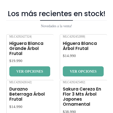
Los más recientes en stock!
Novedades a la venta!
MLC4292427324
|
MLC4292452898
|
Nuevo
Nuevo
Higuera Blanca
Higuera Blanca
Grande Árbol
Árbol Frutal
Frutal
$14.990
$19.990
VER OPCIONES
VER OPCIONES
MLC4292426142
|
MLC4292425492
|
Nuevo
Nuevo
Durazno
Sakura Cerezo En
Beterraga Árbol
Flor 3 Mts Árbol
Frutal
Japones
Ornamental
$14.990
$38.990