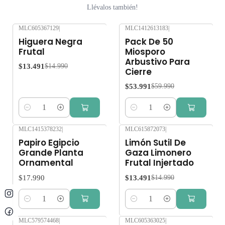
Llévalos también!
MLC605367129
|
MLC1412613183
|
-10%
OFF
-10%
OFF
Higuera Negra
Pack De 50
Frutal
Miosporo
Arbustivo Para
$13.491
$14.990
Cierre
$53.991
$59.990
Cantidad
Cantidad
MLC1415378232
|
MLC615872073
|
-10%
OFF
Papiro Egipcio
Limón Sutil De
Grande Planta
Gaza Limonero
Ornamental
Frutal Injertado
$17.990
$13.491
$14.990
Cantidad
Cantidad
MLC579574468
|
MLC605363025
|