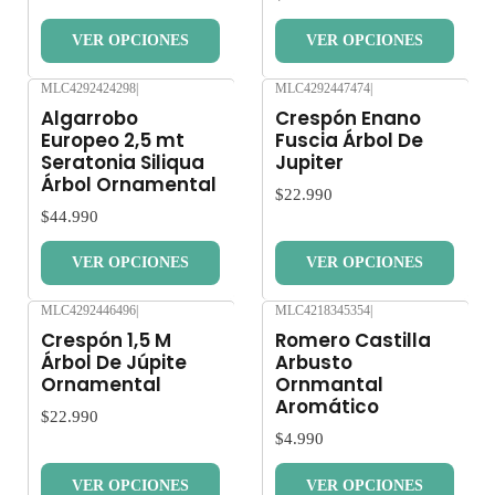
VER OPCIONES
VER OPCIONES
MLC4292424298
|
MLC4292447474
|
Nuevo
Nuevo
Algarrobo
Crespón Enano
Europeo 2,5 mt
Fuscia Árbol De
Seratonia Siliqua
Jupiter
Árbol Ornamental
$22.990
$44.990
VER OPCIONES
VER OPCIONES
MLC4292446496
|
MLC4218345354
|
Nuevo
Nuevo
Crespón 1,5 M
Romero Castilla
Árbol De Júpite
Arbusto
Ornamental
Ornmantal
Aromático
$22.990
$4.990
VER OPCIONES
VER OPCIONES