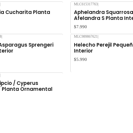
|
MLC615317763
|
Agotado
a Cucharita Planta
Aphelandra Squarros
Afelandra S Planta Inte
$7.990
8
|
MLC989867621
|
Asparagus Sprengeri
Helecho Perejil Pequeñ
terior
Interior
$5.990
|
ipcio / Cyperus
/ Planta Ornamental