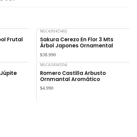
MLC4292425492
|
Nuevo
ol Frutal
Sakura Cerezo En Flor 3 Mts
Árbol Japones Ornamental
$38.990
MLC4218345354
|
Nuevo
 Júpite
Romero Castilla Arbusto
Ornmantal Aromático
$4.990