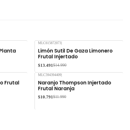
MLC615872073
|
-10%
OFF
 Planta
Limón Sutil De Gaza Limonero
Frutal Injertado
$13.491
$14.990
MLC594394409
|
-10%
OFF
o Frutal
Naranjo Thompson Injertado
Frutal Naranja
$10.791
$11.990