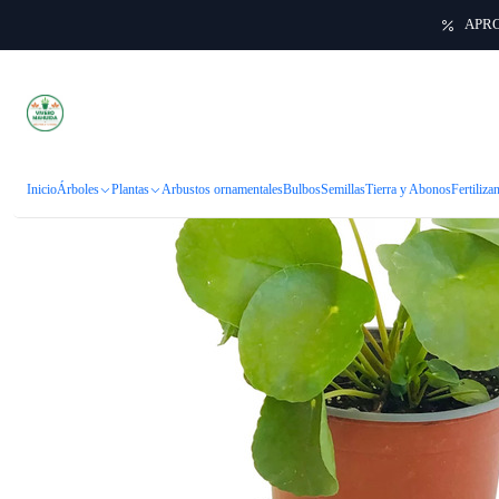
APRO
Inicio
Pla
Inicio
Árboles
Plantas
Arbustos ornamentales
Bulbos
Semillas
Tierra y Abonos
Fertiliza