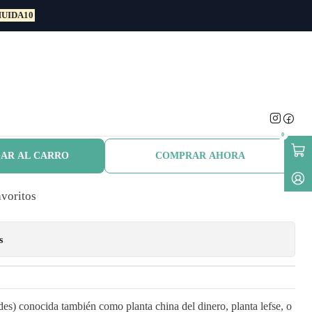
UIDA10
nta Interior
 Cucharita / Pilea
des / Planta Interior
0
AR AL CARRO
COMPRAR AHORA
avoritos
s
es) conocida también como planta china del dinero, planta lefse, o