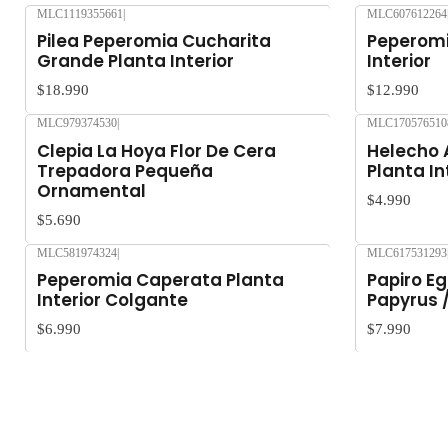
MLC1119355661
|
MLC607612264
Agotado
Pilea Peperomia Cucharita
Peperomi
Grande Planta Interior
Interior
$18.990
$12.990
MLC979374530
|
MLC170576510
Clepia La Hoya Flor De Cera
Helecho 
Trepadora Pequeña
Planta In
Ornamental
$4.990
$5.690
MLC581974324
|
MLC617531293
Agotado
Peperomia Caperata Planta
Papiro Eg
Interior Colgante
Papyrus 
$6.990
$7.990