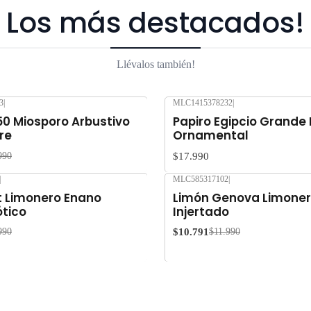
Los más destacados!
Llévalos también!
3
|
MLC1415378232
|
50 Miosporo Arbustivo
Papiro Egipcio Grande
re
Ornamental
$17.990
990
|
MLC585317102
|
-10%
OFF
 Limonero Enano
Limón Genova Limoner
ótico
Injertado
$10.791
990
$11.990