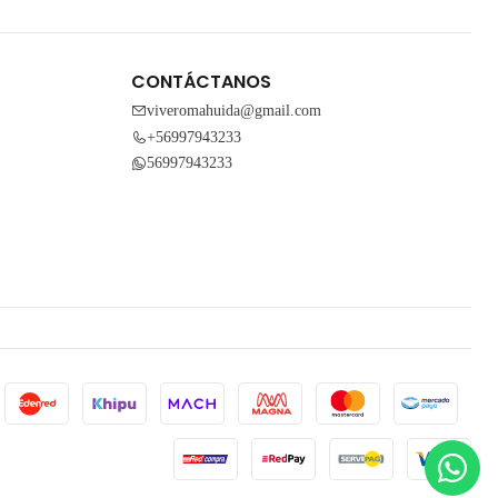
CONTÁCTANOS
viveromahuida@gmail.com
+56997943233
56997943233