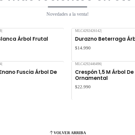
Novedades a la venta!
8
|
MLC4292426142
|
Nuevo
lanca Árbol Frutal
Durazno Beterraga Árb
$14.990
4
|
MLC4292446496
|
Nuevo
Enano Fuscia Árbol De
Crespón 1,5 M Árbol De
Ornamental
$22.990
VOLVER ARRIBA