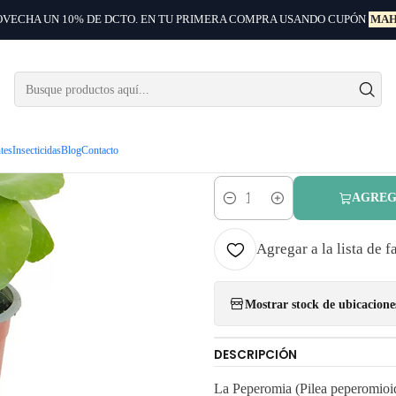
VECHA UN 10% DE DCTO. EN TU PRIMERA COMPRA USANDO CUPÓN
MAH
ntas
Plantas de interior
Peperomia Cucharita / Pilea Peperomioides / Pla
|
Peperomia
Peperomioi
ntes
Insecticidas
Blog
Contacto
AGREG
Cantidad
Agregar a la lista de f
Mostrar stock de ubicacione
DESCRIPCIÓN
La Peperomia (Pilea peperomioid