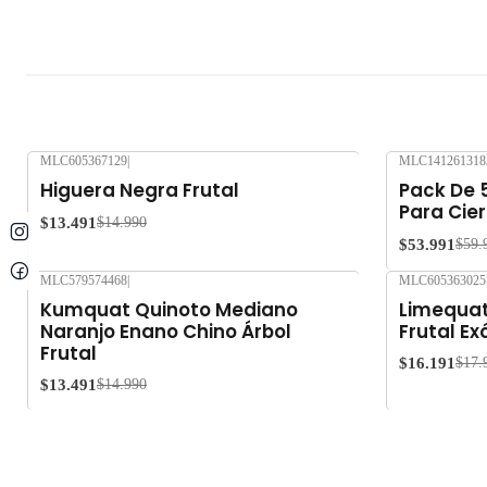
MLC605367129
|
MLC141261318
-10%
OFF
-10%
OFF
Higuera Negra Frutal
Pack De 
Para Cier
$13.491
$14.990
$53.991
$59.
MLC579574468
|
MLC605363025
-10%
OFF
-10%
OFF
Kumquat Quinoto Mediano
Limequat
Naranjo Enano Chino Árbol
Frutal Ex
Frutal
$16.191
$17.
$13.491
$14.990