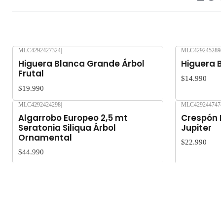
MLC4292427324
|
MLC429245289
Nuevo
Nuevo
Higuera Blanca Grande Árbol
Higuera B
Frutal
$14.990
$19.990
MLC4292424298
|
MLC429244747
Nuevo
Nuevo
Algarrobo Europeo 2,5 mt
Crespón 
Seratonia Siliqua Árbol
Jupiter
Ornamental
$22.990
$44.990