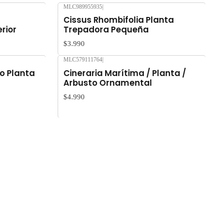
MLC989955935
|
a
Cissus Rhombifolia Planta
rior
Trepadora Pequeña
$3.990
MLC579111764
|
o Planta
Cineraria Marítima / Planta /
Arbusto Ornamental
$4.990