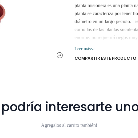
planta misionera es una planta n
planta se caracteriza por tener 
diámetro en un largo peciolo. Tie
como las de las plantas suculenta
enorme: no requerirá riegos muy
Iluminación: alta iluminación sin
Leer más
sus hojas hacia la dirección de l
COMPARTIR ESTE PRODUCTO
evitar un tallo inclinado. Temper
esté seca. Abono: abonar una ve
pequeño. Retiro Gratis en San Be
Despachos a toda la Región Metr
del Mar, Quilpué, Villa Alemana
podría interesarte uno
y plantas son seres vivos que al 
exposición al sol, pueden verse
Agregalos al carrito también!