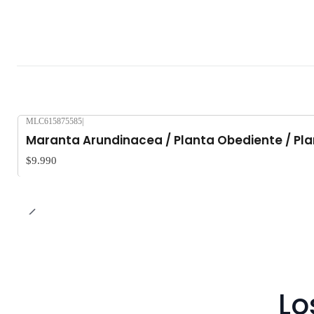
MLC615875585
|
Maranta Arundinacea / Planta Obediente / Plan
$9.990
Lo