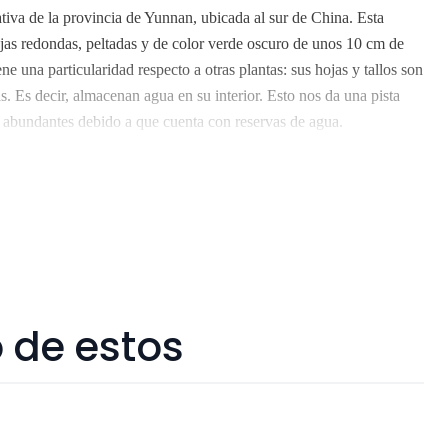
ativa de la provincia de Yunnan, ubicada al sur de China. Esta
hojas redondas, peltadas y de color verde oscuro de unos 10 cm de
ne una particularidad respecto a otras plantas: sus hojas y tallos son
s. Es decir, almacenan agua en su interior. Esto nos da una pista
 abundantes debido a que cuenta con reservas de agua.
 sol directo. Es importante saber que tiene tendencia a desviar todas
a luz por eso es importante rotar la planta 2-3 veces a la semana para
atura ideal: 18 a 25 grados. Riego: moderado, regar cuando la tierra
z al mes en primavera y verano. Imágen referencial. Tamaño
rnardo. Los despachos son realizados dentro 3 a 5 días hábiles.
opolitana y las siguientes comunas de Valparaiso: Valparaíso, Viña
, Belloto, Reñaca y Concón. No enviamos a regiones. Los árboles
 de estos
someterlos a viajes largos sin suficiente agua y luz o mucha
 afectados seriamente. Despacho gratis por compras sobre $80.000.