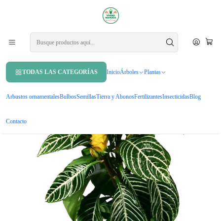
APROVECHA UN 10% DE DCTO. EN TU PRIMERA COMPRA USANDO
CUPÓN
MAHUIDA10
Inicio
Plantas
Plantas de interior
Aphelandra Squarrosa Afelandra S Planta Interior
TODAS LAS CATEGORÍAS
Inicio
Árboles
Plantas
Arbustos ornamentales
Bulbos
Semillas
Tierra y Abonos
Fertilizantes
Insecticidas
Blog
Contacto