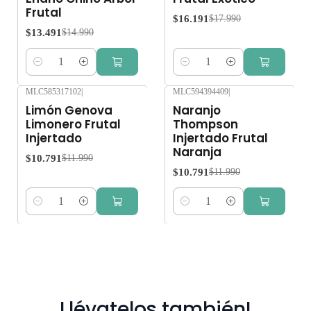
Frutal
$16.191
$17.990
$13.491
$14.990
Cantidad
Cantidad
MLC585317102
|
MLC594394409
|
-10%
OFF
-10%
OFF
Limón Genova
Naranjo
Limonero Frutal
Thompson
Injertado
Injertado Frutal
Naranja
$10.791
$11.990
$10.791
$11.990
Cantidad
Cantidad
Llévatelos también!