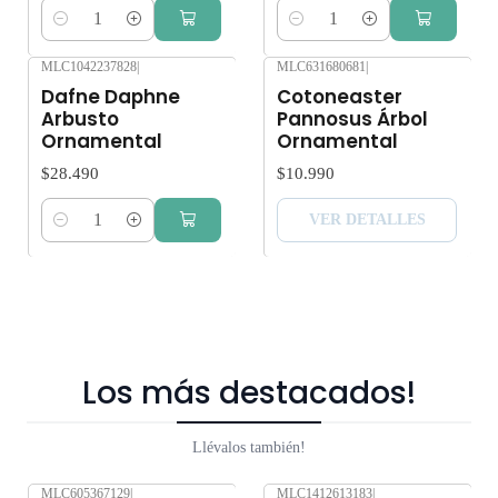
Cantidad
Cantidad
MLC1042237828
|
MLC631680681
|
Agotado
Dafne Daphne
Cotoneaster
Arbusto
Pannosus Árbol
Ornamental
Ornamental
$28.490
$10.990
VER DETALLES
Cantidad
Los más destacados!
Llévalos también!
MLC605367129
|
MLC1412613183
|