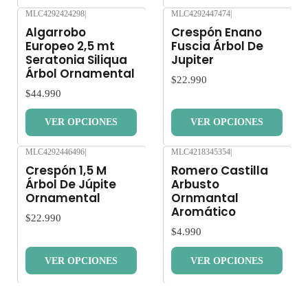
MLC4292424298
|
MLC4292447474
|
Nuevo
Nuevo
Algarrobo
Crespón Enano
Europeo 2,5 mt
Fuscia Árbol De
Seratonia Siliqua
Jupiter
Árbol Ornamental
$22.990
$44.990
VER OPCIONES
VER OPCIONES
MLC4292446496
|
MLC4218345354
|
Nuevo
Nuevo
Crespón 1,5 M
Romero Castilla
Árbol De Júpite
Arbusto
Ornamental
Ornmantal
Aromático
$22.990
$4.990
VER OPCIONES
VER OPCIONES