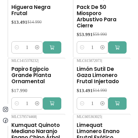
-10%
OFF
-10%
OFF
Higuera Negra
Pack De 50
Frutal
Miosporo
Arbustivo Para
$13.491
$14.990
Cierre
$53.991
$59.990
Cantidad
Cantidad
MLC1415378232
|
MLC615872073
|
-10%
OFF
Papiro Egipcio
Limón Sutil De
Grande Planta
Gaza Limonero
Ornamental
Frutal Injertado
$17.990
$13.491
$14.990
Cantidad
Cantidad
MLC579574468
|
MLC605363025
|
-10%
OFF
-10%
OFF
Kumquat Quinoto
Limequat
Mediano Naranjo
Limonero Enano
Enano Chino Árbol
Frutal Exótico