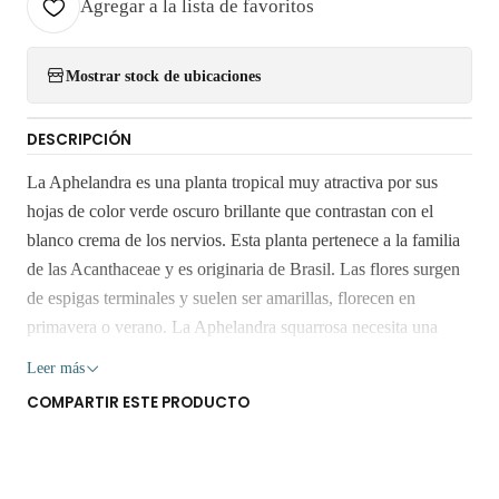
Agregar a la lista de favoritos
Mostrar stock de ubicaciones
DESCRIPCIÓN
La Aphelandra es una planta tropical muy atractiva por sus
hojas de color verde oscuro brillante que contrastan con el
blanco crema de los nervios. Esta planta pertenece a la familia
de las Acanthaceae y es originaria de Brasil. Las flores surgen
de espigas terminales y suelen ser amarillas, florecen en
primavera o verano. La Aphelandra squarrosa necesita una
exposición iluminada pero sin sol directo. Su temperatura ideal
Leer más
está entre los 15-25 ºC y la humedad ambiental debe ser más
COMPARTIR ESTE PRODUCTO
bien alta. LA IMAGEN ES REFERENCIAL, LA PLANTA
NO TIENE FLOR AÚN. miden aprox entre 15 cms. y 20 cms.
Retiro Gratis en San Bernardo. Los despachos son realizados