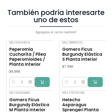
dentro 3 a 7 días hábiles. Despachos a toda la Región
Metropolitana y las siguientes comunas de Valparaiso:
También podría interesarte
Valparaíso, Viña del Mar, Quilpué, Villa Alemana, Belloto,
uno de estos
Reñaca y Concón. No enviamos a regiones. Los árboles y
plantas son seres vivos que al someterlos a viajes largos sin
Agregalos al carrito también!
suficiente agua y luz o mucha exposición al sol, pueden verse
afectados seriamente. Despacho gratis por compras sobre
MLC616144613
|
MLC588005331
|
$80.000.
Peperomia
Gomero Ficus
Cucharita / Pilea
Burgundy Elástica
Peperomioides /
S Planta Interior
Planta Interior
$7.990
$9.990
Cantidad
Cantidad
MLC610564486
|
MLC1705765108
|
Gomero Ficus
Helecho
Burgundy Elástica
Asparagus
M Planta Interior
Sprengeri Planta