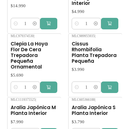
Interior
$14.990
$4.990
Cantidad
Cantidad
MLC979374530
|
MLC989955935
|
Clepia La Hoya
Cissus
Flor De Cera
Rhombifolia
Trepadora
Planta Trepadora
Pequeña
Pequeña
Ornamental
$3.990
$5.690
Cantidad
Cantidad
MLC1119375525
|
MLC605366188
|
Aralia Japónica M
Aralia Japónica S
Planta Interior
Planta Interior
$7.990
$3.790