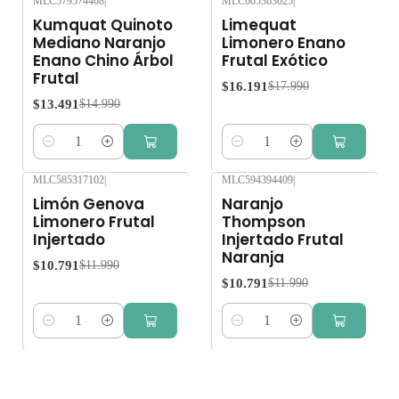
MLC579574468
|
MLC605363025
|
-10%
OFF
-10%
OFF
Kumquat Quinoto
Limequat
Mediano Naranjo
Limonero Enano
Enano Chino Árbol
Frutal Exótico
Frutal
$16.191
$17.990
$13.491
$14.990
Cantidad
Cantidad
MLC585317102
|
MLC594394409
|
-10%
OFF
-10%
OFF
Limón Genova
Naranjo
Limonero Frutal
Thompson
Injertado
Injertado Frutal
Naranja
$10.791
$11.990
$10.791
$11.990
Cantidad
Cantidad