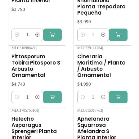
Planta Interior
Rhombifolia
Planta Trepadora
$3.790
Pequeña
$3.990
Cantidad
Cantidad
MLC610986460
|
MLC579111764
|
Pittosporum
Cineraria
Tobira Pitosporo S
Marítima / Planta
Arbusto
/ Arbusto
Ornamental
Ornamental
$4.740
$4.990
Cantidad
Cantidad
MLC1705765108
|
MLC615317763
|
Agotado
Helecho
Aphelandra
Asparagus
Squarrosa
Sprengeri Planta
Afelandra S
Interior
Planta Interior