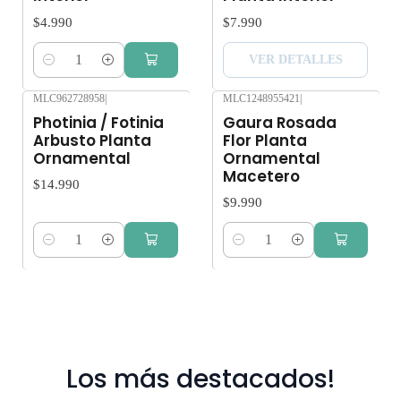
$4.990
$7.990
VER DETALLES
Cantidad
MLC962728958
|
MLC1248955421
|
Photinia / Fotinia
Gaura Rosada
Arbusto Planta
Flor Planta
Ornamental
Ornamental
Macetero
$14.990
$9.990
Cantidad
Cantidad
Los más destacados!