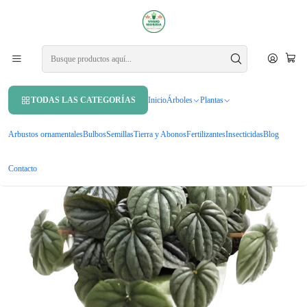
APROVECHA UN 10% DE DCTO. EN TU PRIMERA COMPRA USANDO
CUPÓN
MAHUIDA10
Inicio
Plantas
Plantas de interior
Peperomia Caperata Planta Interior Colgante
TODAS LAS CATEGORÍAS
Inicio
Árboles
Plantas
Arbustos ornamentales
Bulbos
Semillas
Tierra y Abonos
Fertilizantes
Insecticidas
Blog
Contacto