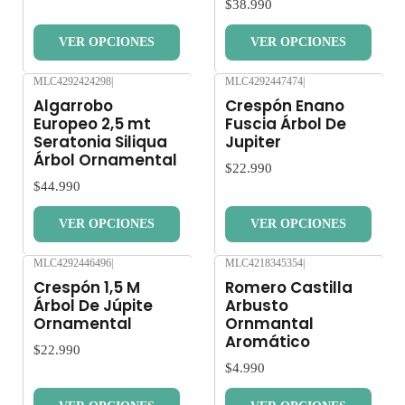
$38.990
VER OPCIONES
VER OPCIONES
MLC4292424298
|
MLC4292447474
|
Nuevo
Nuevo
Algarrobo
Crespón Enano
Europeo 2,5 mt
Fuscia Árbol De
Seratonia Siliqua
Jupiter
Árbol Ornamental
$22.990
$44.990
VER OPCIONES
VER OPCIONES
MLC4292446496
|
MLC4218345354
|
Nuevo
Nuevo
Crespón 1,5 M
Romero Castilla
Árbol De Júpite
Arbusto
Ornamental
Ornmantal
Aromático
$22.990
$4.990