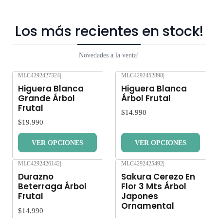
Los más recientes en stock!
Novedades a la venta!
MLC4292427324
|
MLC4292452898
|
Nuevo
Nuevo
Higuera Blanca
Higuera Blanca
Grande Árbol
Árbol Frutal
Frutal
$14.990
$19.990
VER OPCIONES
VER OPCIONES
MLC4292426142
|
MLC4292425492
|
Nuevo
Nuevo
Durazno
Sakura Cerezo En
Beterraga Árbol
Flor 3 Mts Árbol
Frutal
Japones
Ornamental
$14.990