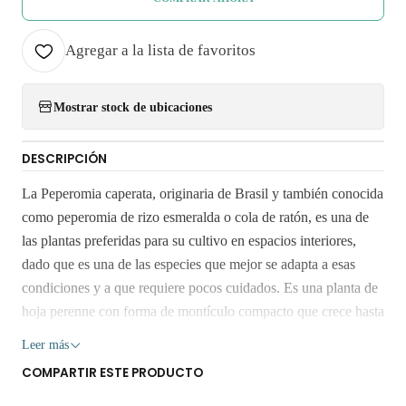
Agregar a la lista de favoritos
Mostrar stock de ubicaciones
DESCRIPCIÓN
La Peperomia caperata, originaria de Brasil y también conocida
como peperomia de rizo esmeralda o cola de ratón, es una de
las plantas preferidas para su cultivo en espacios interiores,
dado que es una de las especies que mejor se adapta a esas
condiciones y a que requiere pocos cuidados. Es una planta de
hoja perenne con forma de montículo compacto que crece hasta
alcanzar los 20 o 25 centímetros de alto y ancho, con hojas
Leer más
onduladas con forma de corazón u ovaladas, son grandes y
COMPARTIR ESTE PRODUCTO
permanecen arrugadas, de un verde brillante oscuro, tanto que
parecen chispeantes y los pecíolos conservan un color rojizo, lo