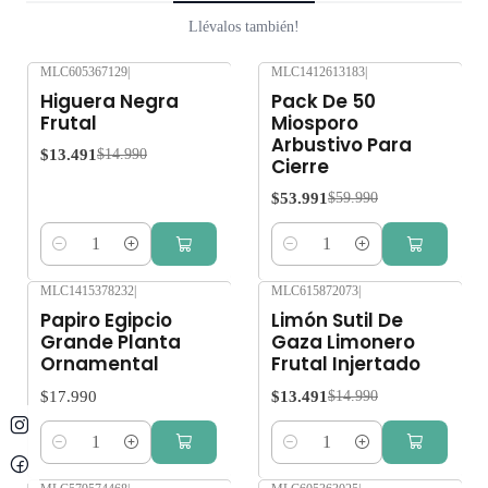
Llévalos también!
MLC605367129
|
MLC1412613183
|
-10%
OFF
-10%
OFF
Higuera Negra
Pack De 50
Frutal
Miosporo
Arbustivo Para
$13.491
$14.990
Cierre
$53.991
$59.990
Cantidad
Cantidad
MLC1415378232
|
MLC615872073
|
-10%
OFF
Papiro Egipcio
Limón Sutil De
Grande Planta
Gaza Limonero
Ornamental
Frutal Injertado
$17.990
$13.491
$14.990
Cantidad
Cantidad