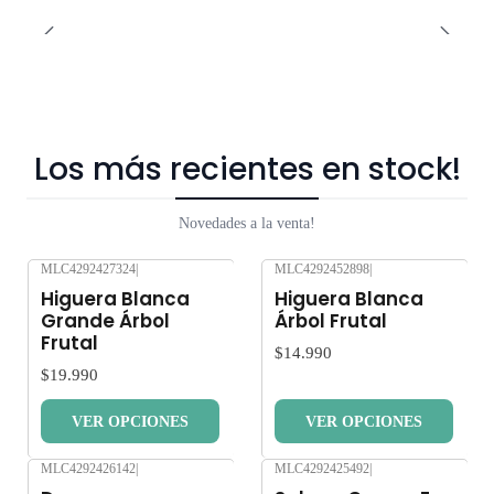
Los más recientes en stock!
Novedades a la venta!
MLC4292427324
|
MLC4292452898
|
Nuevo
Nuevo
Higuera Blanca
Higuera Blanca
Grande Árbol
Árbol Frutal
Frutal
$14.990
$19.990
VER OPCIONES
VER OPCIONES
MLC4292426142
|
MLC4292425492
|
Nuevo
Nuevo