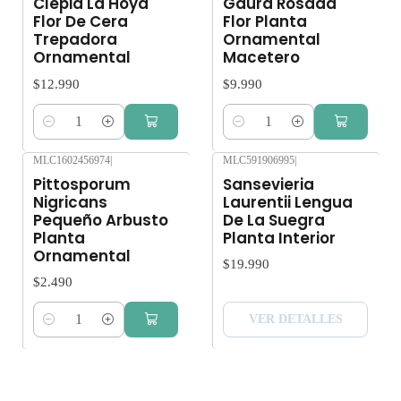
Clepia La Hoya
Gaura Rosada
Flor De Cera
Flor Planta
Trepadora
Ornamental
Ornamental
Macetero
$12.990
$9.990
Cantidad
Cantidad
MLC1602456974
|
MLC591906995
|
Agotado
Pittosporum
Sansevieria
Nigricans
Laurentii Lengua
Pequeño Arbusto
De La Suegra
Planta
Planta Interior
Ornamental
$19.990
$2.490
VER DETALLES
Cantidad