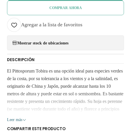
COMPRAR AHORA
Agregar a la lista de favoritos
Mostrar stock de ubicaciones
DESCRIPCIÓN
El Pittosporum Tobira es una opción ideal para especies verdes
de la costa, por su tolerancia a los vientos y a la salinidad, es
originario de China y Japón, puede alcanzar hasta los 10
metros de altura y puede estar en sol o semisombra. Es bastante
resistente y presenta un crecimiento rápido. Su hoja es perenne
(se mantiene verde durante todo el año) y florece a principios
de primavera. Sus flores, que huelen a azahar, son de forma
Leer más
estrellada y de color blanco que al madurar se tornan de color
COMPARTIR ESTE PRODUCTO