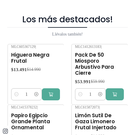
Los más destacados!
Llévalos también!
MLC605367129
|
MLC1412613183
|
-10%
OFF
-10%
OFF
Higuera Negra
Pack De 50
Frutal
Miosporo
Arbustivo Para
$13.491
$14.990
Cierre
$53.991
$59.990
Cantidad
Cantidad
MLC1415378232
|
MLC615872073
|
-10%
OFF
Papiro Egipcio
Limón Sutil De
Grande Planta
Gaza Limonero
Ornamental
Frutal Injertado