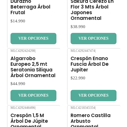
Durazno
Sakura Cerezo En
Beterraga Árbol
Flor 3 Mts Árbol
Frutal
Japones
Ornamental
$14.990
$38.990
VER OPCIONES
VER OPCIONES
MLC4292424298
|
MLC4292447474
|
Nuevo
Nuevo
Algarrobo
Crespón Enano
Europeo 2,5 mt
Fuscia Árbol De
Seratonia Siliqua
Jupiter
Árbol Ornamental
$22.990
$44.990
VER OPCIONES
VER OPCIONES
MLC4292446496
|
MLC4218345354
|
Nuevo
Nuevo
Crespón 1,5 M
Romero Castilla
Árbol De Júpite
Arbusto
Ornamental
Ornmantal