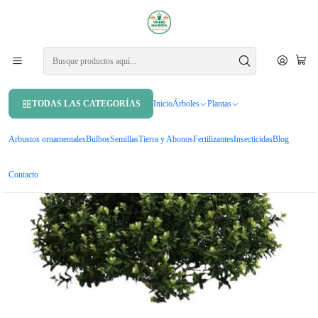
APROVECHA UN 10% DE DCTO. EN TU PRIMERA COMPRA USANDO
CUPÓN
MAHUIDA10
Inicio
Arbustos ornamentales
Pittosporum Tobira Pitosporo S Arbusto Ornamental
TODAS LAS CATEGORÍAS
Inicio
Árboles
Plantas
Arbustos ornamentales
Bulbos
Semillas
Tierra y Abonos
Fertilizantes
Insecticidas
Blog
Contacto