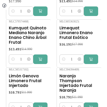
$17.990
$13.491
$14.990
Cantidad
Cantidad
MLC579574468
|
MLC605363025
|
-10%
OFF
-10%
OFF
Kumquat Quinoto
Limequat
Mediano Naranjo
Limonero Enano
Enano Chino Árbol
Frutal Exótico
Frutal
$16.191
$17.990
$13.491
$14.990
Cantidad
Cantidad
MLC585317102
|
MLC594394409
|
-10%
OFF
-10%
OFF
Limón Genova
Naranjo
Limonero Frutal
Thompson
Injertado
Injertado Frutal
Naranja
$10.791
$11.990
$10.791
$11.990