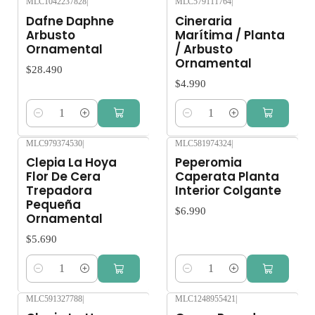
MLC1042237828
|
MLC579111764
|
Dafne Daphne
Cineraria
Arbusto
Marítima / Planta
Ornamental
/ Arbusto
Ornamental
$28.490
$4.990
Cantidad
Cantidad
MLC979374530
|
MLC581974324
|
Clepia La Hoya
Peperomia
Flor De Cera
Caperata Planta
Trepadora
Interior Colgante
Pequeña
$6.990
Ornamental
$5.690
Cantidad
Cantidad
MLC591327788
|
MLC1248955421
|