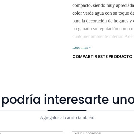
compacto, siendo muy apreciada t
color verde agua con su toque de
para la decoración de hogares y 
ha ganado su reputación como una
cualquier ambiente interior. Ade
adapta perfectamente a los espac
Leer más
Gratis en San Bernardo. Los desp
COMPARTIR ESTE PRODUCTO
la Región Metropolitana. No envi
someterlos a viajes largos sin su
afectados seriamente. Despacho 
podría interesarte uno
Agregalos al carrito también!