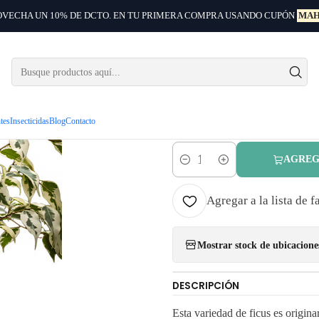
VECHA UN 10% DE DCTO. EN TU PRIMERA COMPRA USANDO CUPÓN
MAH
Plantas
Plantas de interior
Ficus Hawaii 1,5 Mts Planta Interior Ornm
|
Ficus Hawa
Interior 
ntes
Insecticidas
Blog
Contacto
AGREG
Cantidad
Agregar a la lista de f
Mostrar stock de ubicacione
DESCRIPCIÓN
Esta variedad de ficus es origina