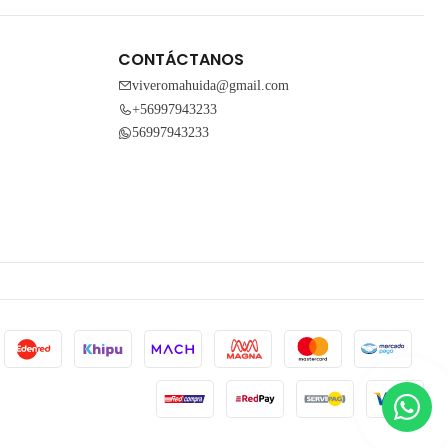
CONTÁCTANOS
viveromahuida@gmail.com
+56997943233
56997943233