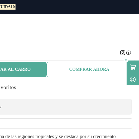
UIDA10
anetal
ii 1,5 Mts Planta
Ornmanetal
0
AR AL CARRO
COMPRAR AHORA
avoritos
s
ria de las regiones tropicales y se destaca por su crecimiento