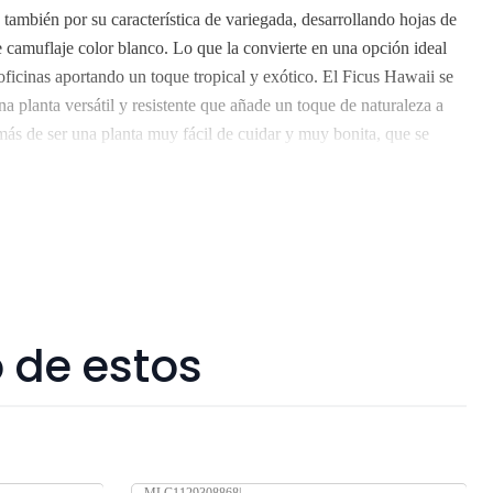
ambién por su característica de variegada, desarrollando hojas de
 camuflaje color blanco. Lo que la convierte en una opción ideal
oficinas aportando un toque tropical y exótico. El Ficus Hawaii se
 planta versátil y resistente que añade un toque de naturaleza a
más de ser una planta muy fácil de cuidar y muy bonita, que se
ios interiores y exteriores. Miden aprox 1,4 mt, en macetero Retiro
achos son realizados dentro 3 a 7 días hábiles. Despachos solo en
amos a regiones. Los árboles y plantas son seres vivos que al
ficiente agua y luz o mucha exposición al sol, pueden verse
gratis por compras sobre $80.000.
 de estos