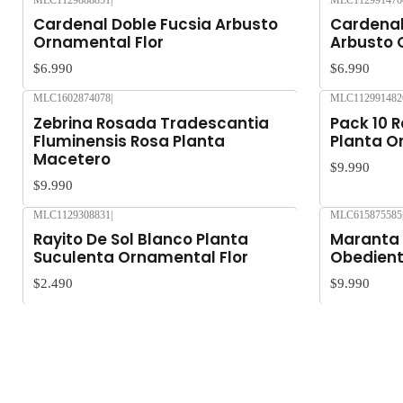
MLC1129888851
|
MLC112991476
Agotado
Agotado
Cardenal Doble Fucsia Arbusto
Cardenal
Ornamental Flor
Arbusto 
$6.990
$6.990
MLC1602874078
|
MLC112991482
Agotado
Agotado
Zebrina Rosada Tradescantia
Pack 10 R
Fluminensis Rosa Planta
Planta O
Macetero
$9.990
$9.990
MLC1129308831
|
MLC615875585
Rayito De Sol Blanco Planta
Maranta 
Suculenta Ornamental Flor
Obediente
$2.490
$9.990