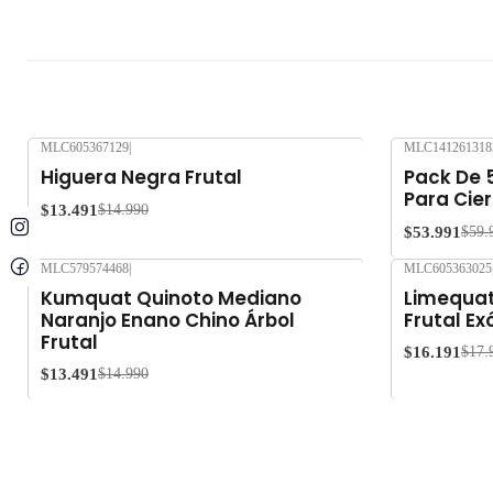
MLC605367129
|
MLC141261318
-10%
OFF
-10%
OFF
Higuera Negra Frutal
Pack De 
Para Cier
$13.491
$14.990
$53.991
$59.
MLC579574468
|
MLC605363025
-10%
OFF
-10%
OFF
Kumquat Quinoto Mediano
Limequat
Naranjo Enano Chino Árbol
Frutal Ex
Frutal
$16.191
$17.
$13.491
$14.990