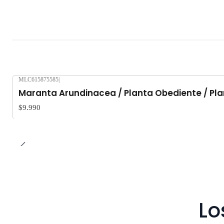
MLC615875585
|
Maranta Arundinacea / Planta Obediente / Plan
$9.990
Lo