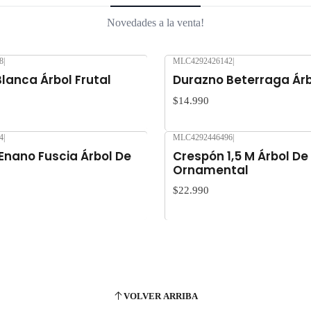
Novedades a la venta!
8
|
MLC4292426142
|
Nuevo
lanca Árbol Frutal
Durazno Beterraga Árb
$14.990
4
|
MLC4292446496
|
Nuevo
Enano Fuscia Árbol De
Crespón 1,5 M Árbol De
Ornamental
$22.990
VOLVER ARRIBA