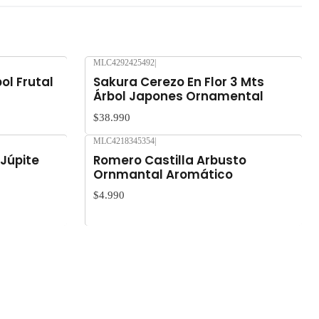
MLC4292425492
|
Nuevo
ol Frutal
Sakura Cerezo En Flor 3 Mts
Árbol Japones Ornamental
$38.990
MLC4218345354
|
Nuevo
 Júpite
Romero Castilla Arbusto
Ornmantal Aromático
$4.990