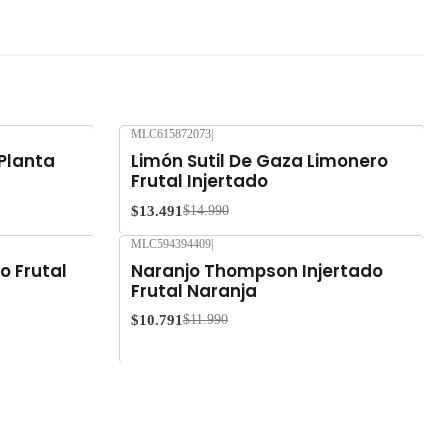
MLC615872073
|
-10%
OFF
 Planta
Limón Sutil De Gaza Limonero
Frutal Injertado
$13.491
$14.990
MLC594394409
|
-10%
OFF
o Frutal
Naranjo Thompson Injertado
Frutal Naranja
$10.791
$11.990