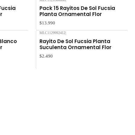
MLC1129308868
|
Agotado
 Fucsia
Pack 15 Rayitos De Sol Fucsia
r
Planta Ornamental Flor
$13.990
MLC1129992412
|
Agotado
 Blanco
Rayito De Sol Fucsia Planta
r
Suculenta Ornamental Flor
$2.490