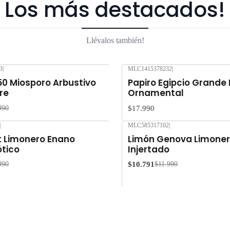
Los más destacados!
Llévalos también!
3
|
MLC1415378232
|
50 Miosporo Arbustivo
Papiro Egipcio Grande
re
Ornamental
$17.990
990
|
MLC585317102
|
-10%
OFF
 Limonero Enano
Limón Genova Limoner
ótico
Injertado
$10.791
990
$11.990