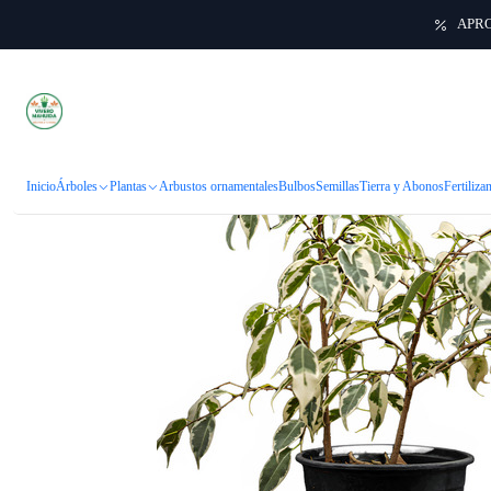
APRO
Inicio
Inicio
Árboles
Plantas
Arbustos ornamentales
Bulbos
Semillas
Tierra y Abonos
Fertiliza