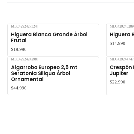
MLC4292427324
|
MLC429245289
Nuevo
Nuevo
Higuera Blanca Grande Árbol
Higuera B
Frutal
$14.990
$19.990
MLC4292424298
|
MLC429244747
Nuevo
Nuevo
Algarrobo Europeo 2,5 mt
Crespón 
Seratonia Siliqua Árbol
Jupiter
Ornamental
$22.990
$44.990