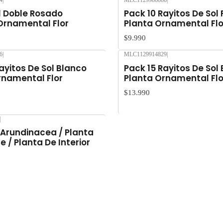
4
|
MLC1129986086
|
Agotado
 Doble Rosado
Pack 10 Rayitos De Sol
Ornamental Flor
Planta Ornamental Flo
$9.990
6
|
MLC1129914829
|
Agotado
ayitos De Sol Blanco
Pack 15 Rayitos De Sol
rnamental Flor
Planta Ornamental Flo
$13.990
|
Arundinacea / Planta
 / Planta De Interior