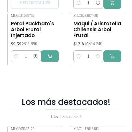
VER DETALLES
Cantidad
MLC631679733
|
MLC628867460
|
-20%
OFF
-10%
OFF
Peral Packham's
Maqui / Aristotelia
Árbol Frutal
Chilensis Árbol
Injertado
Frutal
$9.592
$12.816
$11.990
$14.240
Cantidad
Cantidad
Los más destacados!
Llévalos también!
MLC605367129
|
MLC1412613183
|