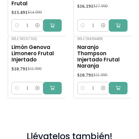
Frutal
$16.191
$17.990
$13.491
$14.990
Cantidad
Cantidad
MLC585317102
|
MLC594394409
|
-10%
OFF
-10%
OFF
Limón Genova
Naranjo
Limonero Frutal
Thompson
Injertado
Injertado Frutal
Naranja
$10.791
$11.990
$10.791
$11.990
Cantidad
Cantidad
Llévatelos también!