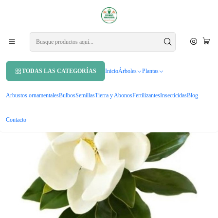
APROVECHA UN 10% DE DCTO. EN TU PRIMERA COMPRA USANDO
CUPÓN
MAHUIDA10
Inicio
Árboles
Árboles ornamentales
Magnolia Grandinflora Árbol Ornamental Perfumado
TODAS LAS CATEGORÍAS
Inicio
Árboles
Plantas
Arbustos ornamentales
Bulbos
Semillas
Tierra y Abonos
Fertilizantes
Insecticidas
Blog
Contacto