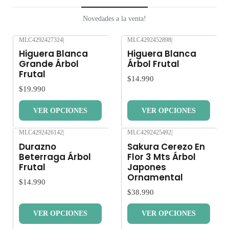
Novedades a la venta!
MLC4292427324
|
MLC4292452898
|
Nuevo
Nuevo
Higuera Blanca
Higuera Blanca
Grande Árbol
Árbol Frutal
Frutal
$14.990
$19.990
VER OPCIONES
VER OPCIONES
MLC4292426142
|
MLC4292425492
|
Nuevo
Nuevo
Durazno
Sakura Cerezo En
Beterraga Árbol
Flor 3 Mts Árbol
Frutal
Japones
Ornamental
$14.990
$38.990
VER OPCIONES
VER OPCIONES