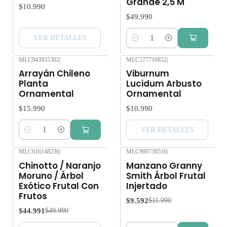
Grande 2,5 M
$10.990
$49.990
VER DETALLES
Cantidad
MLC943955302
|
MLC577716852
|
Agotado
Arrayán Chileno
Viburnum
Planta
Lucidum Arbusto
Ornamental
Ornamental
$15.990
$10.990
VER DETALLES
Cantidad
MLC616148236
|
MLC900730516
|
-10%
OFF
-20%
OFF
Chinotto / Naranjo
Manzano Granny
Agotado
Moruno / Árbol
Smith Árbol Frutal
Exótico Frutal Con
Injertado
Frutos
$9.592
$11.990
$44.991
$49.990