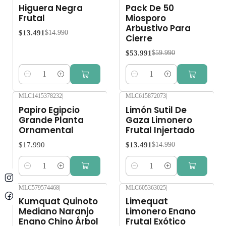
-10%
OFF
-10%
OFF
Higuera Negra
Pack De 50
Frutal
Miosporo
Arbustivo Para
$13.491
$14.990
Cierre
$53.991
$59.990
Cantidad
Cantidad
MLC1415378232
|
MLC615872073
|
-10%
OFF
Papiro Egipcio
Limón Sutil De
Grande Planta
Gaza Limonero
Ornamental
Frutal Injertado
$17.990
$13.491
$14.990
Cantidad
Cantidad
MLC579574468
|
MLC605363025
|
-10%
OFF
-10%
OFF
Kumquat Quinoto
Limequat
Mediano Naranjo
Limonero Enano
Enano Chino Árbol
Frutal Exótico