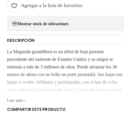
Agregar a la lista de favoritos
Mostrar stock de ubicaciones
DESCRIPCIÓN
La Magnolia grandiflora es un árbol de hoja perenne
procedente del sudoeste de Estados Unidos y su origen se
remonta a más de 3 millones de años. Puede alcanzar los 30
metros de altura con un bello un porte piramidal. Sus hojas son
largas y ovales, brillantes y puntiagudas, con el haz de color
verde intenso y el envés pardo rojizo. Como las hojas se secan
y no caen de la rama se pueden utilizar como elemento
Leer más
decorativo. Este árbol florece a principios de la primavera o en
COMPARTIR ESTE PRODUCTO
verano hasta avanzado el otoño. Las flores son grandes, de
color blanco crema, con unos 10 pétalos. El aroma a limón que
desprenden es muy agradable. Los frutos se presentan como