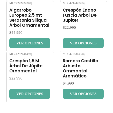
MLC4292424298
|
MLC4292447474
|
Nuevo
Nuevo
Algarrobo
Crespón Enano
Europeo 2,5 mt
Fuscia Árbol De
Seratonia Siliqua
Jupiter
Árbol Ornamental
$22.990
$44.990
VER OPCIONES
VER OPCIONES
MLC4292446496
|
MLC4218345354
|
Nuevo
Nuevo
Crespón 1,5 M
Romero Castilla
Árbol De Júpite
Arbusto
Ornamental
Ornmantal
Aromático
$22.990
$4.990
VER OPCIONES
VER OPCIONES