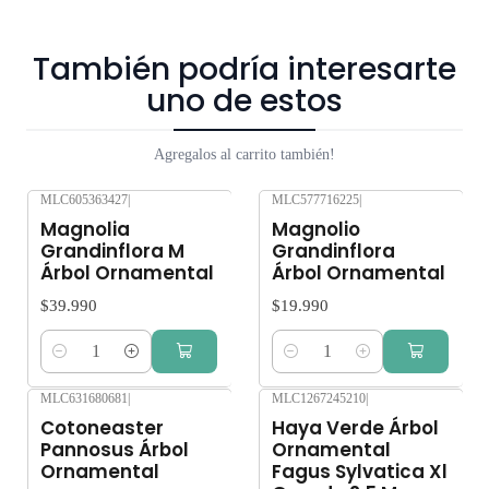
piñas de color pardo-rojizo. Imágen referencial, las magnolias
miden entre 1 m. Retiro Gratis en San Bernardo. Los
También podría interesarte
despachos son realizados dentro 3 a 5 días hábiles. Despachos
uno de estos
solo en la Región Metropolitana. No enviamos a regiones. Los
árboles y plantas son seres vivos que al someterlos a viajes
Agregalos al carrito también!
largos sin suficiente agua y luz o mucha exposición al sol,
pueden verse afectados seriamente. Despacho gratis por
MLC605363427
|
MLC577716225
|
compras sobre $80.000
Magnolia
Magnolio
Grandinflora M
Grandinflora
Árbol Ornamental
Árbol Ornamental
$39.990
$19.990
Cantidad
Cantidad
MLC631680681
|
MLC1267245210
|
Agotado
Cotoneaster
Haya Verde Árbol
Pannosus Árbol
Ornamental
Ornamental
Fagus Sylvatica Xl