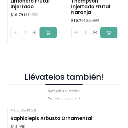
Limonero Frutal
Thompson
Injertado
Injertado Frutal
Naranja
$10.791
$11.990
$10.791
$11.990
Cantidad
Cantidad
Llévatelos también!
Agrégalos al carrito!
Ver más productos
MLC1625219221
|
Raphiolepis Arbusto Ornamental
$14.990