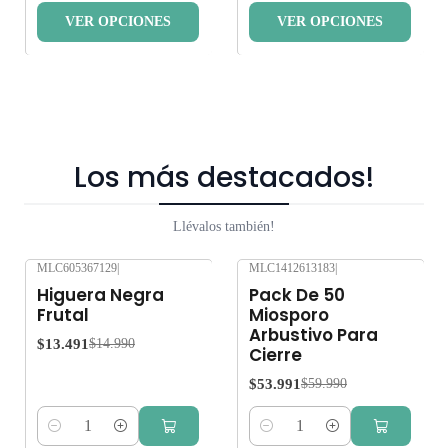
VER OPCIONES
VER OPCIONES
Los más destacados!
Llévalos también!
MLC605367129
|
MLC1412613183
|
-10%
OFF
-10%
OFF
Higuera Negra
Pack De 50
Frutal
Miosporo
Arbustivo Para
$13.491
$14.990
Cierre
$53.991
$59.990
Cantidad
Cantidad