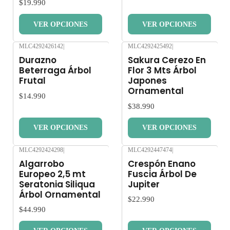
$19.990
VER OPCIONES
VER OPCIONES
MLC4292426142
|
MLC4292425492
|
Nuevo
Nuevo
Durazno
Sakura Cerezo En
Beterraga Árbol
Flor 3 Mts Árbol
Frutal
Japones
Ornamental
$14.990
$38.990
VER OPCIONES
VER OPCIONES
MLC4292424298
|
MLC4292447474
|
Nuevo
Nuevo
Algarrobo
Crespón Enano
Europeo 2,5 mt
Fuscia Árbol De
Seratonia Siliqua
Jupiter
Árbol Ornamental
$22.990
$44.990