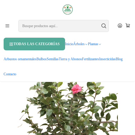
APROVECHA UN 10% DE DCTO. EN TU PRIMERA COMPRA USANDO
CUPÓN
MAHUIDA10
Inicio
Arbustos ornamentales
Camelia Pequeña Árbol Ornamental Floral
TODAS LAS CATEGORÍAS
Inicio
Árboles
Plantas
Arbustos ornamentales
Bulbos
Semillas
Tierra y Abonos
Fertilizantes
Insecticidas
Blog
Contacto