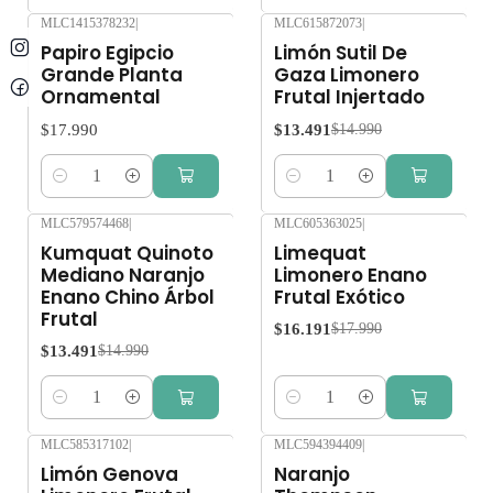
MLC1415378232
|
MLC615872073
|
-10%
OFF
Papiro Egipcio
Limón Sutil De
Grande Planta
Gaza Limonero
Ornamental
Frutal Injertado
$17.990
$13.491
$14.990
Cantidad
Cantidad
MLC579574468
|
MLC605363025
|
-10%
OFF
-10%
OFF
Kumquat Quinoto
Limequat
Mediano Naranjo
Limonero Enano
Enano Chino Árbol
Frutal Exótico
Frutal
$16.191
$17.990
$13.491
$14.990
Cantidad
Cantidad
MLC585317102
|
MLC594394409
|
-10%
OFF
-10%
OFF
Limón Genova
Naranjo