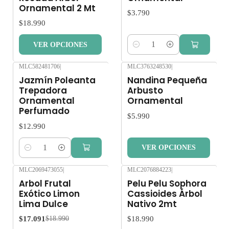
Ornamental 2 Mt
$3.790
$18.990
VER OPCIONES
Cantidad
MLC582481706
|
MLC3763248530
|
Jazmín Poleanta
Nandina Pequeña
Trepadora
Arbusto
Ornamental
Ornamental
Perfumado
$5.990
$12.990
VER OPCIONES
Cantidad
MLC2069473055
|
MLC2076884223
|
-10%
OFF
Nuevo
Arbol Frutal
Pelu Pelu Sophora
Nuevo
Exótico Limon
Cassioides Árbol
Lima Dulce
Nativo 2mt
$17.091
$18.990
$18.990