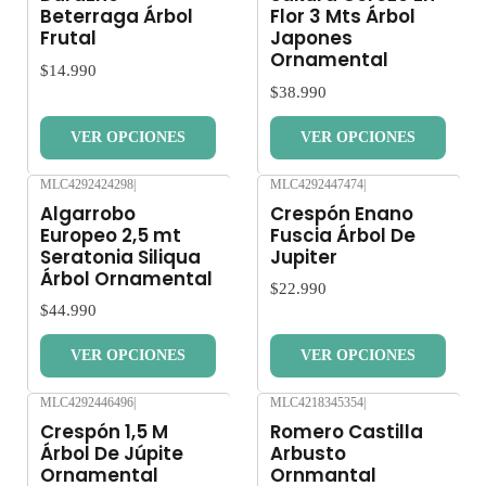
Beterraga Árbol
Flor 3 Mts Árbol
Frutal
Japones
Ornamental
$14.990
$38.990
VER OPCIONES
VER OPCIONES
MLC4292424298
|
MLC4292447474
|
Nuevo
Nuevo
Algarrobo
Crespón Enano
Europeo 2,5 mt
Fuscia Árbol De
Seratonia Siliqua
Jupiter
Árbol Ornamental
$22.990
$44.990
VER OPCIONES
VER OPCIONES
MLC4292446496
|
MLC4218345354
|
Nuevo
Nuevo
Crespón 1,5 M
Romero Castilla
Árbol De Júpite
Arbusto
Ornamental
Ornmantal