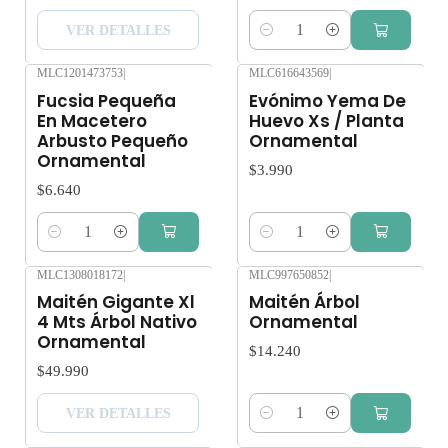
VER DETALLES
Cantidad
MLC1201473753
|
MLC616643569
|
Fucsia Pequeña
Evónimo Yema De
En Macetero
Huevo Xs / Planta
Arbusto Pequeño
Ornamental
Ornamental
$3.990
$6.640
Cantidad
Cantidad
MLC1308018172
|
MLC997650852
|
Agotado
Maitén Gigante Xl
Maitén Árbol
4 Mts Árbol Nativo
Ornamental
Ornamental
$14.240
$49.990
VER DETALLES
Cantidad