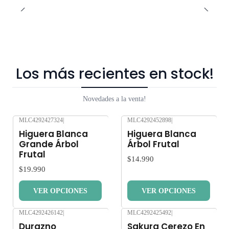
Los más recientes en stock!
Novedades a la venta!
MLC4292427324
|
MLC4292452898
|
Nuevo
Nuevo
Higuera Blanca
Higuera Blanca
Grande Árbol
Árbol Frutal
Frutal
$14.990
$19.990
VER OPCIONES
VER OPCIONES
MLC4292426142
|
MLC4292425492
|
Nuevo
Nuevo
Durazno
Sakura Cerezo En