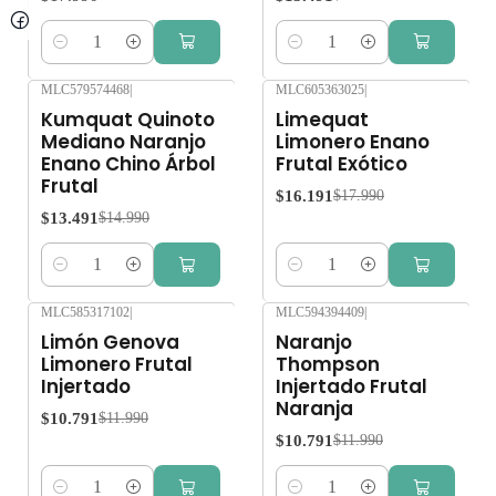
Cantidad
Cantidad
MLC579574468
|
MLC605363025
|
-10%
OFF
-10%
OFF
Kumquat Quinoto
Limequat
Mediano Naranjo
Limonero Enano
Enano Chino Árbol
Frutal Exótico
Frutal
$16.191
$17.990
$13.491
$14.990
Cantidad
Cantidad
MLC585317102
|
MLC594394409
|
-10%
OFF
-10%
OFF
Limón Genova
Naranjo
Limonero Frutal
Thompson
Injertado
Injertado Frutal
Naranja
$10.791
$11.990
$10.791
$11.990