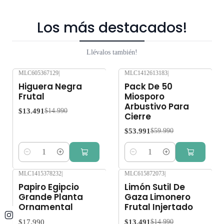
Los más destacados!
Llévalos también!
MLC605367129
|
MLC1412613183
|
-10%
OFF
-10%
OFF
Higuera Negra
Pack De 50
Frutal
Miosporo
Arbustivo Para
$13.491
$14.990
Cierre
$53.991
$59.990
Cantidad
Cantidad
MLC1415378232
|
MLC615872073
|
-10%
OFF
Papiro Egipcio
Limón Sutil De
Grande Planta
Gaza Limonero
Ornamental
Frutal Injertado
$17.990
$13.491
$14.990