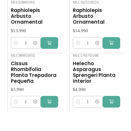
MLC628865361
|
MLC1625219221
|
Raphiolepis
Raphiolepis
Arbusto
Arbusto
Ornamental
Ornamental
$13.990
$14.990
Cantidad
Cantidad
MLC989955935
|
MLC1705765108
|
Cissus
Helecho
Rhombifolia
Asparagus
Planta Trepadora
Sprengeri Planta
Pequeña
Interior
$3.990
$4.990
Cantidad
Cantidad