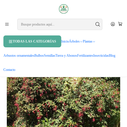
APROVECHA UN 10% DE DCTO. EN TU PRIMERA COMPRA USANDO
CUPÓN
MAHUIDA10
Inicio
Arbustos ornamentales
Chilco / Fucsia Magellanica Arbusto Ornamental
TODAS LAS CATEGORÍAS
Inicio
Árboles
Plantas
Arbustos ornamentales
Bulbos
Semillas
Tierra y Abonos
Fertilizantes
Insecticidas
Blog
Contacto