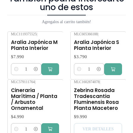
uno de estos
hábiles. Despachos a toda la Región Metropolitana y las
siguientes comunas de Valparaiso: Valparaíso, Viña del Mar,
Agregalos al carrito también!
Quilpué, Villa Alemana, Belloto, Reñaca y Concón. No
enviamos a regiones. Los árboles y plantas son seres vivos que
MLC1119375525
|
MLC605366188
|
al someterlos a viajes largos sin suficiente agua y luz o mucha
Aralia Japónica M
Aralia Japónica S
exposición al sol, pueden verse afectados seriamente.
Planta Interior
Planta Interior
Despacho gratis por compras sobre $80.000.
$7.990
$3.790
Cantidad
Cantidad
MLC579111764
|
MLC1602874078
|
Agotado
Cineraria
Zebrina Rosada
Marítima / Planta
Tradescantia
/ Arbusto
Fluminensis Rosa
Ornamental
Planta Macetero
$4.990
$9.990
VER DETALLES
Cantidad