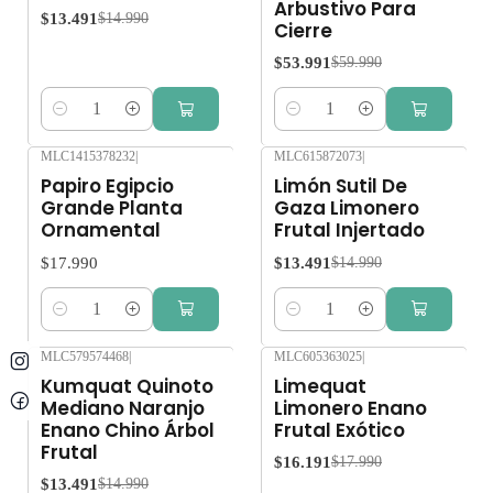
Arbustivo Para
$13.491
$14.990
Cierre
$53.991
$59.990
Cantidad
Cantidad
MLC1415378232
|
MLC615872073
|
-10%
OFF
Papiro Egipcio
Limón Sutil De
Grande Planta
Gaza Limonero
Ornamental
Frutal Injertado
$17.990
$13.491
$14.990
Cantidad
Cantidad
MLC579574468
|
MLC605363025
|
-10%
OFF
-10%
OFF
Kumquat Quinoto
Limequat
Mediano Naranjo
Limonero Enano
Enano Chino Árbol
Frutal Exótico
Frutal
$16.191
$17.990
$13.491
$14.990