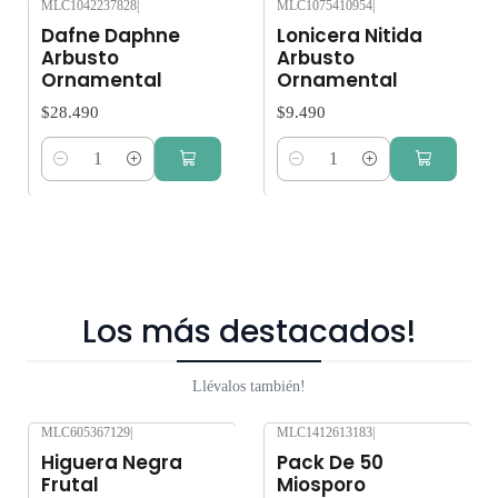
MLC1042237828
|
MLC1075410954
|
Dafne Daphne
Lonicera Nitida
Arbusto
Arbusto
Ornamental
Ornamental
$28.490
$9.490
Cantidad
Cantidad
Los más destacados!
Llévalos también!
MLC605367129
|
MLC1412613183
|
-10%
OFF
-10%
OFF
Higuera Negra
Pack De 50
Frutal
Miosporo