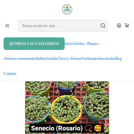
APROVECHA UN 10% DE DCTO. EN TU PRIMERA COMPRA USANDO
CUPÓN
MAHUIDA10
Inicio
Plantas
Plantas de interior
Senecio Rowleyanus Rosario Planta Interior Colgante
TODAS LAS CATEGORÍAS
Inicio
Árboles
Plantas
Arbustos ornamentales
Bulbos
Semillas
Tierra y Abonos
Fertilizantes
Insecticidas
Blog
Contacto