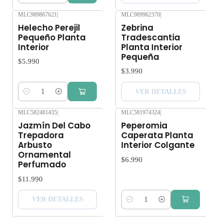
MLC989867621
|
MLC989962370
|
Agotado
Helecho Perejil
Zebrina
Pequeño Planta
Tradescantia
Interior
Planta Interior
Pequeña
$5.990
$3.990
VER DETALLES
Cantidad
MLC582481435
|
MLC581974324
|
Agotado
Jazmín Del Cabo
Peperomia
Trepadora
Caperata Planta
Arbusto
Interior Colgante
Ornamental
$6.990
Perfumado
$11.990
VER DETALLES
Cantidad