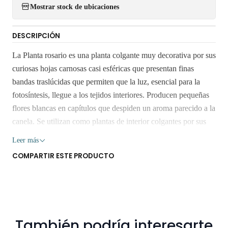
Mostrar stock de ubicaciones
DESCRIPCIÓN
La Planta rosario es una planta colgante muy decorativa por sus
curiosas hojas carnosas casi esféricas que presentan finas
bandas traslúcidas que permiten que la luz, esencial para la
fotosíntesis, llegue a los tejidos interiores. Producen pequeñas
flores blancas en capítulos que despiden un aroma parecido a la
canela. Se utilizan como plantas de interior colgantes por sus
atractivas hojas que parecen bolitas. Aunque prospera mejor en
Leer más
una exposición de sombra clara también puede crecer en un
COMPARTIR ESTE PRODUCTO
lugar soleado siempre que le proporcionemos frecuentes riegos.
La temperatura no debe bajar nunca de los 5 ºC. El suelo ideal
para las Bolitas colgante sería una mezcla, a partes iguales, de
arena gruesa silícea y mantillo de hojas. Los riegos serán
frecuentes pero moderados (1 riego semanal). Retiro Gratis en
También podría interesarte
San Bernardo. Los despachos son realizados dentro 3 a 5 días