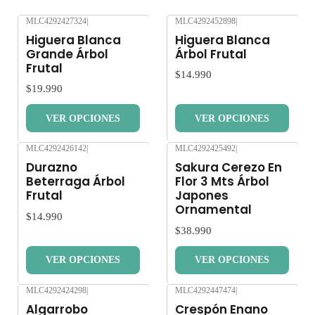
MLC4292427324
|
MLC4292452898
|
Nuevo
Nuevo
Higuera Blanca
Higuera Blanca
Grande Árbol
Árbol Frutal
Frutal
$14.990
$19.990
VER OPCIONES
VER OPCIONES
MLC4292426142
|
MLC4292425492
|
Nuevo
Nuevo
Durazno
Sakura Cerezo En
Beterraga Árbol
Flor 3 Mts Árbol
Frutal
Japones
Ornamental
$14.990
$38.990
VER OPCIONES
VER OPCIONES
MLC4292424298
|
MLC4292447474
|
Nuevo
Nuevo
Algarrobo
Crespón Enano