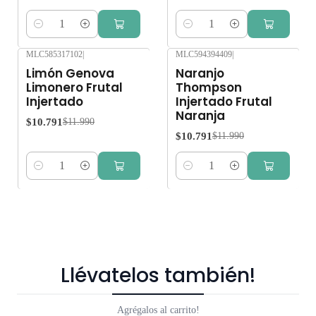
Cantidad
Cantidad
MLC585317102
|
MLC594394409
|
-10%
OFF
-10%
OFF
Limón Genova
Naranjo
Limonero Frutal
Thompson
Injertado
Injertado Frutal
Naranja
$10.791
$11.990
$10.791
$11.990
Cantidad
Cantidad
Llévatelos también!
Agrégalos al carrito!