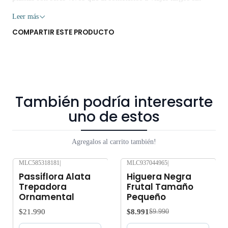
suficiente agua y luz o mucha exposición al sol, pueden verse
Leer más
afectados seriamente. Despacho gratis por compras sobre
COMPARTIR ESTE PRODUCTO
$80.000
También podría interesarte
uno de estos
Agregalos al carrito también!
MLC585318181
|
MLC937044965
|
-10%
OFF
Agotado
Passiflora Alata
Higuera Negra
Agotado
Trepadora
Frutal Tamaño
Ornamental
Pequeño
$21.990
$8.991
$9.990