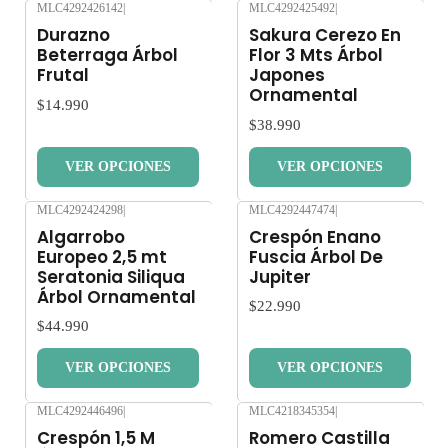
MLC4292426142
|
MLC4292425492
|
Nuevo
Nuevo
Durazno
Sakura Cerezo En
Beterraga Árbol
Flor 3 Mts Árbol
Frutal
Japones
Ornamental
$14.990
$38.990
VER OPCIONES
VER OPCIONES
MLC4292424298
|
MLC4292447474
|
Nuevo
Nuevo
Algarrobo
Crespón Enano
Europeo 2,5 mt
Fuscia Árbol De
Seratonia Siliqua
Jupiter
Árbol Ornamental
$22.990
$44.990
VER OPCIONES
VER OPCIONES
MLC4292446496
|
MLC4218345354
|
Nuevo
Nuevo
Crespón 1,5 M
Romero Castilla