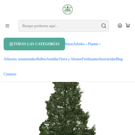
APROVECHA UN 10% DE DCTO. EN TU PRIMERA COMPRA USANDO
CUPÓN
MAHUIDA10
Inicio
Árboles
Árboles ornamentales
Pino Insigne 1 Metro Árbol Ornamental
TODAS LAS CATEGORÍAS
Inicio
Árboles
Plantas
Arbustos ornamentales
Bulbos
Semillas
Tierra y Abonos
Fertilizantes
Insecticidas
Blog
Contacto