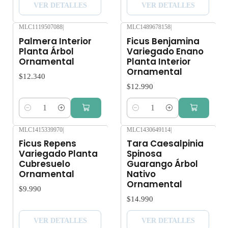
VER DETALLES
VER DETALLES
MLC1119507088
|
MLC1489678158
|
Palmera Interior
Ficus Benjamina
Planta Árbol
Variegado Enano
Ornamental
Planta Interior
Ornamental
$12.340
$12.990
Cantidad
Cantidad
MLC1415339970
|
MLC1430649114
|
Agotado
Agotado
Ficus Repens
Tara Caesalpinia
Variegado Planta
Spinosa
Cubresuelo
Guarango Árbol
Ornamental
Nativo
Ornamental
$9.990
$14.990
VER DETALLES
VER DETALLES