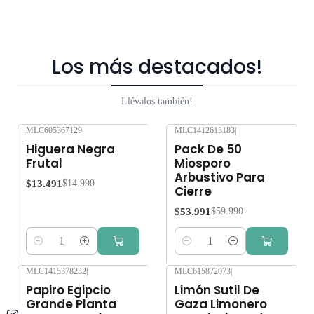
Los más destacados!
Llévalos también!
MLC605367129
|
MLC1412613183
|
-10%
OFF
-10%
OFF
Higuera Negra
Pack De 50
Frutal
Miosporo
Arbustivo Para
$13.491
$14.990
Cierre
$53.991
$59.990
Cantidad
Cantidad
MLC1415378232
|
MLC615872073
|
-10%
OFF
Papiro Egipcio
Limón Sutil De
Grande Planta
Gaza Limonero