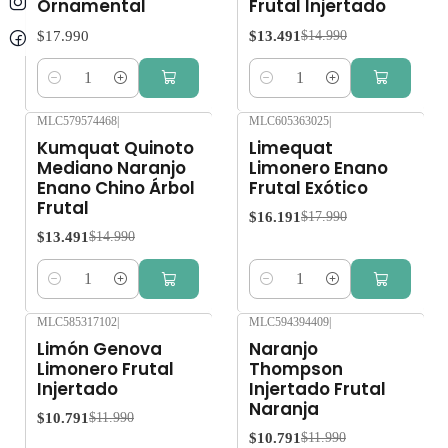
Ornamental
Frutal Injertado
$17.990
$13.491
$14.990
Cantidad
Cantidad
MLC579574468
|
MLC605363025
|
-10%
OFF
-10%
OFF
Kumquat Quinoto
Limequat
Mediano Naranjo
Limonero Enano
Enano Chino Árbol
Frutal Exótico
Frutal
$16.191
$17.990
$13.491
$14.990
Cantidad
Cantidad
MLC585317102
|
MLC594394409
|
-10%
OFF
-10%
OFF
Limón Genova
Naranjo
Limonero Frutal
Thompson
Injertado
Injertado Frutal
Naranja
$10.791
$11.990
$10.791
$11.990