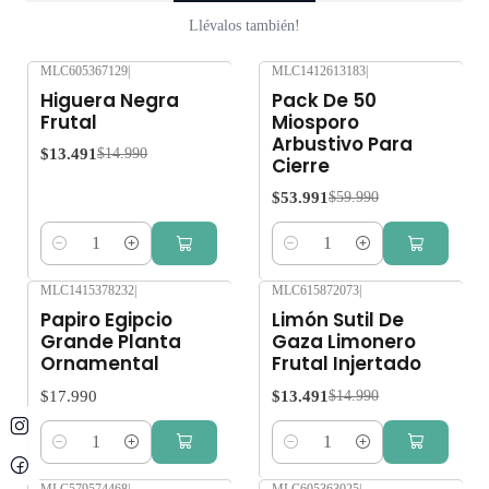
Llévalos también!
MLC605367129
|
MLC1412613183
|
-10%
OFF
-10%
OFF
Higuera Negra
Pack De 50
Frutal
Miosporo
Arbustivo Para
$13.491
$14.990
Cierre
$53.991
$59.990
Cantidad
Cantidad
MLC1415378232
|
MLC615872073
|
-10%
OFF
Papiro Egipcio
Limón Sutil De
Grande Planta
Gaza Limonero
Ornamental
Frutal Injertado
$17.990
$13.491
$14.990
Cantidad
Cantidad
MLC579574468
|
MLC605363025
|