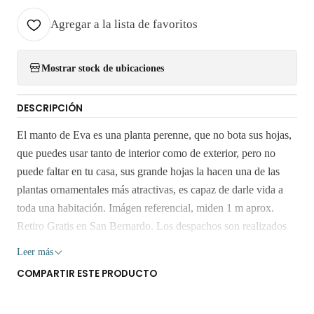
Agregar a la lista de favoritos
Mostrar stock de ubicaciones
DESCRIPCIÓN
El manto de Eva es una planta perenne, que no bota sus hojas,
que puedes usar tanto de interior como de exterior, pero no
puede faltar en tu casa, sus grande hojas la hacen una de las
plantas ornamentales más atractivas, es capaz de darle vida a
toda una habitación. Imágen referencial, miden 1 m aprox.
Retiro Gratis en San Bernardo. Los despachos son realizados
dentro 3 a 7 días hábiles. No envíamos a regiones. Los árboles
Leer más
y plantas son seres vivos que al someterlos a viajes largos sin
COMPARTIR ESTE PRODUCTO
suficiente agua y luz o mucha exposición al sol, pueden verse
afectados seriamente. Despacho gratis por compras sobre