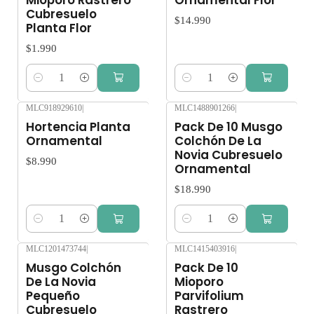
Cubresuelo
$14.990
Planta Flor
$1.990
Cantidad
Cantidad
MLC918929610
|
MLC1488901266
|
Hortencia Planta
Pack De 10 Musgo
Ornamental
Colchón De La
Novia Cubresuelo
$8.990
Ornamental
$18.990
Cantidad
Cantidad
MLC1201473744
|
MLC1415403916
|
Musgo Colchón
Pack De 10
De La Novia
Mioporo
Pequeño
Parvifolium
Cubresuelo
Rastrero