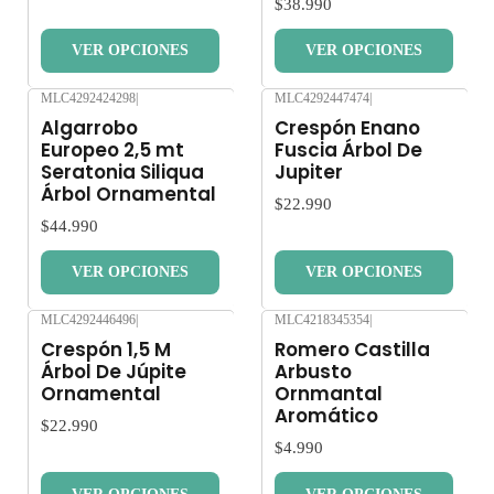
$38.990
VER OPCIONES
VER OPCIONES
MLC4292424298
|
MLC4292447474
|
Nuevo
Nuevo
Algarrobo
Crespón Enano
Europeo 2,5 mt
Fuscia Árbol De
Seratonia Siliqua
Jupiter
Árbol Ornamental
$22.990
$44.990
VER OPCIONES
VER OPCIONES
MLC4292446496
|
MLC4218345354
|
Nuevo
Nuevo
Crespón 1,5 M
Romero Castilla
Árbol De Júpite
Arbusto
Ornamental
Ornmantal
Aromático
$22.990
$4.990