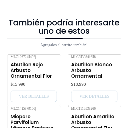
$80.000
También podría interesarte
uno de estos
Agregalos al carrito también!
MLC1267245402
|
MLC2539341658
|
Agotado
Agotado
Abutilon Rojo
Abutillon Blanco
Arbusto
Arbusto
Ornamental Flor
Ornamental
$15.990
$18.990
VER DETALLES
VER DETALLES
MLC1415379156
|
MLC1119533266
|
Mioporo
Abutilon Amarillo
Parvifolium
Arbusto
Mioporo Rastrero
Ornamental Flor