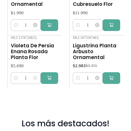
Ornamental
Cubresuelo Flor
$1.990
$11.990
Cantidad
Cantidad
MLC1378726825
|
MLC1075587483
|
-10%
OFF
Violeta De Persia
Ligustrina Planta
Enana Rosada
Arbusto
Planta Flor
Ornamental
$5.690
$2.983
$3.315
Cantidad
Cantidad
Los más destacados!