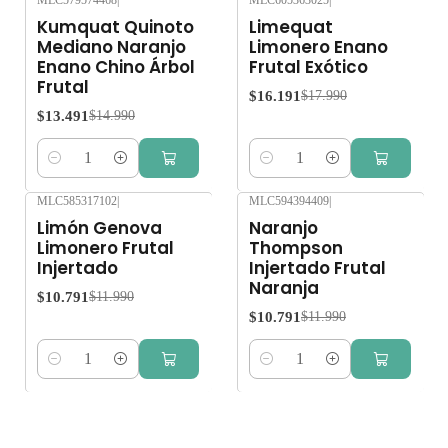
-10%
OFF
-10%
OFF
Kumquat Quinoto
Limequat
Mediano Naranjo
Limonero Enano
Enano Chino Árbol
Frutal Exótico
Frutal
$16.191
$17.990
$13.491
$14.990
Cantidad
Cantidad
MLC585317102
|
MLC594394409
|
-10%
OFF
-10%
OFF
Limón Genova
Naranjo
Limonero Frutal
Thompson
Injertado
Injertado Frutal
Naranja
$10.791
$11.990
$10.791
$11.990
Cantidad
Cantidad