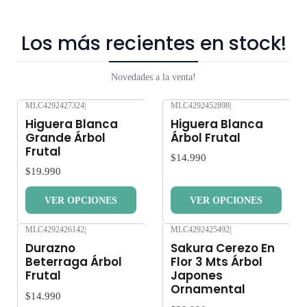
Los más recientes en stock!
Novedades a la venta!
MLC4292427324
|
MLC4292452898
|
Nuevo
Nuevo
Higuera Blanca
Higuera Blanca
Grande Árbol
Árbol Frutal
Frutal
$14.990
$19.990
VER OPCIONES
VER OPCIONES
MLC4292426142
|
MLC4292425492
|
Nuevo
Nuevo
Durazno
Sakura Cerezo En
Beterraga Árbol
Flor 3 Mts Árbol
Frutal
Japones
Ornamental
$14.990