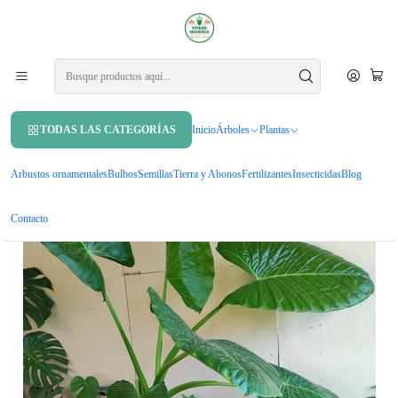
APROVECHA UN 10% DE DCTO. EN TU PRIMERA COMPRA USANDO
CUPÓN
MAHUIDA10
Inicio
Plantas
Plantas de interior
Manto De Eva Grande Alocasia Oreja De Elefante Ornamental
TODAS LAS CATEGORÍAS
Inicio
Árboles
Plantas
Arbustos ornamentales
Bulbos
Semillas
Tierra y Abonos
Fertilizantes
Insecticidas
Blog
Contacto