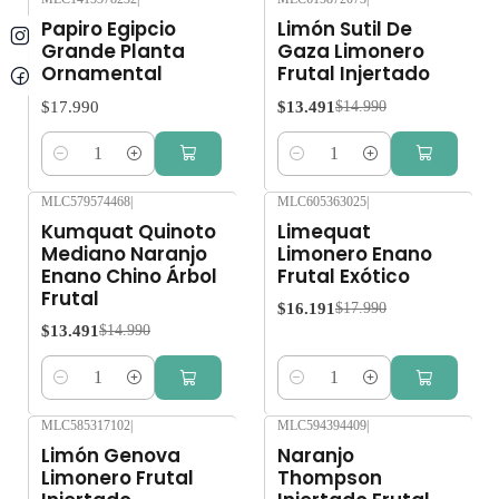
-10%
OFF
Papiro Egipcio
Limón Sutil De
Grande Planta
Gaza Limonero
Ornamental
Frutal Injertado
$17.990
$13.491
$14.990
Cantidad
Cantidad
MLC579574468
|
MLC605363025
|
-10%
OFF
-10%
OFF
Kumquat Quinoto
Limequat
Mediano Naranjo
Limonero Enano
Enano Chino Árbol
Frutal Exótico
Frutal
$16.191
$17.990
$13.491
$14.990
Cantidad
Cantidad
MLC585317102
|
MLC594394409
|
-10%
OFF
-10%
OFF
Limón Genova
Naranjo
Limonero Frutal
Thompson