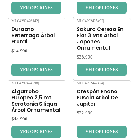
VER OPCIONES
VER OPCIONES
MLC4292426142
|
MLC4292425492
|
Nuevo
Nuevo
Durazno
Sakura Cerezo En
Beterraga Árbol
Flor 3 Mts Árbol
Frutal
Japones
Ornamental
$14.990
$38.990
VER OPCIONES
VER OPCIONES
MLC4292424298
|
MLC4292447474
|
Nuevo
Nuevo
Algarrobo
Crespón Enano
Europeo 2,5 mt
Fuscia Árbol De
Seratonia Siliqua
Jupiter
Árbol Ornamental
$22.990
$44.990
VER OPCIONES
VER OPCIONES