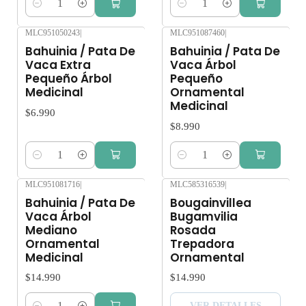
Cantidad
Cantidad
MLC951050243
|
MLC951087460
|
Bahuinia / Pata De
Bahuinia / Pata De
Vaca Extra
Vaca Árbol
Pequeño Árbol
Pequeño
Medicinal
Ornamental
Medicinal
$6.990
$8.990
Cantidad
Cantidad
MLC951081716
|
MLC585316539
|
Agotado
Bahuinia / Pata De
Bougainvillea
Vaca Árbol
Bugamvilia
Mediano
Rosada
Ornamental
Trepadora
Medicinal
Ornamental
$14.990
$14.990
VER DETALLES