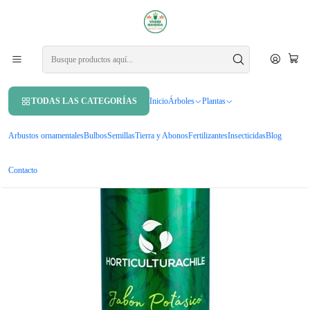
APROVECHA UN 10% DE DCTO. EN TU PRIMERA COMPRA USANDO
CUPÓN
MAHUIDA10
Inicio
Insecticidas
Jabón Potásico Insecticida Control Plagas Ecológico 1 L
TODAS LAS CATEGORÍAS
Inicio
Árboles
Plantas
Arbustos ornamentales
Bulbos
Semillas
Tierra y Abonos
Fertilizantes
Insecticidas
Blog
Contacto