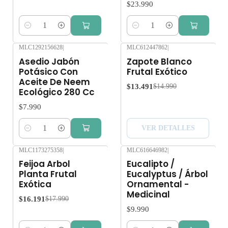
$23.990
Cantidad
Cantidad
MLC1292156628
|
MLC612447862
|
-10%
OFF
Asedio Jabón
Zapote Blanco
Agotado
Potásico Con
Frutal Exótico
Aceite De Neem
$13.491
$14.990
Ecológico 280 Cc
$7.990
VER DETALLES
Cantidad
MLC1173275358
|
MLC616646982
|
-10%
OFF
Feijoa Arbol
Eucalipto /
Planta Frutal
Eucalyptus / Árbol
Exótica
Ornamental -
Medicinal
$16.191
$17.990
$9.990