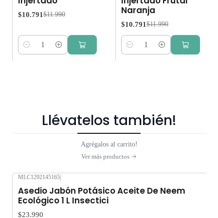
Injertado
Injertado Frutal
Naranja
$10.791
$11.990
$10.791
$11.990
Cantidad
Cantidad
Llévatelos también!
Agrégalos al carrito!
Ver más productos
MLC1292145165
|
Asedio Jabón Potásico Aceite De Neem
Ecológico 1 L Insectici
$23.990