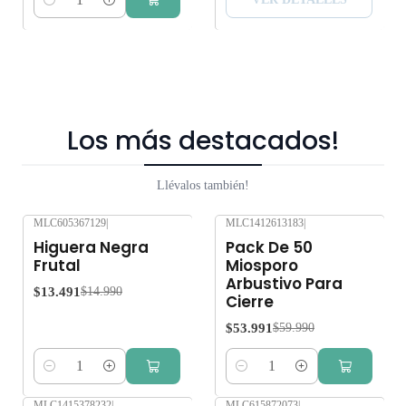
Cantidad
Los más destacados!
Llévalos también!
MLC605367129
|
MLC1412613183
|
-10%
OFF
-10%
OFF
Higuera Negra
Pack De 50
Frutal
Miosporo
Arbustivo Para
$13.491
$14.990
Cierre
$53.991
$59.990
Cantidad
Cantidad
MLC1415378232
|
MLC615872073
|