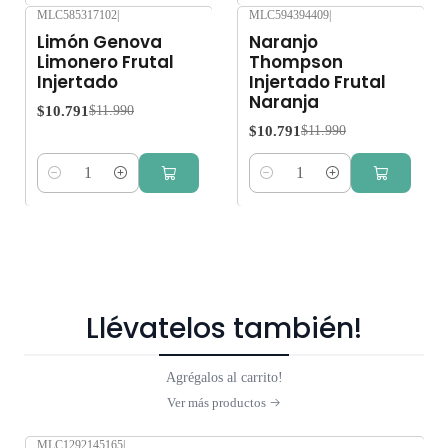
MLC585317102
|
MLC594394409
|
-10%
OFF
-10%
OFF
Limón Genova
Naranjo
Limonero Frutal
Thompson
Injertado
Injertado Frutal
Naranja
$10.791
$11.990
$10.791
$11.990
Cantidad
Cantidad
Llévatelos también!
Agrégalos al carrito!
Ver más productos
MLC1292145165
|