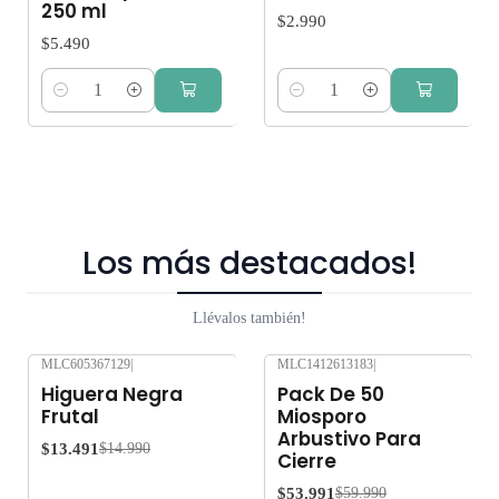
250 ml
$2.990
$5.490
Cantidad
Cantidad
Los más destacados!
Llévalos también!
MLC605367129
|
MLC1412613183
|
-10%
OFF
-10%
OFF
Higuera Negra
Pack De 50
Frutal
Miosporo
Arbustivo Para
$13.491
$14.990
Cierre
$53.991
$59.990