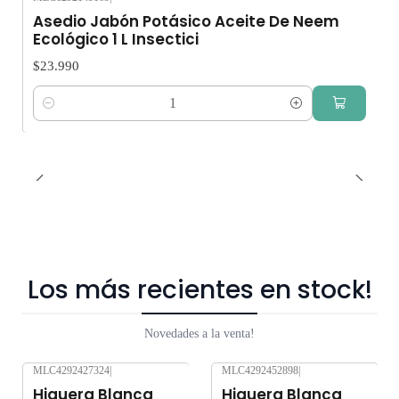
Asedio Jabón Potásico Aceite De Neem
Ecológico 1 L Insectici
$23.990
Cantidad
Los más recientes en stock!
Novedades a la venta!
MLC4292427324
|
MLC4292452898
|
Nuevo
Nuevo
Higuera Blanca
Higuera Blanca