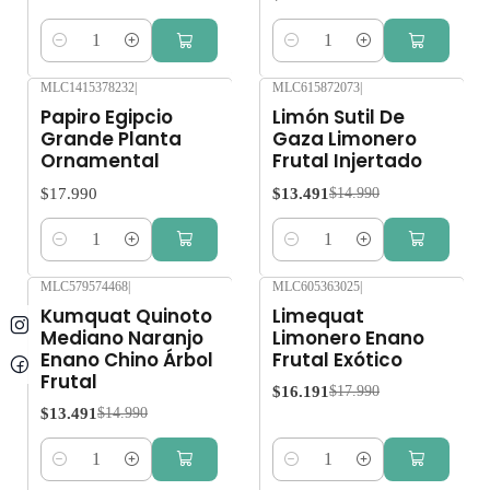
Cantidad
Cantidad
MLC1415378232
|
MLC615872073
|
-10%
OFF
Papiro Egipcio
Limón Sutil De
Grande Planta
Gaza Limonero
Ornamental
Frutal Injertado
$17.990
$13.491
$14.990
Cantidad
Cantidad
MLC579574468
|
MLC605363025
|
-10%
OFF
-10%
OFF
Kumquat Quinoto
Limequat
Mediano Naranjo
Limonero Enano
Enano Chino Árbol
Frutal Exótico
Frutal
$16.191
$17.990
$13.491
$14.990
Cantidad
Cantidad