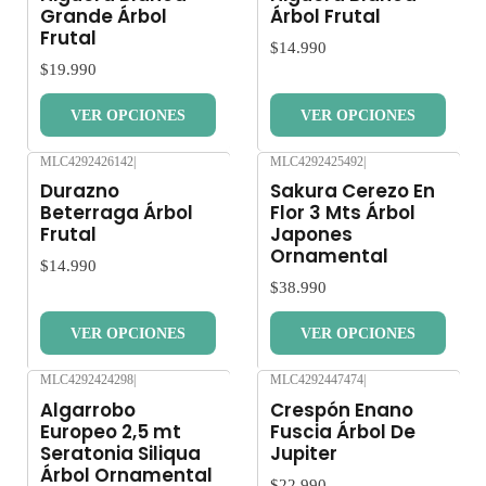
Grande Árbol
Árbol Frutal
Frutal
$14.990
$19.990
VER OPCIONES
VER OPCIONES
MLC4292426142
|
MLC4292425492
|
Nuevo
Nuevo
Durazno
Sakura Cerezo En
Beterraga Árbol
Flor 3 Mts Árbol
Frutal
Japones
Ornamental
$14.990
$38.990
VER OPCIONES
VER OPCIONES
MLC4292424298
|
MLC4292447474
|
Nuevo
Nuevo
Algarrobo
Crespón Enano
Europeo 2,5 mt
Fuscia Árbol De
Seratonia Siliqua
Jupiter
Árbol Ornamental
$22.990