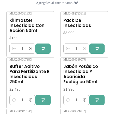
Agregalos al carrito también!
MLC2004391835
|
MLC4082793818
|
Killmaster
Pack De
Insecticida Con
Insecticidas
Acción 50ml
$8.990
$1.990
Cantidad
Cantidad
MLC2004367385
|
MLC2004380577
|
Buffer Aditivo
Jabón Potásico
Para Fertilizante E
Insecticida Y
Insecticidas
Acaricida
250ml
Ecológico 50ml
$2.490
$1.990
Cantidad
Cantidad
MLC2006057935
|
MLC2004368715
|