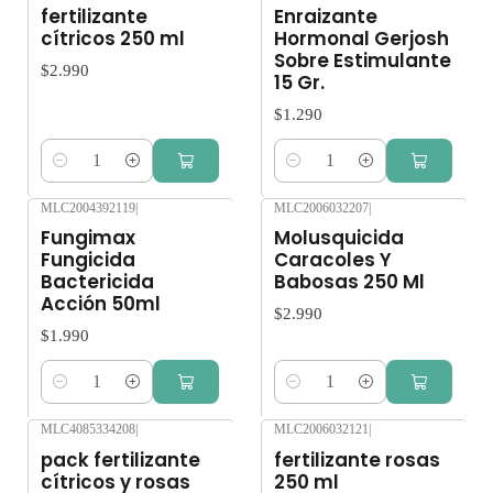
fertilizante
Enraizante
cítricos 250 ml
Hormonal Gerjosh
Sobre Estimulante
$2.990
15 Gr.
$1.290
Cantidad
Cantidad
MLC2004392119
|
MLC2006032207
|
Fungimax
Molusquicida
Fungicida
Caracoles Y
Bactericida
Babosas 250 Ml
Acción 50ml
$2.990
$1.990
Cantidad
Cantidad
MLC4085334208
|
MLC2006032121
|
pack fertilizante
fertilizante rosas
cítricos y rosas
250 ml