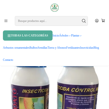
APROVECHA UN 10% DE DCTO. EN TU PRIMERA COMPRA USANDO
CUPÓN
MAHUIDA10
Inicio
Insecticidas
Dimetoato Insecticida Control 50 Ml
TODAS LAS CATEGORÍAS
Inicio
Árboles
Plantas
Arbustos ornamentales
Bulbos
Semillas
Tierra y Abonos
Fertilizantes
Insecticidas
Blog
Contacto