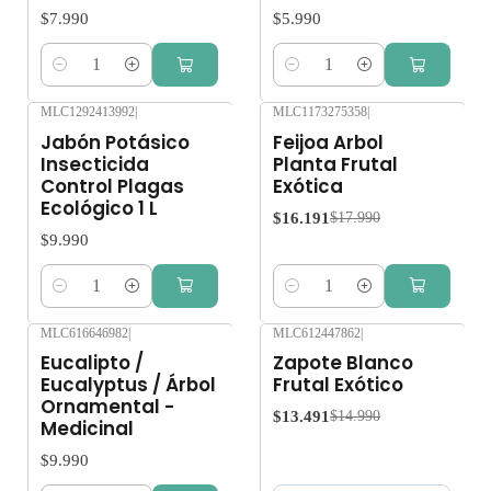
$7.990
$5.990
Cantidad
Cantidad
MLC1292413992
|
MLC1173275358
|
-10%
OFF
Jabón Potásico
Feijoa Arbol
Insecticida
Planta Frutal
Control Plagas
Exótica
Ecológico 1 L
$16.191
$17.990
$9.990
Cantidad
Cantidad
MLC616646982
|
MLC612447862
|
-10%
OFF
Eucalipto /
Zapote Blanco
Agotado
Eucalyptus / Árbol
Frutal Exótico
Ornamental -
$13.491
$14.990
Medicinal
$9.990