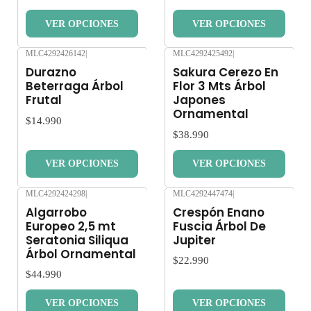
VER OPCIONES
VER OPCIONES
MLC4292426142
|
MLC4292425492
|
Nuevo
Nuevo
Durazno
Sakura Cerezo En
Beterraga Árbol
Flor 3 Mts Árbol
Frutal
Japones
Ornamental
$14.990
$38.990
VER OPCIONES
VER OPCIONES
MLC4292424298
|
MLC4292447474
|
Nuevo
Nuevo
Algarrobo
Crespón Enano
Europeo 2,5 mt
Fuscia Árbol De
Seratonia Siliqua
Jupiter
Árbol Ornamental
$22.990
$44.990
VER OPCIONES
VER OPCIONES