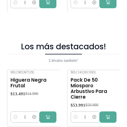
Cantidad
Cantidad
Los más destacados!
Llévalos también!
MLC605367129
|
MLC1412613183
|
-10%
OFF
-10%
OFF
Higuera Negra
Pack De 50
Frutal
Miosporo
Arbustivo Para
$13.491
$14.990
Cierre
$53.991
$59.990
Cantidad
Cantidad