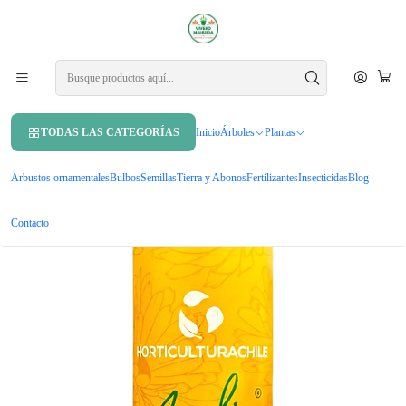
APROVECHA UN 10% DE DCTO. EN TU PRIMERA COMPRA USANDO
CUPÓN
MAHUIDA10
Inicio
Insecticidas
Asedio Jabón Potásico Aceite De Neem Ecológico 1 L Insectici
TODAS LAS CATEGORÍAS
Inicio
Árboles
Plantas
Arbustos ornamentales
Bulbos
Semillas
Tierra y Abonos
Fertilizantes
Insecticidas
Blog
Contacto