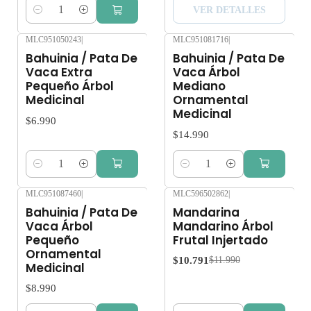
VER DETALLES
Cantidad
MLC951050243
|
MLC951081716
|
Bahuinia / Pata De
Bahuinia / Pata De
Vaca Extra
Vaca Árbol
Pequeño Árbol
Mediano
Medicinal
Ornamental
Medicinal
$6.990
$14.990
Cantidad
Cantidad
MLC951087460
|
MLC596502862
|
-10%
OFF
Bahuinia / Pata De
Mandarina
Vaca Árbol
Mandarino Árbol
Pequeño
Frutal Injertado
Ornamental
$10.791
$11.990
Medicinal
$8.990