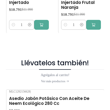
Injertado
Injertado Frutal
Naranja
$10.791
$11.990
$10.791
$11.990
Cantidad
Cantidad
Llévatelos también!
Agrégalos al carrito!
Ver más productos
MLC1292156628
|
Asedio Jabón Potásico Con Aceite De
Neem Ecológico 280 Cc