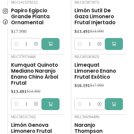
MLC1415378232
|
MLC615872073
|
-10%
OFF
Papiro Egipcio
Limón Sutil De
Grande Planta
Gaza Limonero
Ornamental
Frutal Injertado
$17.990
$13.491
$14.990
Cantidad
Cantidad
MLC579574468
|
MLC605363025
|
-10%
OFF
-10%
OFF
Kumquat Quinoto
Limequat
Mediano Naranjo
Limonero Enano
Enano Chino Árbol
Frutal Exótico
Frutal
$16.191
$17.990
$13.491
$14.990
Cantidad
Cantidad
MLC585317102
|
MLC594394409
|
-10%
OFF
-10%
OFF
Limón Genova
Naranjo
Limonero Frutal
Thompson