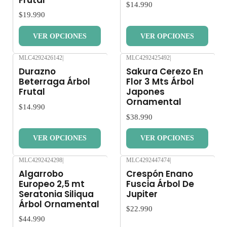
$14.990
$19.990
VER OPCIONES
VER OPCIONES
MLC4292426142
|
MLC4292425492
|
Nuevo
Nuevo
Durazno
Sakura Cerezo En
Beterraga Árbol
Flor 3 Mts Árbol
Frutal
Japones
Ornamental
$14.990
$38.990
VER OPCIONES
VER OPCIONES
MLC4292424298
|
MLC4292447474
|
Nuevo
Nuevo
Algarrobo
Crespón Enano
Europeo 2,5 mt
Fuscia Árbol De
Seratonia Siliqua
Jupiter
Árbol Ornamental
$22.990
$44.990