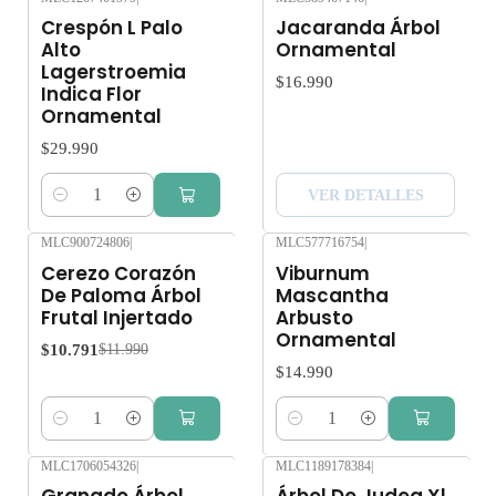
Agotado
Crespón L Palo
Jacaranda Árbol
Alto
Ornamental
Lagerstroemia
$16.990
Indica Flor
Ornamental
$29.990
VER DETALLES
Cantidad
MLC900724806
|
MLC577716754
|
-10%
OFF
Cerezo Corazón
Viburnum
De Paloma Árbol
Mascantha
Frutal Injertado
Arbusto
Ornamental
$10.791
$11.990
$14.990
Cantidad
Cantidad
MLC1706054326
|
MLC1189178384
|
-10%
OFF
Agotado
Granado Árbol
Árbol De Judea Xl