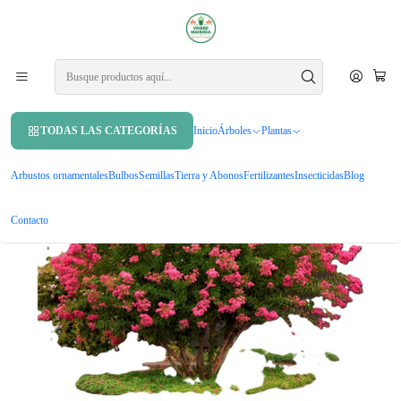
APROVECHA UN 10% DE DCTO. EN TU PRIMERA COMPRA USANDO
CUPÓN
MAHUIDA10
Inicio
Árboles
Árboles ornamentales
Crespón / Árbol De Júpiter Árbol Ornamental
TODAS LAS CATEGORÍAS
Inicio
Árboles
Plantas
Arbustos ornamentales
Bulbos
Semillas
Tierra y Abonos
Fertilizantes
Insecticidas
Blog
Contacto