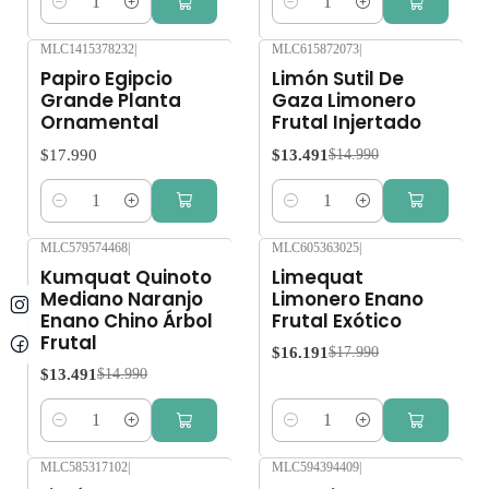
Cantidad
Cantidad
MLC1415378232
|
MLC615872073
|
-10%
OFF
Papiro Egipcio
Limón Sutil De
Grande Planta
Gaza Limonero
Ornamental
Frutal Injertado
$17.990
$13.491
$14.990
Cantidad
Cantidad
MLC579574468
|
MLC605363025
|
-10%
OFF
-10%
OFF
Kumquat Quinoto
Limequat
Mediano Naranjo
Limonero Enano
Enano Chino Árbol
Frutal Exótico
Frutal
$16.191
$17.990
$13.491
$14.990
Cantidad
Cantidad
MLC585317102
|
MLC594394409
|
-10%
OFF
-10%
OFF