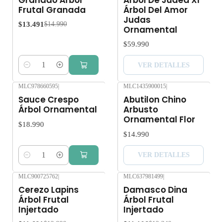
Frutal Granada
Árbol Del Amor
Judas
$13.491
$14.990
Ornamental
$59.990
VER DETALLES
Cantidad
MLC978660595
|
MLC1435900015
|
Agotado
Sauce Crespo
Abutilon Chino
Árbol Ornamental
Arbusto
Ornamental Flor
$18.990
$14.990
VER DETALLES
Cantidad
MLC900725762
|
MLC637981499
|
-10%
OFF
-10%
OFF
Cerezo Lapins
Damasco Dina
Árbol Frutal
Árbol Frutal
Injertado
Injertado