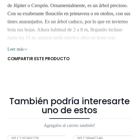
de Júpiter o Crespón. Ornamentalmente, es un árbol precioso.
Con su exuberante floración en primavera o en otoños, con sus
tintes anaranjados. Es un árbol caduco, por lo que en invierno
bota sus hojas. Altura habitual de 2 a 8 m, llegando incluso
hasta los 15 m, aunque tarda muchos años en tener esta
magnitud significativa. Tiene el tronco retorcido y la copa
Leer más
redondeada. Imágen referencial, los crespones miden 50 cms
COMPARTIR ESTE PRODUCTO
aprox Retiro Gratis en San Bernardo. Los despachos son
realizados dentro 3 a 7 días hábiles. Despachos solo en la
Región Metropolitana. No enviamos a regiones. Los árboles y
plantas son seres vivos que al someterlos a viajes largos sin
suficiente agua y luz o mucha exposición al sol, pueden verse
También podría interesarte
afectados seriamente. Despacho gratis por compras sobre
uno de estos
$80.000
Agregalos al carrito también!
MLC1267401579
|
MLC589467146
|