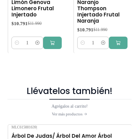
Limón Genova
Naranjo
Limonero Frutal
Thompson
Injertado
Injertado Frutal
Naranja
$10.791
$11.990
$10.791
$11.990
Cantidad
Cantidad
Llévatelos también!
Agrégalos al carrito!
Ver más productos
MLC615881639
|
Árbol De Judas/ Árbol Del Amor Árbol