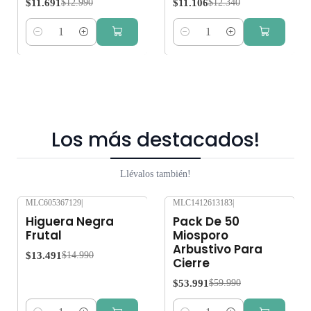
$11.691
$11.106
$12.990
$12.340
Cantidad
Cantidad
Los más destacados!
Llévalos también!
MLC605367129
|
MLC1412613183
|
-10%
OFF
-10%
OFF
Higuera Negra
Pack De 50
Frutal
Miosporo
Arbustivo Para
$13.491
$14.990
Cierre
$53.991
$59.990