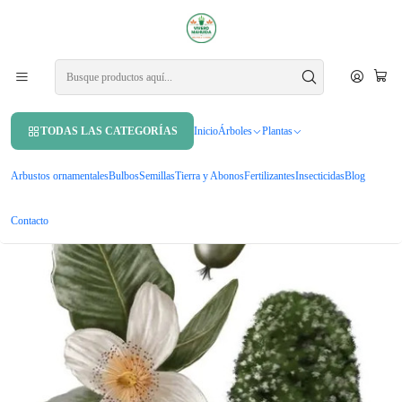
APROVECHA UN 10% DE DCTO. EN TU PRIMERA COMPRA USANDO
CUPÓN
MAHUIDA10
Inicio
Árboles
Árboles ornamentales
Ulmo Eucryphia Cordifolia Árbol Flor Ornamental
TODAS LAS CATEGORÍAS
Inicio
Árboles
Plantas
Arbustos ornamentales
Bulbos
Semillas
Tierra y Abonos
Fertilizantes
Insecticidas
Blog
Contacto