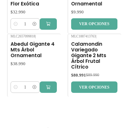
Flor Exótica
Ornamental
$32.990
$9.990
VER OPCIONES
Cantidad
MLC2657099818
|
MLC1887413763
|
-10%
OFF
Abedul Gigante 4
Calamondin
Mts Árbol
Variegado
Ornamental
Gigante 2 Mts
Árbol Frutal
$38.990
Cítrico
$80.991
$89.990
VER OPCIONES
Cantidad