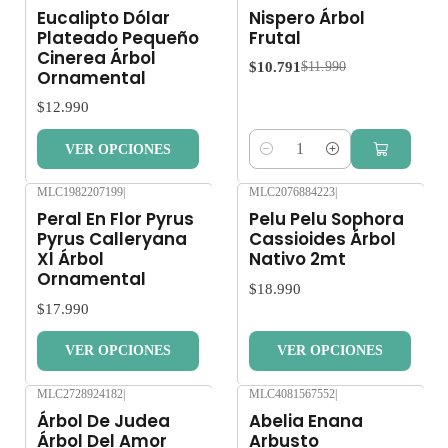
Despacho gratis por compras sobre $80.000
-10%
OFF
Eucalipto Dólar
Nispero Árbol
Sin garantía
Plateado Pequeño
Frutal
Cinerea Árbol
$10.791
$11.990
Ornamental
$12.990
VER OPCIONES
Cantidad
MLC1982207199
|
MLC2076884223
|
Nuevo
Peral En Flor Pyrus
Pelu Pelu Sophora
Pyrus Calleryana
Cassioides Árbol
Xl Árbol
Nativo 2mt
Ornamental
$18.990
$17.990
VER OPCIONES
VER OPCIONES
MLC2728924182
|
MLC4081567552
|
Árbol De Judea
Abelia Enana
Árbol Del Amor
Arbusto