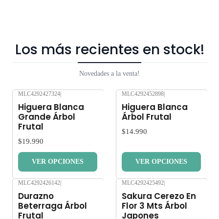
Los más recientes en stock!
Novedades a la venta!
MLC4292427324
|
MLC4292452898
|
Nuevo
Nuevo
Higuera Blanca
Higuera Blanca
Grande Árbol
Árbol Frutal
Frutal
$14.990
$19.990
VER OPCIONES
VER OPCIONES
MLC4292426142
|
MLC4292425492
|
Nuevo
Nuevo
Durazno
Sakura Cerezo En
Beterraga Árbol
Flor 3 Mts Árbol
Frutal
Japones