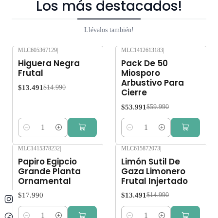
Los más destacados!
Llévalos también!
MLC605367129
|
MLC1412613183
|
-10%
OFF
-10%
OFF
Higuera Negra
Pack De 50
Frutal
Miosporo
Arbustivo Para
$13.491
$14.990
Cierre
$53.991
$59.990
Cantidad
Cantidad
MLC1415378232
|
MLC615872073
|
-10%
OFF
Papiro Egipcio
Limón Sutil De
Grande Planta
Gaza Limonero
Ornamental
Frutal Injertado
$17.990
$13.491
$14.990