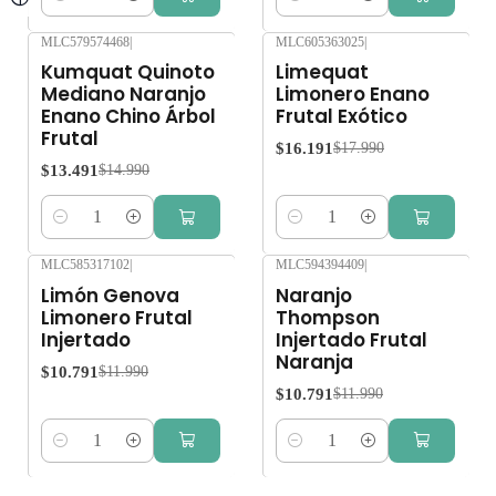
Cantidad
Cantidad
MLC579574468
|
MLC605363025
|
-10%
OFF
-10%
OFF
Kumquat Quinoto
Limequat
Mediano Naranjo
Limonero Enano
Enano Chino Árbol
Frutal Exótico
Frutal
$16.191
$17.990
$13.491
$14.990
Cantidad
Cantidad
MLC585317102
|
MLC594394409
|
-10%
OFF
-10%
OFF
Limón Genova
Naranjo
Limonero Frutal
Thompson
Injertado
Injertado Frutal
Naranja
$10.791
$11.990
$10.791
$11.990
Cantidad
Cantidad