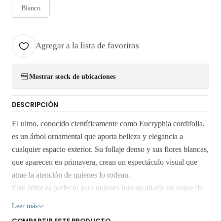
Blanco
Agregar a la lista de favoritos
Mostrar stock de ubicaciones
DESCRIPCIÓN
El ulmo, conocido científicamente como Eucryphia cordifolia,
es un árbol ornamental que aporta belleza y elegancia a
cualquier espacio exterior. Su follaje denso y sus flores blancas,
que aparecen en primavera, crean un espectáculo visual que
atrae la atención de quienes lo rodean.
Este árbol es perfecto para quienes buscan añadir un toque de
naturaleza a su entorno. Su adaptabilidad a diferentes climas y
Leer más
su resistencia lo convierten en una opción ideal para jardineros