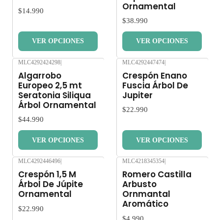
Ornamental
$14.990
$38.990
VER OPCIONES
VER OPCIONES
MLC4292424298
|
MLC4292447474
|
Nuevo
Nuevo
Algarrobo
Crespón Enano
Europeo 2,5 mt
Fuscia Árbol De
Seratonia Siliqua
Jupiter
Árbol Ornamental
$22.990
$44.990
VER OPCIONES
VER OPCIONES
MLC4292446496
|
MLC4218345354
|
Nuevo
Nuevo
Crespón 1,5 M
Romero Castilla
Árbol De Júpite
Arbusto
Ornamental
Ornmantal
Aromático
$22.990
$4.990