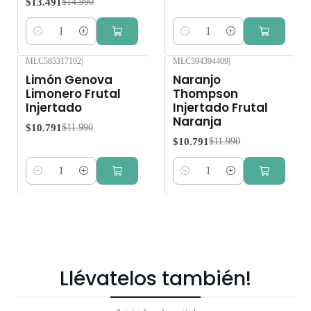
$13.491
$14.990
Cantidad
Cantidad
MLC585317102
|
MLC594394409
|
-10%
OFF
-10%
OFF
Limón Genova
Naranjo
Limonero Frutal
Thompson
Injertado
Injertado Frutal
Naranja
$10.791
$11.990
$10.791
$11.990
Cantidad
Cantidad
Llévatelos también!