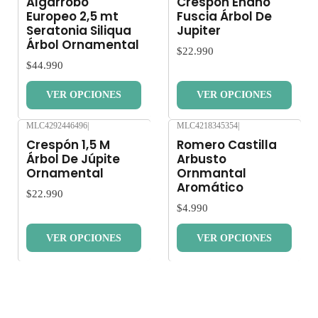
Algarrobo
Crespón Enano
Europeo 2,5 mt
Fuscia Árbol De
Seratonia Siliqua
Jupiter
Árbol Ornamental
$22.990
$44.990
VER OPCIONES
VER OPCIONES
MLC4292446496
|
MLC4218345354
|
Nuevo
Nuevo
Crespón 1,5 M
Romero Castilla
Árbol De Júpite
Arbusto
Ornamental
Ornmantal
Aromático
$22.990
$4.990
VER OPCIONES
VER OPCIONES