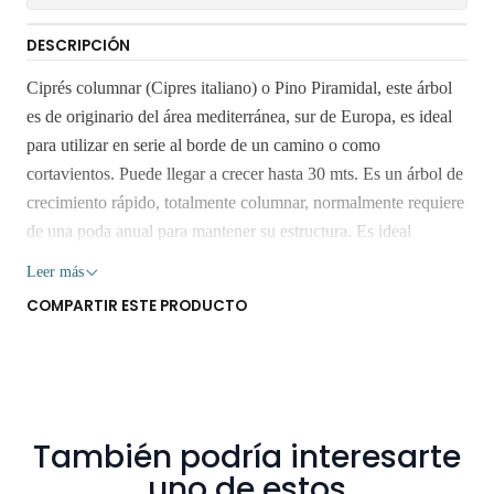
DESCRIPCIÓN
Ciprés columnar (Cipres italiano) o Pino Piramidal, este árbol
es de originario del área mediterránea, sur de Europa, es ideal
para utilizar en serie al borde de un camino o como
cortavientos. Puede llegar a crecer hasta 30 mts. Es un árbol de
crecimiento rápido, totalmente columnar, normalmente requiere
de una poda anual para mantener su estructura. Es ideal
plantarlo a sol directo pero también tolera la semisombra. Es
Leer más
muy resistente a las heladas, la sequía, los vientos y la
COMPARTIR ESTE PRODUCTO
contaminación. Prefiere suelos bien drenados, fértiles de
variadas texturas. De adulto no requiere riego, exceptuando
veranos muy secos puedes regarlos 2 veces al mes. Imágen
referencial, miden 2 mts aprox, en macetero común. Retiro
Gratis en San Bernardo. Los despachos son realizados dentro 3
También podría interesarte
a 7 días hábiles. Despachos solo en la Región Metropolitana.
uno de estos
No enviamos a regiones. Los árboles y plantas son seres vivos