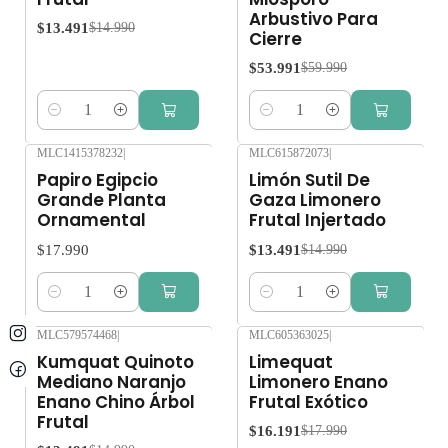
Arbustivo Para
$13.491
$14.990
Cierre
$53.991
$59.990
Cantidad
Cantidad
MLC1415378232
|
MLC615872073
|
-10%
OFF
Papiro Egipcio
Limón Sutil De
Grande Planta
Gaza Limonero
Ornamental
Frutal Injertado
$17.990
$13.491
$14.990
Cantidad
Cantidad
MLC579574468
|
MLC605363025
|
-10%
OFF
-10%
OFF
Kumquat Quinoto
Limequat
Mediano Naranjo
Limonero Enano
Enano Chino Árbol
Frutal Exótico
Frutal
$16.191
$17.990