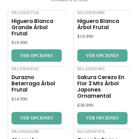
MLC4292427324
|
MLC4292452898
|
Nuevo
Nuevo
Higuera Blanca
Higuera Blanca
Grande Árbol
Árbol Frutal
Frutal
$14.990
$19.990
VER OPCIONES
VER OPCIONES
MLC4292426142
|
MLC4292425492
|
Nuevo
Nuevo
Durazno
Sakura Cerezo En
Beterraga Árbol
Flor 3 Mts Árbol
Frutal
Japones
Ornamental
$14.990
$38.990
VER OPCIONES
VER OPCIONES
MLC4292424298
|
MLC4292447474
|
Nuevo
Nuevo