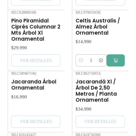
MLC628868168
|
MLC978635658
|
Agotado
Pino Piramidal
Celtis Australis /
Ciprés Columnar 2
Almez Árbol
Mts Árbol Xl
Ornamental
Ornamental
$14.990
$29.990
VER DETALLES
Cantidad
MLC589467146
|
MLC962734953
|
Agotado
Agotado
Jacaranda Árbol
Jacarandá Xl /
Ornamental
Árbol De 2,50
Metros / Planta
$16.990
Ornamental
$34.990
VER DETALLES
VER DETALLES
MLC616143427
|
MLC624736306
|