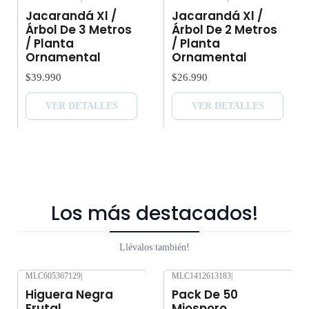
Agotado
Agotado
Jacarandá Xl /
Jacarandá Xl /
Árbol De 3 Metros
Árbol De 2 Metros
/ Planta
/ Planta
Ornamental
Ornamental
$39.990
$26.990
VER DETALLES
VER DETALLES
Los más destacados!
Llévalos también!
MLC605367129
|
MLC1412613183
|
-10%
OFF
-10%
OFF
Higuera Negra
Pack De 50
Frutal
Miosporo