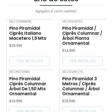
que al someterlos a viajes largos sin suficiente agua y luz o
Agregalos al carrito también!
mucha exposición al sol, pueden verse afectados seriamente.
Despacho gratis por compras sobre $80.000.
MLC2539406030
|
MLC616326761
|
Agotado
Agotado
Pino Piramidal
Pino Piramidal /
Ciprés Italiano
Ciprés Columnar /
Macetero 1,5 Mts
Árbol Planta
Ornamental
$29.990
$14.990
VER DETALLES
VER DETALLES
MLC962728484
|
MLC921061178
|
Agotado
Agotado
Pino Piramidal
Pino Piramidal 3
Ciprés Columnar
Metros / Ciprés
Árbol De 1,50 Mts
Columnar / Árbol
Ornamental
Ornamental
$19.990
$59.990
VER DETALLES
VER DETALLES