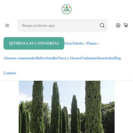
APROVECHA UN 10% DE DCTO. EN TU PRIMERA COMPRA USANDO
CUPÓN
MAHUIDA10
Inicio
Árboles
Árboles ornamentales
Pino Piramidal Grande 2 M En Macetero
TODAS LAS CATEGORÍAS
Inicio
Árboles
Plantas
Arbustos ornamentales
Bulbos
Semillas
Tierra y Abonos
Fertilizantes
Insecticidas
Blog
Contacto