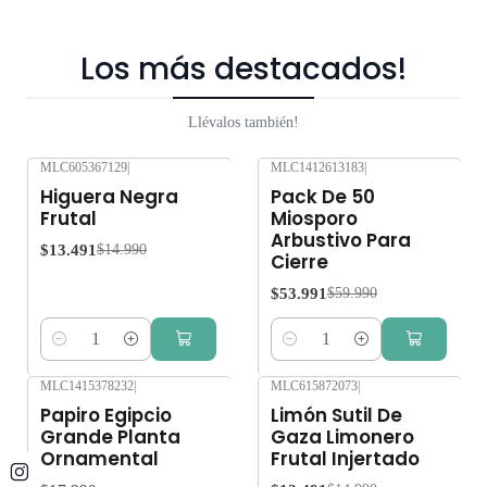
Los más destacados!
Llévalos también!
MLC605367129
|
MLC1412613183
|
-10%
OFF
-10%
OFF
Higuera Negra
Pack De 50
Frutal
Miosporo
Arbustivo Para
$13.491
$14.990
Cierre
$53.991
$59.990
Cantidad
Cantidad
MLC1415378232
|
MLC615872073
|
-10%
OFF
Papiro Egipcio
Limón Sutil De
Grande Planta
Gaza Limonero
Ornamental
Frutal Injertado