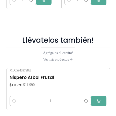
Cantidad
Cantidad
Llévatelos también!
Agrégalos al carrito!
Ver más productos
MLC594397988
|
-10%
OFF
Nispero Árbol Frutal
$10.791
$11.990
Cantidad