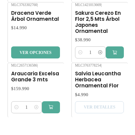
MLC3763302760
|
MLC1421013669
|
Dracena Verde
Sakura Cerezo En
Los árboles y plantas son seres vivos que al someterlos a viajes
Árbol Ornamental
Flor 2,5 Mts Árbol
largos sin suficiente agua y luz o mucha exposición al sol,
Japones
$14.990
pueden verse afectados seriamente.
Ornamental
$38.990
Despacho gratis por compras sobre $80.000.
VER OPCIONES
Cantidad
MLC2657136586
|
MLC3763778254
|
Agotado
Araucaria Excelsa
Salvia Leucantha
Grande 3 mts
Herbacea
Ornamental Flor
$159.990
$4.990
VER DETALLES
Cantidad