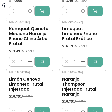
$17.990
$13.491
$14.990
Cantidad
Cantidad
MLC579574468
|
MLC605363025
|
-10%
OFF
-10%
OFF
Kumquat Quinoto
Limequat
Mediano Naranjo
Limonero Enano
Enano Chino Árbol
Frutal Exótico
Frutal
$16.191
$17.990
$13.491
$14.990
Cantidad
Cantidad
MLC585317102
|
MLC594394409
|
-10%
OFF
-10%
OFF
Limón Genova
Naranjo
Limonero Frutal
Thompson
Injertado
Injertado Frutal
Naranja
$10.791
$11.990
$10.791
$11.990