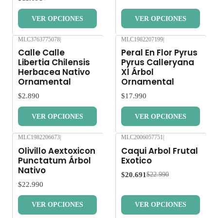
VER OPCIONES
VER OPCIONES
Si estás buscando una planta que enriquezca tu espacio
exterior, la parra uva syrah es la elección adecuada. Con su
MLC3763775078
|
MLC1982207199
|
hermosa vegetación y los deliciosos frutos que producirá, es
Calle Calle
Peral En Flor Pyrus
Libertia Chilensis
Pyrus Calleryana
una inversión que revivirá tu entorno y te conectará con el arte
Herbacea Nativo
Xl Árbol
de la viticultura. Cultivar esta parra permitirá compartir
Ornamental
Ornamental
momentos inolvidables en familia y amigos, creando memorias
$2.890
$17.990
a través de la experiencia vitivinícola en casa.
VER OPCIONES
VER OPCIONES
Imágen referencial, miden 40 cm aprox.
MLC1982206673
|
MLC2006057751
|
-10%
OFF
Olivillo Aextoxicon
Caqui Arbol Frutal
Retiro Gratis en San Bernardo.
Punctatum Árbol
Exotico
Nativo
$20.691
$22.990
Los despachos son realizados dentro 3 a 7 días hábiles.
$22.990
Despachos solo en la Región Metropolitana. No enviamos a
VER OPCIONES
VER OPCIONES
regiones.