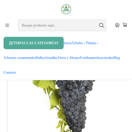
APROVECHA UN 10% DE DCTO. EN TU PRIMERA COMPRA USANDO
CUPÓN
MAHUIDA10
Inicio
Árboles
Árboles frutales
Parra Uva Syrah Árbol Frutal Vinícola
TODAS LAS CATEGORÍAS
Inicio
Árboles
Plantas
Arbustos ornamentales
Bulbos
Semillas
Tierra y Abonos
Fertilizantes
Insecticidas
Blog
Contacto