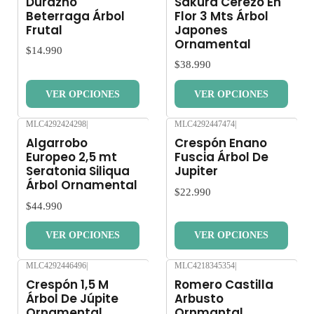
Durazno
Sakura Cerezo En
Beterraga Árbol
Flor 3 Mts Árbol
Frutal
Japones
Ornamental
$14.990
$38.990
VER OPCIONES
VER OPCIONES
MLC4292424298
|
MLC4292447474
|
Nuevo
Nuevo
Algarrobo
Crespón Enano
Europeo 2,5 mt
Fuscia Árbol De
Seratonia Siliqua
Jupiter
Árbol Ornamental
$22.990
$44.990
VER OPCIONES
VER OPCIONES
MLC4292446496
|
MLC4218345354
|
Nuevo
Nuevo
Crespón 1,5 M
Romero Castilla
Árbol De Júpite
Arbusto
Ornamental
Ornmantal