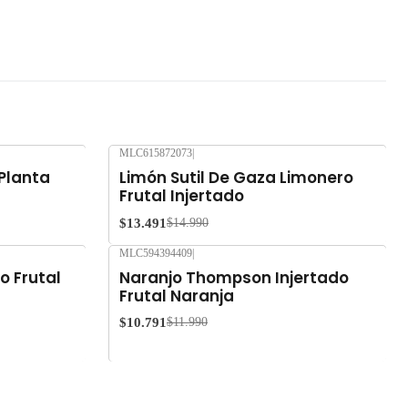
MLC615872073
|
-10%
OFF
 Planta
Limón Sutil De Gaza Limonero
Frutal Injertado
$13.491
$14.990
MLC594394409
|
-10%
OFF
o Frutal
Naranjo Thompson Injertado
Frutal Naranja
$10.791
$11.990