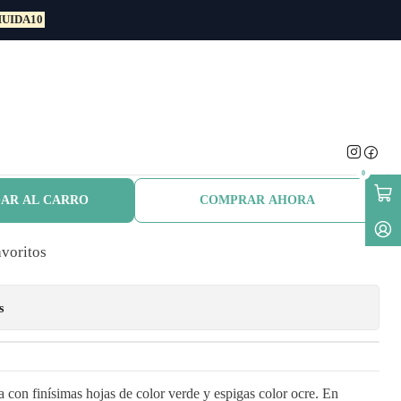
UIDA10
amental
 Estipa Stipa
a Planta Ornamental
0
AR AL CARRO
COMPRAR AHORA
avoritos
s
 con finísimas hojas de color verde y espigas color ocre. En