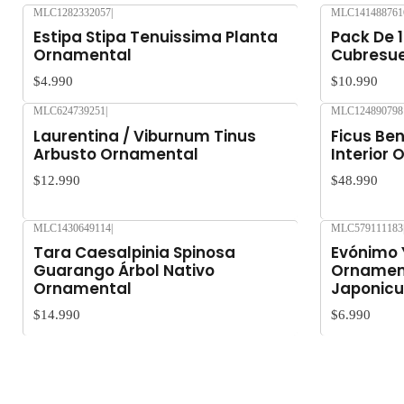
MLC1282332057
|
MLC141488761
Agotado
Estipa Stipa Tenuissima Planta
Pack De 1
Ornamental
Cubresue
$4.990
$10.990
MLC624739251
|
MLC124890798
Laurentina / Viburnum Tinus
Ficus Ben
Arbusto Ornamental
Interior
$12.990
$48.990
MLC1430649114
|
MLC579111183
Agotado
Tara Caesalpinia Spinosa
Evónimo 
Guarango Árbol Nativo
Ornamen
Ornamental
Japonicu
$14.990
$6.990