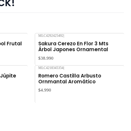
ck!
MLC4292425492
|
Nuevo
ol Frutal
Sakura Cerezo En Flor 3 Mts
Árbol Japones Ornamental
$38.990
MLC4218345354
|
Nuevo
 Júpite
Romero Castilla Arbusto
Ornmantal Aromático
$4.990