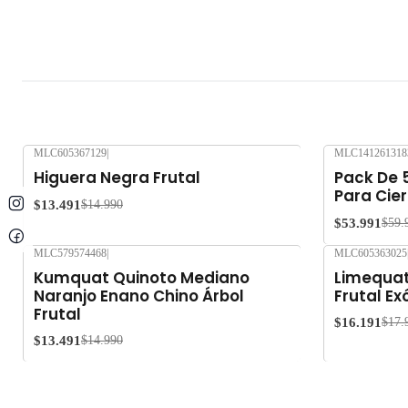
MLC605367129
|
MLC141261318
-10%
OFF
-10%
OFF
Higuera Negra Frutal
Pack De 
Para Cier
$13.491
$14.990
$53.991
$59.
MLC579574468
|
MLC605363025
-10%
OFF
-10%
OFF
Kumquat Quinoto Mediano
Limequat
Naranjo Enano Chino Árbol
Frutal Ex
Frutal
$16.191
$17.
$13.491
$14.990