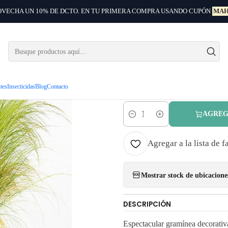
VECHA UN 10% DE DCTO. EN TU PRIMERA COMPRA USANDO CUPÓN
MAH
Arbustos ornamentales
Pack De 10 Estipa Stipa Tenuissima Planta Orn
|
Pack De 10
Tenuissim
ntes
Insecticidas
Blog
Contacto
AGREG
Cantidad
Agregar a la lista de f
Mostrar stock de ubicacione
DESCRIPCIÓN
Espectacular gramínea decorativa