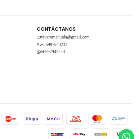
CONTÁCTANOS
viveromahuida@gmail.com
+56997943233
56997943233