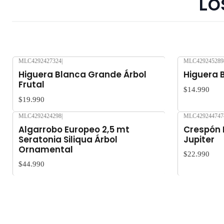
Lo
MLC4292427324
|
MLC429245289
Nuevo
Nuevo
Higuera Blanca Grande Árbol
Higuera B
Frutal
$14.990
$19.990
MLC4292424298
|
MLC429244747
Nuevo
Nuevo
Algarrobo Europeo 2,5 mt
Crespón 
Seratonia Siliqua Árbol
Jupiter
Ornamental
$22.990
$44.990