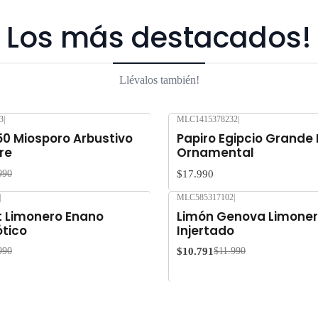
Los más destacados!
Llévalos también!
3
|
MLC1415378232
|
50 Miosporo Arbustivo
Papiro Egipcio Grande
re
Ornamental
$17.990
990
|
MLC585317102
|
-10%
OFF
 Limonero Enano
Limón Genova Limoner
ótico
Injertado
$10.791
990
$11.990