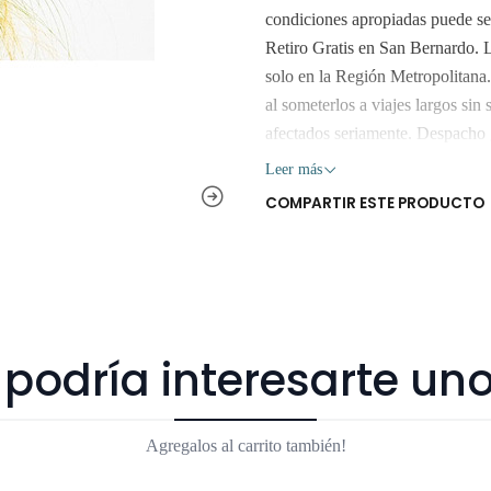
condiciones apropiadas puede se
Retiro Gratis en San Bernardo. L
solo en la Región Metropolitana.
al someterlos a viajes largos sin
afectados seriamente. Despacho 
Leer más
COMPARTIR ESTE PRODUCTO
podría interesarte uno
Agregalos al carrito también!