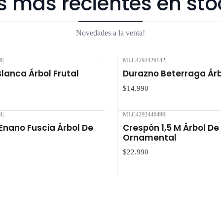
s más recientes en sto
Novedades a la venta!
8
|
MLC4292426142
|
Nuevo
lanca Árbol Frutal
Durazno Beterraga Árb
$14.990
4
|
MLC4292446496
|
Nuevo
Enano Fuscia Árbol De
Crespón 1,5 M Árbol De
Ornamental
$22.990