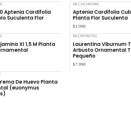
6
|
MLC1415401080
|
Agotado
0 Aptenia Cardifolia
Aptenia Cardifolia Cu
lo Suculenta Flor
Planta Flor Suculenta
$1.990
1
|
MLC997662792
|
jamina Xl 1,5 M Planta
Laurentina Viburnum T
 Ornamental
Arbusto Ornamental
Pequeño
$7.990
|
Yema De Huevo Planta
tal (euonymus
s)