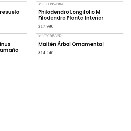
MLC1119520861
|
bresuelo
Philodendro Longifolio M
Filodendro Planta Interior
$17.990
MLC997650852
|
inus
Maitén Árbol Ornamental
 Tamaño
$14.240