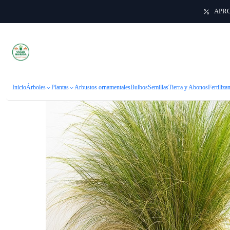
APRO
Inicio
Inicio
Árboles
Plantas
Arbustos ornamentales
Bulbos
Semillas
Tierra y Abonos
Fertiliza