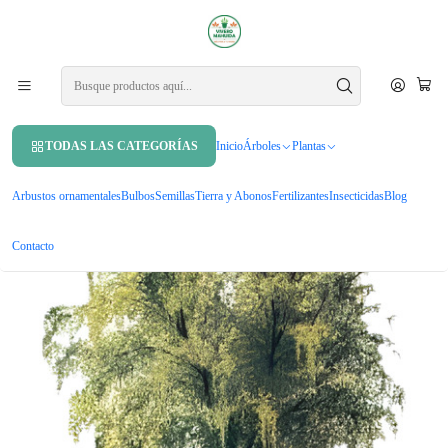
APROVECHA UN 10% DE DCTO. EN TU PRIMERA COMPRA USANDO
CUPÓN
MAHUIDA10
Inicio
Árboles
Árboles nativos
Maitén Árbol Ornamental
TODAS LAS CATEGORÍAS
Inicio
Árboles
Plantas
Arbustos ornamentales
Bulbos
Semillas
Tierra y Abonos
Fertilizantes
Insecticidas
Blog
Contacto