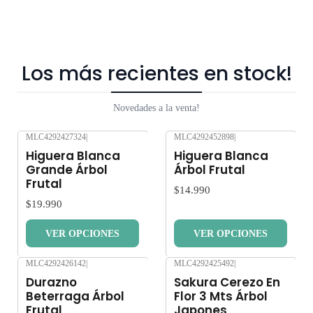
Los más recientes en stock!
Novedades a la venta!
MLC4292427324
|
MLC4292452898
|
Nuevo
Nuevo
Higuera Blanca
Higuera Blanca
Grande Árbol
Árbol Frutal
Frutal
$14.990
$19.990
VER OPCIONES
VER OPCIONES
MLC4292426142
|
MLC4292425492
|
Nuevo
Nuevo
Durazno
Sakura Cerezo En
Beterraga Árbol
Flor 3 Mts Árbol
Frutal
Japones