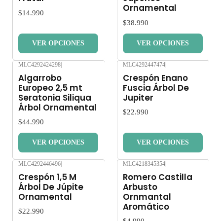
Ornamental
$14.990
$38.990
VER OPCIONES
VER OPCIONES
MLC4292424298
|
MLC4292447474
|
Nuevo
Nuevo
Algarrobo
Crespón Enano
Europeo 2,5 mt
Fuscia Árbol De
Seratonia Siliqua
Jupiter
Árbol Ornamental
$22.990
$44.990
VER OPCIONES
VER OPCIONES
MLC4292446496
|
MLC4218345354
|
Nuevo
Nuevo
Crespón 1,5 M
Romero Castilla
Árbol De Júpite
Arbusto
Ornamental
Ornmantal
Aromático
$22.990
$4.990