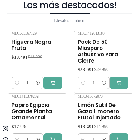
Los más destacados!
Llévalos también!
MLC605367129
|
MLC1412613183
|
-10%
OFF
-10%
OFF
Higuera Negra
Pack De 50
Frutal
Miosporo
Arbustivo Para
$13.491
$14.990
Cierre
$53.991
$59.990
Cantidad
Cantidad
MLC1415378232
|
MLC615872073
|
-10%
OFF
Papiro Egipcio
Limón Sutil De
Grande Planta
Gaza Limonero
Ornamental
Frutal Injertado
$17.990
$13.491
$14.990