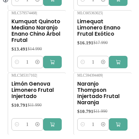
Cantidad
Cantidad
MLC579574468
|
MLC605363025
|
-10%
OFF
-10%
OFF
Kumquat Quinoto
Limequat
Mediano Naranjo
Limonero Enano
Enano Chino Árbol
Frutal Exótico
Frutal
$16.191
$17.990
$13.491
$14.990
Cantidad
Cantidad
MLC585317102
|
MLC594394409
|
-10%
OFF
-10%
OFF
Limón Genova
Naranjo
Limonero Frutal
Thompson
Injertado
Injertado Frutal
Naranja
$10.791
$11.990
$10.791
$11.990
Cantidad
Cantidad