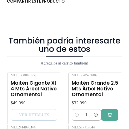
COMPARTIR ESTE PRODUCTO
No enviamos a regiones. Los árboles y plantas son seres vivos
que al someterlos a viajes largos sin suficiente agua y luz o
mucha exposición al sol, pueden verse afectados seriamente.
Despacho gratis por compras sobre $80.000.
También podría interesarte
uno de estos
Agregalos al carrito también!
MLC1308018172
|
MLC1778575604
|
Agotado
Maitén Gigante Xl
Maitén Grande 2,5
4 Mts Árbol Nativo
Mts Árbol Nativo
Ornamental
Ornamental
$49.990
$32.990
VER DETALLES
Cantidad
MLC2414970344
|
MLC577717844
|