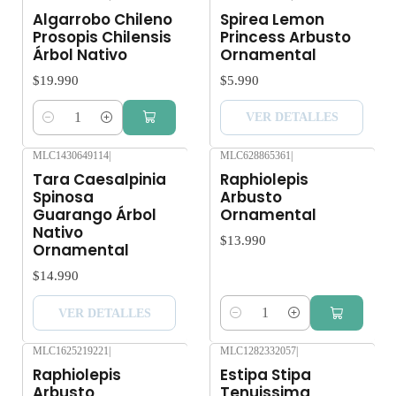
Agotado
Algarrobo Chileno
Spirea Lemon
Prosopis Chilensis
Princess Arbusto
Árbol Nativo
Ornamental
$19.990
$5.990
VER DETALLES
Cantidad
MLC1430649114
|
MLC628865361
|
Agotado
Tara Caesalpinia
Raphiolepis
Spinosa
Arbusto
Guarango Árbol
Ornamental
Nativo
$13.990
Ornamental
$14.990
VER DETALLES
Cantidad
MLC1625219221
|
MLC1282332057
|
Raphiolepis
Estipa Stipa
Arbusto
Tenuissima