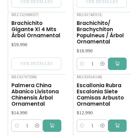
VER DETALLES
VER DETALLES
MLC1321696557
|
MLC617485151
|
Agotado
Brachichito
Brachichito/
Gigante Xl 4 Mts
Brachychiton
Árbol Ornamental
Populneus / Árbol
Ornamental
$59.990
$18.990
VER DETALLES
Cantidad
MLC617473586
|
MLC616141140
|
Palmera China
Escallonia Rubra
Abanico Livistona
Escalonia Siete
Chinensis Árbol
Camisas Arbusto
Ornamental
Ornamental
$14.990
$12.990
Cantidad
Cantidad