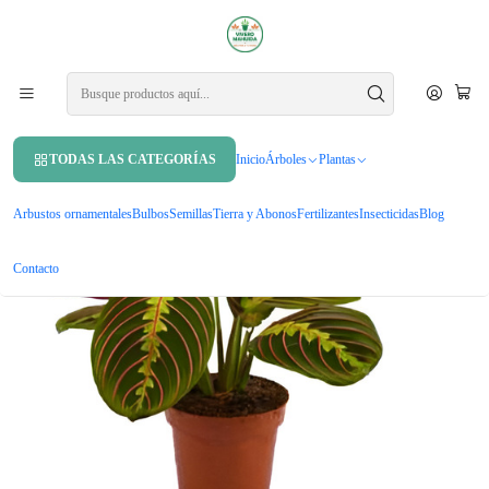
APROVECHA UN 10% DE DCTO. EN TU PRIMERA COMPRA USANDO
CUPÓN
MAHUIDA10
Inicio
Plantas
Plantas de interior
Maranta Leuconera Grande Planta Interior Colgante
TODAS LAS CATEGORÍAS
Inicio
Árboles
Plantas
Arbustos ornamentales
Bulbos
Semillas
Tierra y Abonos
Fertilizantes
Insecticidas
Blog
Contacto