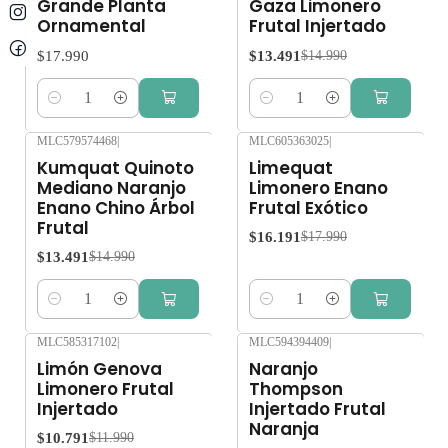
Grande Planta
Gaza Limonero
Ornamental
Frutal Injertado
$17.990
$13.491
$14.990
Cantidad
Cantidad
MLC579574468
|
MLC605363025
|
-10%
OFF
-10%
OFF
Kumquat Quinoto
Limequat
Mediano Naranjo
Limonero Enano
Enano Chino Árbol
Frutal Exótico
Frutal
$16.191
$17.990
$13.491
$14.990
Cantidad
Cantidad
MLC585317102
|
MLC594394409
|
-10%
OFF
-10%
OFF
Limón Genova
Naranjo
Limonero Frutal
Thompson
Injertado
Injertado Frutal
Naranja
$10.791
$11.990