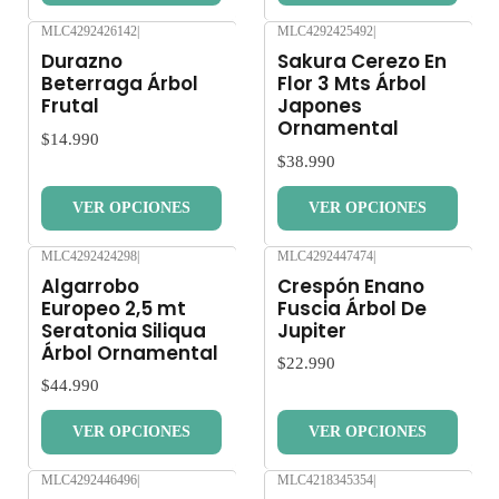
MLC4292426142
|
MLC4292425492
|
Nuevo
Nuevo
Durazno
Sakura Cerezo En
Beterraga Árbol
Flor 3 Mts Árbol
Frutal
Japones
Ornamental
$14.990
$38.990
VER OPCIONES
VER OPCIONES
MLC4292424298
|
MLC4292447474
|
Nuevo
Nuevo
Algarrobo
Crespón Enano
Europeo 2,5 mt
Fuscia Árbol De
Seratonia Siliqua
Jupiter
Árbol Ornamental
$22.990
$44.990
VER OPCIONES
VER OPCIONES
MLC4292446496
|
MLC4218345354
|
Nuevo
Nuevo