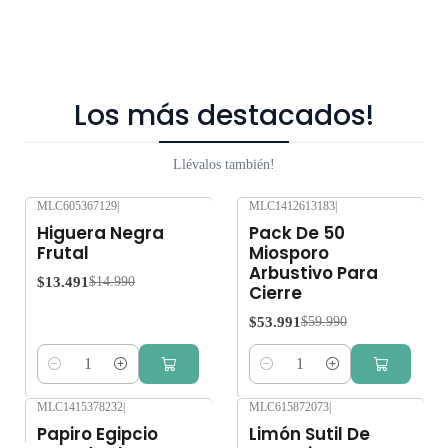
Los más destacados!
Llévalos también!
MLC605367129
|
MLC1412613183
|
-10%
OFF
-10%
OFF
Higuera Negra
Pack De 50
Frutal
Miosporo
Arbustivo Para
$13.491
$14.990
Cierre
$53.991
$59.990
Cantidad
Cantidad
MLC1415378232
|
MLC615872073
|
-10%
OFF
Papiro Egipcio
Limón Sutil De