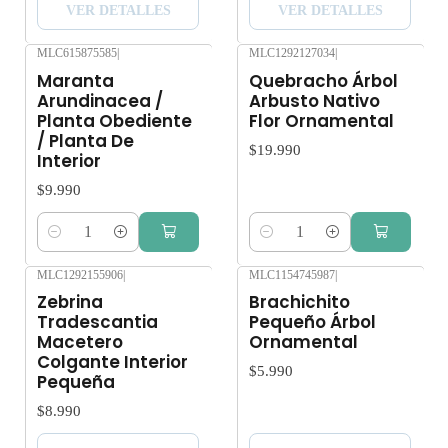
VER DETALLES
VER DETALLES
MLC615875585
|
MLC1292127034
|
Maranta
Quebracho Árbol
Arundinacea /
Arbusto Nativo
Planta Obediente
Flor Ornamental
/ Planta De
$19.990
Interior
$9.990
Cantidad
Cantidad
MLC1292155906
|
MLC1154745987
|
Agotado
Agotado
Zebrina
Brachichito
Tradescantia
Pequeño Árbol
Macetero
Ornamental
Colgante Interior
$5.990
Pequeña
$8.990