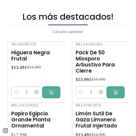
Los más destacados!
Llévalos también!
MLC605367129
|
MLC1412613183
|
-10%
OFF
-10%
OFF
Higuera Negra
Pack De 50
Frutal
Miosporo
Arbustivo Para
$13.491
$14.990
Cierre
$53.991
$59.990
Cantidad
Cantidad
MLC1415378232
|
MLC615872073
|
-10%
OFF
Papiro Egipcio
Limón Sutil De
Grande Planta
Gaza Limonero
Ornamental
Frutal Injertado
$17.990
$13.491
$14.990