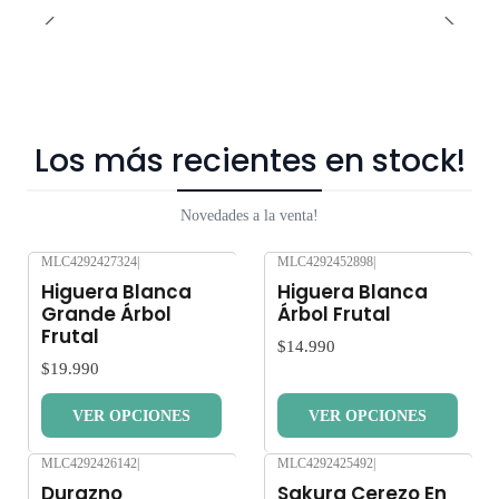
Los más recientes en stock!
Novedades a la venta!
MLC4292427324
|
MLC4292452898
|
Nuevo
Nuevo
Higuera Blanca
Higuera Blanca
Grande Árbol
Árbol Frutal
Frutal
$14.990
$19.990
VER OPCIONES
VER OPCIONES
MLC4292426142
|
MLC4292425492
|
Nuevo
Nuevo
Durazno
Sakura Cerezo En