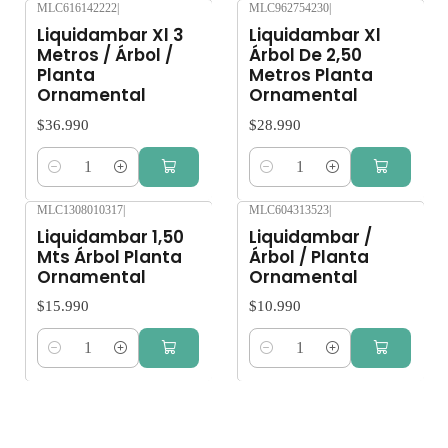
MLC616142222
|
MLC962754230
|
Liquidambar Xl 3
Liquidambar Xl
Metros / Árbol /
Árbol De 2,50
Planta
Metros Planta
Ornamental
Ornamental
$36.990
$28.990
Cantidad
Cantidad
MLC1308010317
|
MLC604313523
|
Liquidambar 1,50
Liquidambar /
Mts Árbol Planta
Árbol / Planta
Ornamental
Ornamental
$15.990
$10.990
Cantidad
Cantidad