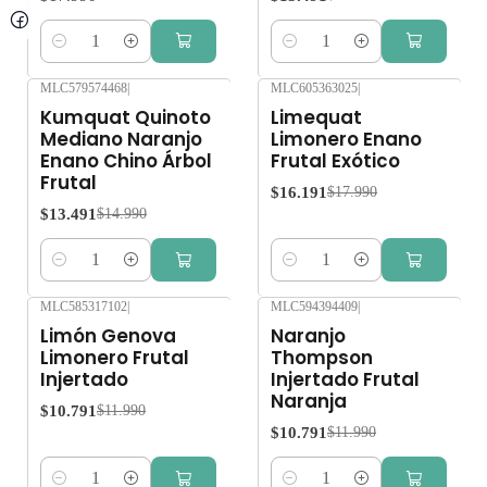
Cantidad
Cantidad
MLC579574468
|
MLC605363025
|
-10%
OFF
-10%
OFF
Kumquat Quinoto
Limequat
Mediano Naranjo
Limonero Enano
Enano Chino Árbol
Frutal Exótico
Frutal
$16.191
$17.990
$13.491
$14.990
Cantidad
Cantidad
MLC585317102
|
MLC594394409
|
-10%
OFF
-10%
OFF
Limón Genova
Naranjo
Limonero Frutal
Thompson
Injertado
Injertado Frutal
Naranja
$10.791
$11.990
$10.791
$11.990