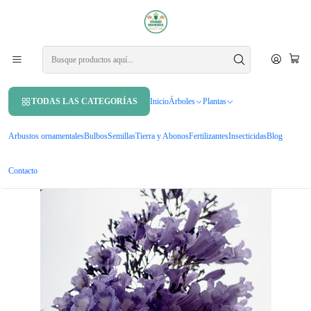
APROVECHA UN 10% DE DCTO. EN TU PRIMERA COMPRA USANDO
CUPÓN
MAHUIDA10
Inicio
Árboles
Árboles ornamentales
Jacarandá Árbol De 1,70 M Planta Ornamental
TODAS LAS CATEGORÍAS
Inicio
Árboles
Plantas
Arbustos ornamentales
Bulbos
Semillas
Tierra y Abonos
Fertilizantes
Insecticidas
Blog
Contacto