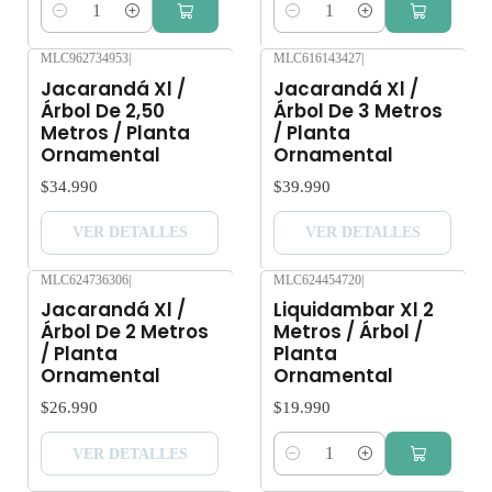
Cantidad
Cantidad
MLC962734953
|
MLC616143427
|
Agotado
Agotado
Jacarandá Xl /
Jacarandá Xl /
Árbol De 2,50
Árbol De 3 Metros
Metros / Planta
/ Planta
Ornamental
Ornamental
$34.990
$39.990
VER DETALLES
VER DETALLES
MLC624736306
|
MLC624454720
|
Agotado
Jacarandá Xl /
Liquidambar Xl 2
Árbol De 2 Metros
Metros / Árbol /
/ Planta
Planta
Ornamental
Ornamental
$26.990
$19.990
VER DETALLES
Cantidad