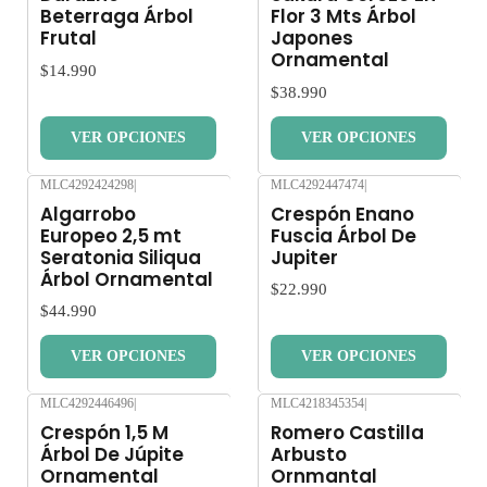
Beterraga Árbol
Flor 3 Mts Árbol
Frutal
Japones
Ornamental
$14.990
$38.990
VER OPCIONES
VER OPCIONES
MLC4292424298
|
MLC4292447474
|
Nuevo
Nuevo
Algarrobo
Crespón Enano
Europeo 2,5 mt
Fuscia Árbol De
Seratonia Siliqua
Jupiter
Árbol Ornamental
$22.990
$44.990
VER OPCIONES
VER OPCIONES
MLC4292446496
|
MLC4218345354
|
Nuevo
Nuevo
Crespón 1,5 M
Romero Castilla
Árbol De Júpite
Arbusto
Ornamental
Ornmantal