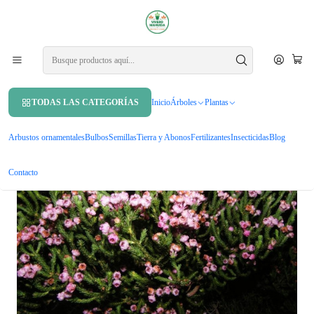
APROVECHA UN 10% DE DCTO. EN TU PRIMERA COMPRA USANDO
CUPÓN
MAHUIDA10
Inicio
Arbustos ornamentales
Erica Rosada Arbusto Planta Ornamental
TODAS LAS CATEGORÍAS
Inicio
Árboles
Plantas
Arbustos ornamentales
Bulbos
Semillas
Tierra y Abonos
Fertilizantes
Insecticidas
Blog
Contacto