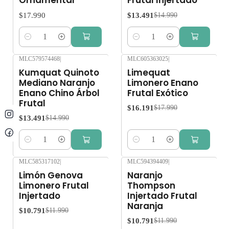
Ornamental
Frutal Injertado
$17.990
$13.491
$14.990
Cantidad
Cantidad
MLC579574468
|
MLC605363025
|
-10%
OFF
-10%
OFF
Kumquat Quinoto
Limequat
Mediano Naranjo
Limonero Enano
Enano Chino Árbol
Frutal Exótico
Frutal
$16.191
$17.990
$13.491
$14.990
Cantidad
Cantidad
MLC585317102
|
MLC594394409
|
-10%
OFF
-10%
OFF
Limón Genova
Naranjo
Limonero Frutal
Thompson
Injertado
Injertado Frutal
Naranja
$10.791
$11.990
$10.791
$11.990