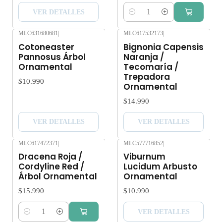
VER DETALLES
Cantidad
MLC631680681
|
MLC617532173
|
Agotado
Agotado
Cotoneaster
Bignonia Capensis
Pannosus Árbol
Naranja /
Ornamental
Tecomaría /
Trepadora
$10.990
Ornamental
$14.990
VER DETALLES
VER DETALLES
MLC617472371
|
MLC577716852
|
Agotado
Dracena Roja /
Viburnum
Cordyline Red /
Lucidum Arbusto
Árbol Ornamental
Ornamental
$15.990
$10.990
VER DETALLES
Cantidad