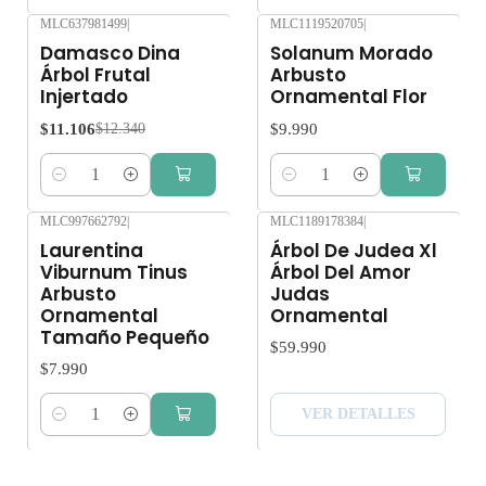
MLC637981499
|
MLC1119520705
|
-10%
OFF
Damasco Dina
Solanum Morado
Árbol Frutal
Arbusto
Injertado
Ornamental Flor
$11.106
$9.990
$12.340
Cantidad
Cantidad
MLC997662792
|
MLC1189178384
|
Agotado
Laurentina
Árbol De Judea Xl
Viburnum Tinus
Árbol Del Amor
Arbusto
Judas
Ornamental
Ornamental
Tamaño Pequeño
$59.990
$7.990
VER DETALLES
Cantidad