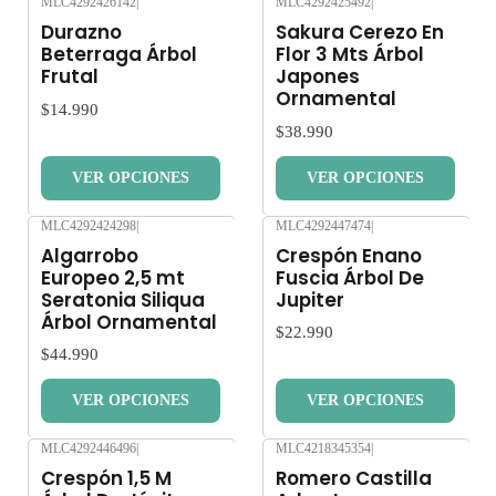
MLC4292426142
|
MLC4292425492
|
Nuevo
Nuevo
Durazno
Sakura Cerezo En
Beterraga Árbol
Flor 3 Mts Árbol
Frutal
Japones
Ornamental
$14.990
$38.990
VER OPCIONES
VER OPCIONES
MLC4292424298
|
MLC4292447474
|
Nuevo
Nuevo
Algarrobo
Crespón Enano
Europeo 2,5 mt
Fuscia Árbol De
Seratonia Siliqua
Jupiter
Árbol Ornamental
$22.990
$44.990
VER OPCIONES
VER OPCIONES
MLC4292446496
|
MLC4218345354
|
Nuevo
Nuevo
Crespón 1,5 M
Romero Castilla