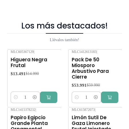
Los más destacados!
Llévalos también!
MLC605367129
|
MLC1412613183
|
-10%
OFF
-10%
OFF
Higuera Negra
Pack De 50
Frutal
Miosporo
Arbustivo Para
$13.491
$14.990
Cierre
$53.991
$59.990
Cantidad
Cantidad
MLC1415378232
|
MLC615872073
|
-10%
OFF
Papiro Egipcio
Limón Sutil De
Grande Planta
Gaza Limonero