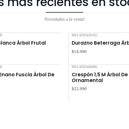
s más recientes en sto
Novedades a la venta!
8
|
MLC4292426142
|
Nuevo
lanca Árbol Frutal
Durazno Beterraga Árb
$14.990
4
|
MLC4292446496
|
Nuevo
Enano Fuscia Árbol De
Crespón 1,5 M Árbol De
Ornamental
$22.990