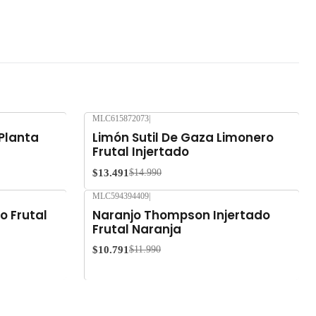
MLC615872073
|
-10%
OFF
 Planta
Limón Sutil De Gaza Limonero
Frutal Injertado
$13.491
$14.990
MLC594394409
|
-10%
OFF
o Frutal
Naranjo Thompson Injertado
Frutal Naranja
$10.791
$11.990