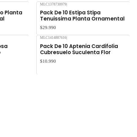
MLC1378730979
|
o Planta
Pack De 10 Estipa Stipa
al
Tenuissima Planta Ornamental
$29.990
MLC1414887616
|
Agotado
osa
Pack De 10 Aptenia Cardifolia
o
Cubresuelo Suculenta Flor
$10.990