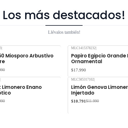
Los más destacados!
Llévalos también!
3
|
MLC1415378232
|
50 Miosporo Arbustivo
Papiro Egipcio Grande
re
Ornamental
$17.990
990
|
MLC585317102
|
-10%
OFF
 Limonero Enano
Limón Genova Limoner
ótico
Injertado
$10.791
990
$11.990