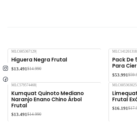
MLC605367129
|
MLC141261318
-10%
OFF
-10%
OFF
Higuera Negra Frutal
Pack De 
Para Cier
$13.491
$14.990
$53.991
$59.
MLC579574468
|
MLC605363025
-10%
OFF
-10%
OFF
Kumquat Quinoto Mediano
Limequat
Naranjo Enano Chino Árbol
Frutal Ex
Frutal
$16.191
$17.
$13.491
$14.990