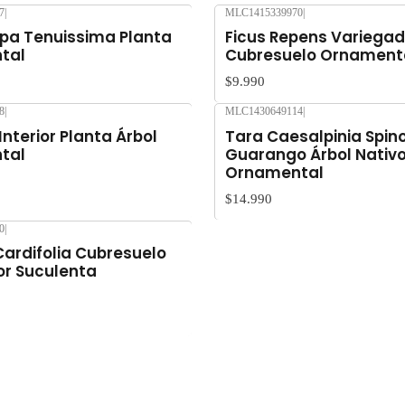
7
|
MLC1415339970
|
Agotado
tipa Tenuissima Planta
Ficus Repens Variegad
tal
Cubresuelo Ornament
$9.990
8
|
MLC1430649114
|
Agotado
nterior Planta Árbol
Tara Caesalpinia Spin
tal
Guarango Árbol Nativ
Ornamental
$14.990
0
|
Cardifolia Cubresuelo
or Suculenta