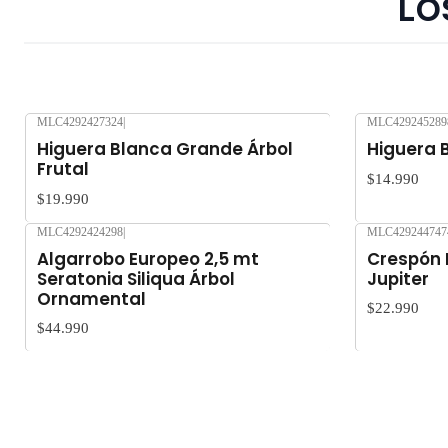
Lo
MLC4292427324
|
MLC429245289
Nuevo
Nuevo
Higuera Blanca Grande Árbol
Higuera B
Frutal
$14.990
$19.990
MLC4292424298
|
MLC429244747
Nuevo
Nuevo
Algarrobo Europeo 2,5 mt
Crespón 
Seratonia Siliqua Árbol
Jupiter
Ornamental
$22.990
$44.990