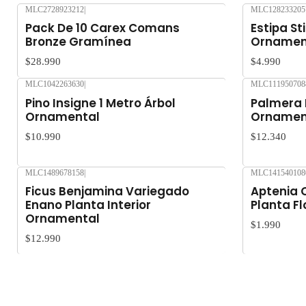
MLC2728923212
|
MLC128233205
Agotado
Pack De 10 Carex Comans
Estipa S
Bronze Gramínea
Ornamen
$28.990
$4.990
MLC1042263630
|
MLC111950708
Pino Insigne 1 Metro Árbol
Palmera I
Ornamental
Ornamen
$10.990
$12.340
MLC1489678158
|
MLC141540108
Agotado
Ficus Benjamina Variegado
Aptenia 
Enano Planta Interior
Planta Fl
Ornamental
$1.990
$12.990