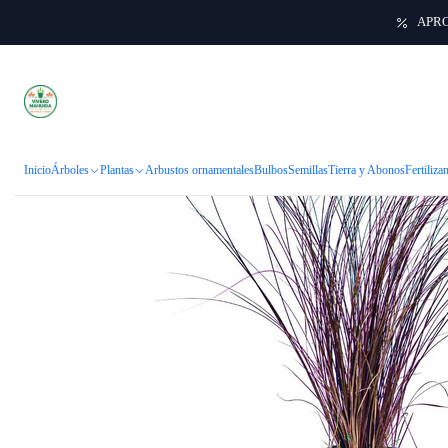
APRO
Inicio
Árboles
Plantas
Arbustos ornamentales
Bulbos
Semillas
Tierra y Abonos
Fertiliza