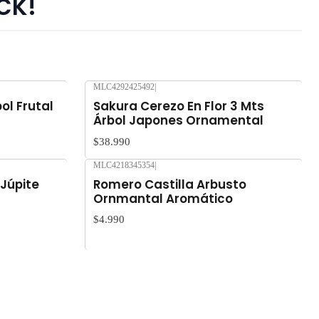
ck!
MLC4292425492
|
Nuevo
ol Frutal
Sakura Cerezo En Flor 3 Mts
Árbol Japones Ornamental
$38.990
MLC4218345354
|
Nuevo
 Júpite
Romero Castilla Arbusto
Ornmantal Aromático
$4.990