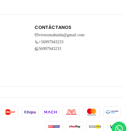
CONTÁCTANOS
viveromahuida@gmail.com
+56997943233
56997943233