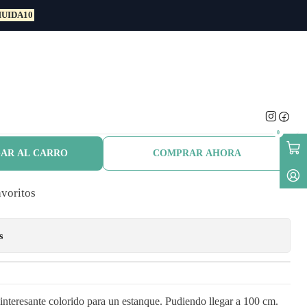
UIDA10
mans Bronze
0
AR AL CARRO
COMPRAR AHORA
avoritos
s
interesante colorido para un estanque. Pudiendo llegar a 100 cm.