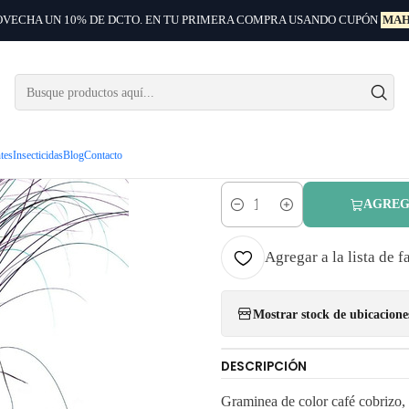
VECHA UN 10% DE DCTO. EN TU PRIMERA COMPRA USANDO CUPÓN
MAH
Inicio
Arbustos ornamentales
Carex Comans Bronze Gramínea
|
Carex Co
Gramínea
ntes
Insecticidas
Blog
Contacto
AGREG
Cantidad
Agregar a la lista de f
Mostrar stock de ubicacione
DESCRIPCIÓN
Graminea de color café cobrizo, 