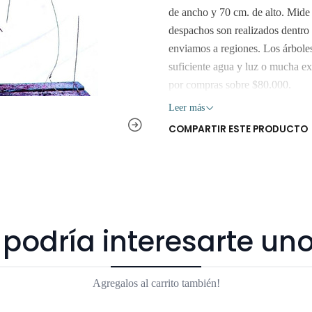
de ancho y 70 cm. de alto. Mide
despachos son realizados dentro
enviamos a regiones. Los árboles 
suficiente agua y luz o mucha ex
por compras sobre $80.000.
Leer más
COMPARTIR ESTE PRODUCTO
podría interesarte uno
Agregalos al carrito también!