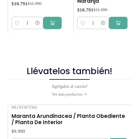
Naranja
$10.791
$11.990
$10.791
$11.990
Cantidad
Cantidad
Llévatelos también!
Agrégalos al carrito!
Ver más productos
MLC615875585
|
Maranta Arundinacea / Planta Obediente
/ Planta De Interior
$9.990