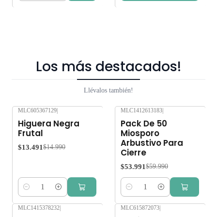
Los más destacados!
Llévalos también!
MLC605367129
|
MLC1412613183
|
-10%
OFF
-10%
OFF
Higuera Negra
Pack De 50
Frutal
Miosporo
Arbustivo Para
$13.491
$14.990
Cierre
$53.991
$59.990
Cantidad
Cantidad
MLC1415378232
|
MLC615872073
|
-10%
OFF