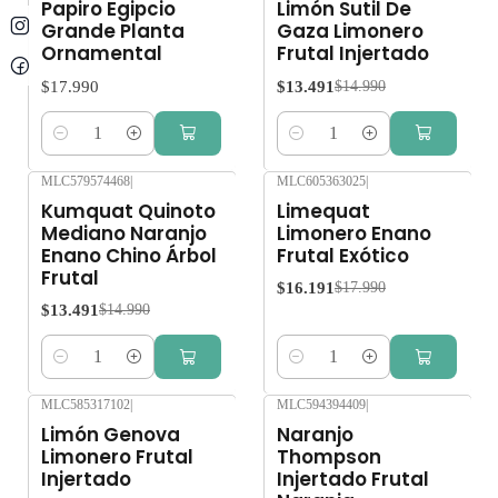
Papiro Egipcio
Limón Sutil De
Grande Planta
Gaza Limonero
Ornamental
Frutal Injertado
$17.990
$13.491
$14.990
Cantidad
Cantidad
MLC579574468
|
MLC605363025
|
-10%
OFF
-10%
OFF
Kumquat Quinoto
Limequat
Mediano Naranjo
Limonero Enano
Enano Chino Árbol
Frutal Exótico
Frutal
$16.191
$17.990
$13.491
$14.990
Cantidad
Cantidad
MLC585317102
|
MLC594394409
|
-10%
OFF
-10%
OFF
Limón Genova
Naranjo
Limonero Frutal
Thompson
Injertado
Injertado Frutal