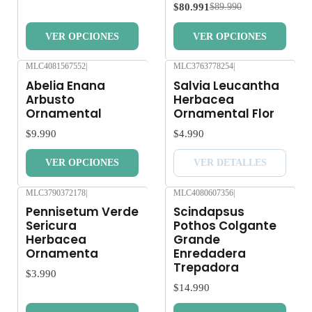
$80.991
$89.990
VER OPCIONES
VER OPCIONES
MLC4081567552
|
MLC3763778254
|
Agotado
Abelia Enana
Salvia Leucantha
Arbusto
Herbacea
Ornamental
Ornamental Flor
$9.990
$4.990
VER OPCIONES
VER DETALLES
MLC3790372178
|
MLC4080607356
|
Pennisetum Verde
Scindapsus
Sericura
Pothos Colgante
Herbacea
Grande
Ornamenta
Enredadera
Trepadora
$3.990
$14.990