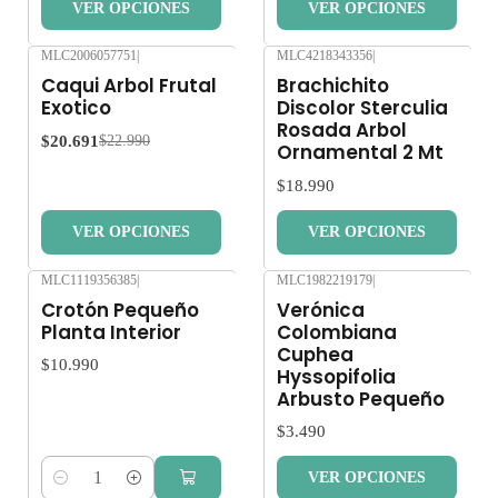
VER OPCIONES
VER OPCIONES
MLC2006057751
|
MLC4218343356
|
-10%
OFF
Nuevo
Caqui Arbol Frutal
Brachichito
Exotico
Discolor Sterculia
Rosada Arbol
$20.691
$22.990
Ornamental 2 Mt
$18.990
VER OPCIONES
VER OPCIONES
MLC1119356385
|
MLC1982219179
|
Crotón Pequeño
Verónica
Planta Interior
Colombiana
Cuphea
$10.990
Hyssopifolia
Arbusto Pequeño
$3.490
VER OPCIONES
Cantidad