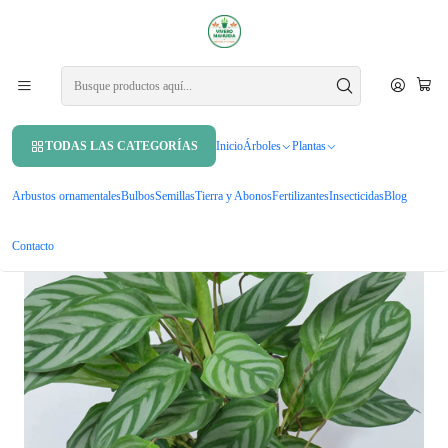
APROVECHA UN 10% DE DCTO. EN TU PRIMERA COMPRA USANDO
CUPÓN
MAHUIDA10
Inicio
Plantas
Plantas de interior
Calathea Setosa Planta Ornamental
TODAS LAS CATEGORÍAS
Inicio
Árboles
Plantas
Arbustos ornamentales
Bulbos
Semillas
Tierra y Abonos
Fertilizantes
Insecticidas
Blog
Contacto