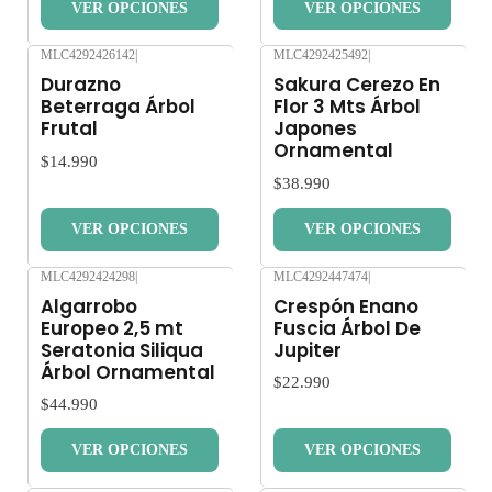
VER OPCIONES
VER OPCIONES
MLC4292426142
|
MLC4292425492
|
Nuevo
Nuevo
Durazno
Sakura Cerezo En
Beterraga Árbol
Flor 3 Mts Árbol
Frutal
Japones
Ornamental
$14.990
$38.990
VER OPCIONES
VER OPCIONES
MLC4292424298
|
MLC4292447474
|
Nuevo
Nuevo
Algarrobo
Crespón Enano
Europeo 2,5 mt
Fuscia Árbol De
Seratonia Siliqua
Jupiter
Árbol Ornamental
$22.990
$44.990
VER OPCIONES
VER OPCIONES