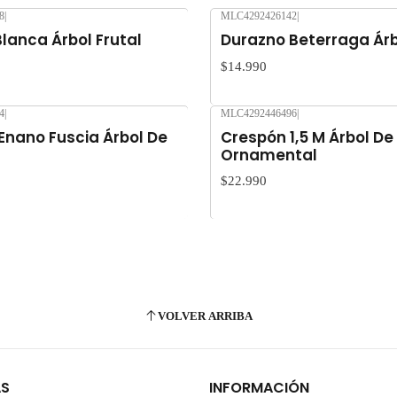
8
|
MLC4292426142
|
Nuevo
lanca Árbol Frutal
Durazno Beterraga Árb
$14.990
4
|
MLC4292446496
|
Nuevo
Enano Fuscia Árbol De
Crespón 1,5 M Árbol De
Ornamental
$22.990
VOLVER ARRIBA
AS
INFORMACIÓN