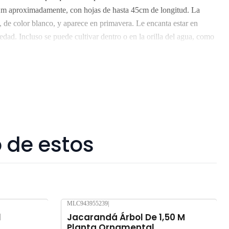
 2m aproximadamente, con hojas de hasta 45cm de longitud. La
 de color blanco, y aparece en primavera. Le encanta estar en
ad. Incluso se puede cultivar dentro o en la orilla del agua, como
rencial, por florecer. Retiro Gratis en San Bernardo. Los despachos
s hábiles. Despachos solo en la Región Metropolitana. No enviamos
 son seres vivos que al someterlos a viajes largos sin suficiente agua
, pueden verse afectados seriamente. Despacho gratis por compras
 de estos
MLC943955239
|
l
Jacarandá Árbol De 1,50 M
Planta Ornamental