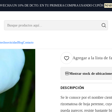
VECHA UN 10% DE DCTO. EN TU PRIMERA COMPRA USANDO CUPÓN
MAH
Inicio
Arbustos ornamentales
Cala Blanca Planta Bulbo De Flor
|
Cala Blan
Flor
ntes
Insecticidas
Blog
Contacto
Agregar a la lista de f
Mostrar stock de ubicacione
DESCRIPCIÓN
Se le conoce por el nombre cient
rizomatosa de hoja perenne, cuyo
pueda parecer, resiste bastante b