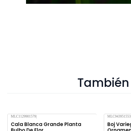
También 
MLC1129901579
|
MLC943951553
Agotado
Cala Blanca Grande Planta
Boj Vari
Bulbo De Flor
Ornamen