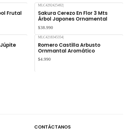
MLC4292425492
|
Nuevo
ol Frutal
Sakura Cerezo En Flor 3 Mts
Árbol Japones Ornamental
$38.990
MLC4218345354
|
Nuevo
 Júpite
Romero Castilla Arbusto
Ornmantal Aromático
$4.990
CONTÁCTANOS