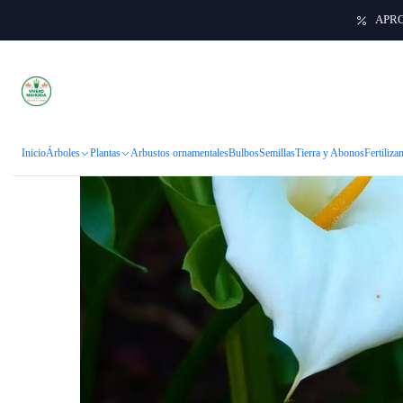
APRO
Inicio
Árboles
Plantas
Arbustos ornamentales
Bulbos
Semillas
Tierra y Abonos
Fertiliza