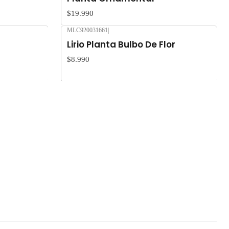
$19.990
MLC920031661
|
Lirio Planta Bulbo De Flor
$8.990