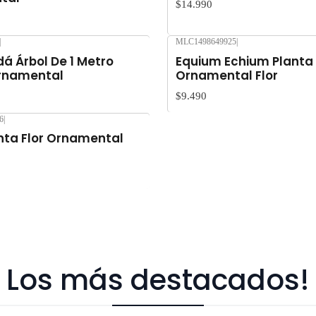
$14.990
|
MLC1498649925
|
á Árbol De 1 Metro
Equium Echium Planta
rnamental
Ornamental Flor
$9.490
6
|
anta Flor Ornamental
Los más destacados!