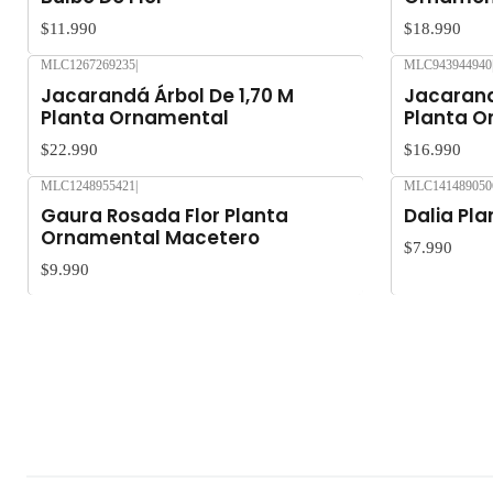
$11.990
$18.990
MLC1267269235
|
MLC943944940
Jacarandá Árbol De 1,70 M
Jacarand
Planta Ornamental
Planta O
$22.990
$16.990
MLC1248955421
|
MLC141489050
Agotado
Gaura Rosada Flor Planta
Dalia Pl
Ornamental Macetero
$7.990
$9.990