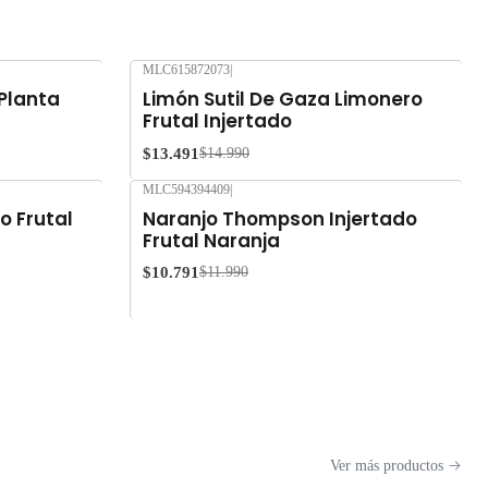
MLC615872073
|
-10%
OFF
 Planta
Limón Sutil De Gaza Limonero
Frutal Injertado
$13.491
$14.990
MLC594394409
|
-10%
OFF
o Frutal
Naranjo Thompson Injertado
Frutal Naranja
$10.791
$11.990
Ver más productos