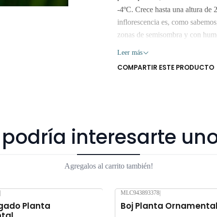
-4ºC. Crece hasta una altura de
inflorescencia es, como sabemos,
zonas de semisombra y con humed
fuentes o estanques. Imágen refe
Leer más
son realizados dentro 3 a 5 día
COMPARTIR ESTE PRODUCTO
a regiones. Los árboles y plantas
y luz o mucha exposición al sol
sobre $80.000
podría interesarte uno
Agregalos al carrito también!
|
MLC943893378
|
egado Planta
Boj Planta Ornamenta
tal