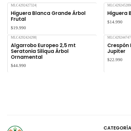
MLC4292427324
|
MLC429245289
Nuevo
Nuevo
Higuera Blanca Grande Árbol
Higuera B
Frutal
$14.990
$19.990
MLC4292424298
|
MLC429244747
Nuevo
Nuevo
Algarrobo Europeo 2,5 mt
Crespón 
Seratonia Siliqua Árbol
Jupiter
Ornamental
$22.990
$44.990
CATEGORÍ