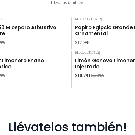
Llévalos también!
3
|
MLC1415378232
|
50 Miosporo Arbustivo
Papiro Egipcio Grande
re
Ornamental
$17.990
990
|
MLC585317102
|
-10%
OFF
 Limonero Enano
Limón Genova Limoner
ótico
Injertado
$10.791
990
$11.990
Llévatelos también!