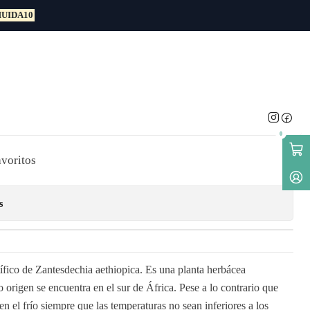
UIDA10
ca Planta Bulbo De
0
avoritos
s
ífico de Zantesdechia aethiopica. Es una planta herbácea
 origen se encuentra en el sur de África. Pese a lo contrario que
ien el frío siempre que las temperaturas no sean inferiores a los