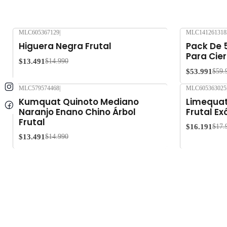
MLC605367129
|
MLC141261318
-10%
OFF
-10%
OFF
Higuera Negra Frutal
Pack De 
Para Cier
$13.491
$14.990
$53.991
$59.
MLC579574468
|
MLC605363025
-10%
OFF
-10%
OFF
Kumquat Quinoto Mediano
Limequat
Naranjo Enano Chino Árbol
Frutal Ex
Frutal
$16.191
$17.
$13.491
$14.990