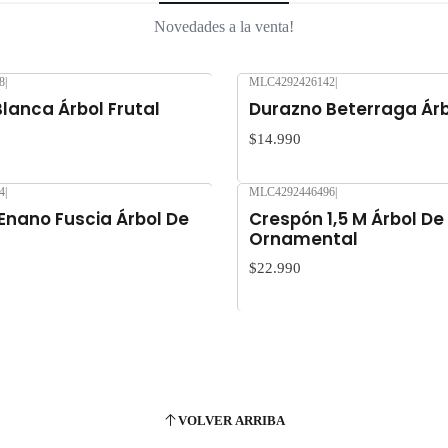
Novedades a la venta!
8
|
MLC4292426142
|
Nuevo
lanca Árbol Frutal
Durazno Beterraga Árb
$14.990
4
|
MLC4292446496
|
Nuevo
Enano Fuscia Árbol De
Crespón 1,5 M Árbol De
Ornamental
$22.990
VOLVER ARRIBA