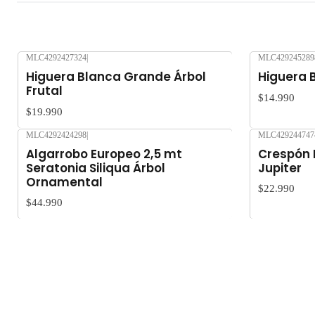
MLC4292427324
|
MLC429245289
Nuevo
Nuevo
Higuera Blanca Grande Árbol
Higuera B
Frutal
$14.990
$19.990
MLC4292424298
|
MLC429244747
Nuevo
Nuevo
Algarrobo Europeo 2,5 mt
Crespón 
Seratonia Siliqua Árbol
Jupiter
Ornamental
$22.990
$44.990