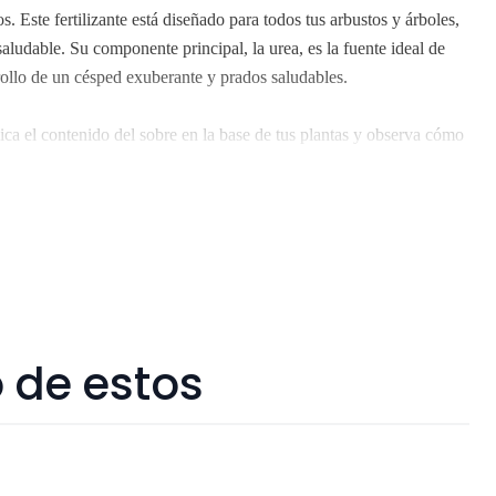
. Este fertilizante está diseñado para todos tus arbustos y árboles,
aludable. Su componente principal, la urea, es la fuente ideal de
rrollo de un césped exuberante y prados saludables.
lica el contenido del sobre en la base de tus plantas y observa cómo
ión no inflamable lo convierte en una opción segura, permitiéndote
n sin preocupaciones. Con Urea, verás resultados tangibles que
ardinero.
tro 3 a 7 días hábiles.
 de estos
tropolitana. No enviamos a regiones.
ivos que al someterlos a viajes largos sin suficiente agua y luz o
 verse afectados seriamente.