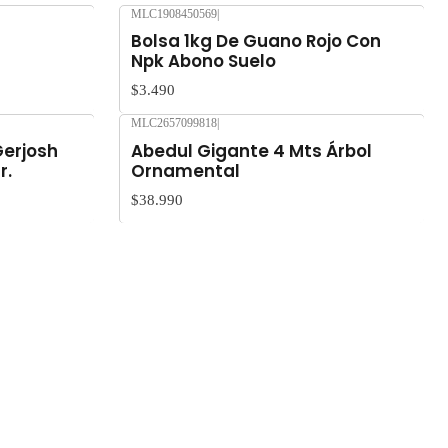
MLC1908450569
|
bre $80.000.
Bolsa 1kg De Guano Rojo Con
Npk Abono Suelo
$3.490
MLC2657099818
|
Gerjosh
Abedul Gigante 4 Mts Árbol
r.
Ornamental
$38.990