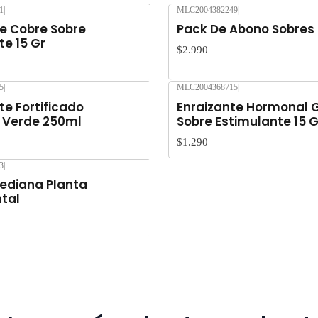
1
|
MLC2004382249
|
Despacho gratis por compras so
De Cobre Sobre
Pack De Abono Sobres
te 15 Gr
$2.990
5
|
MLC2004368715
|
nte Fortificado
Enraizante Hormonal 
e Verde 250ml
Sobre Estimulante 15 G
$1.290
3
|
ediana Planta
tal