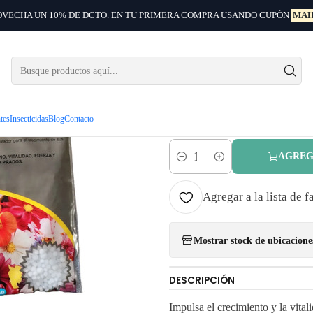
VECHA UN 10% DE DCTO. EN TU PRIMERA COMPRA USANDO CUPÓN
MAH
Inicio
Fertilizantes
Urea Sobre 15 Gr Abono Fertilizante Estimulante
|
Urea Sobr
Fertilizan
ntes
Insecticidas
Blog
Contacto
AGREG
Cantidad
Agregar a la lista de f
Mostrar stock de ubicacione
DESCRIPCIÓN
Impulsa el crecimiento y la vital