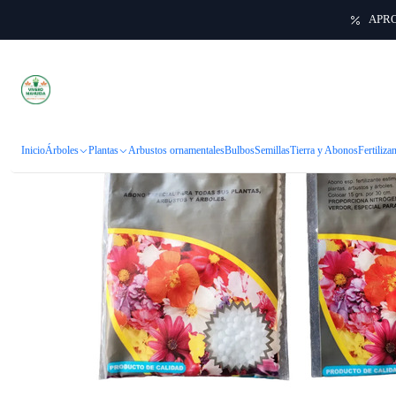
APRO
Inicio
Árboles
Plantas
Arbustos ornamentales
Bulbos
Semillas
Tierra y Abonos
Fertiliza