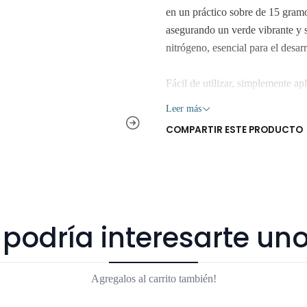
en un práctico sobre de 15 gramos
asegurando un verde vibrante y s
nitrógeno, esencial para el desa
Fácil de utilizar, simplemente ap
florecen con fuerza. Su formulac
Leer más
disfrutar del cuidado de tu jardí
COMPARTIR ESTE PRODUCTO
mejorarán tu experiencia como j
Retiro Gratis en San Bernardo.
Los despachos son realizados den
podría interesarte uno
Despachos solo en la Región Me
Agregalos al carrito también!
Los árboles y plantas son seres v
mucha exposición al sol, pueden