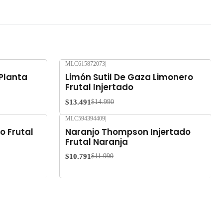
MLC615872073
|
-10%
OFF
 Planta
Limón Sutil De Gaza Limonero
Frutal Injertado
$13.491
$14.990
MLC594394409
|
-10%
OFF
o Frutal
Naranjo Thompson Injertado
Frutal Naranja
$10.791
$11.990