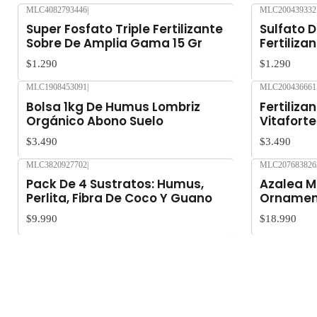
MLC4082793446
|
MLC200439332
Super Fosfato Triple Fertilizante
Sulfato 
Sobre De Amplia Gama 15 Gr
Fertilizan
$1.290
$1.290
MLC1908453091
|
MLC200436661
Bolsa 1kg De Humus Lombriz
Fertiliza
Orgánico Abono Suelo
Vitafort
$3.490
$3.490
MLC3820927702
|
MLC207683826
Nuevo
Pack De 4 Sustratos: Humus,
Azalea M
Perlita, Fibra De Coco Y Guano
Ornamen
$9.990
$18.990