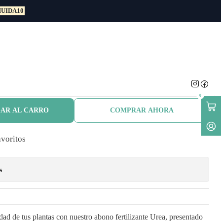
UIDA10
e 15 Gr Abono
te Estimulante
0
AR AL CARRO
COMPRAR AHORA
avoritos
s
idad de tus plantas con nuestro abono fertilizante Urea, presentado