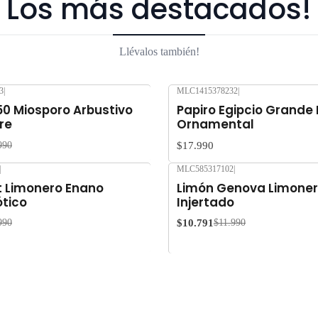
Los más destacados!
Llévalos también!
3
|
MLC1415378232
|
50 Miosporo Arbustivo
Papiro Egipcio Grande
re
Ornamental
$17.990
990
|
MLC585317102
|
-10%
OFF
 Limonero Enano
Limón Genova Limoner
ótico
Injertado
$10.791
990
$11.990