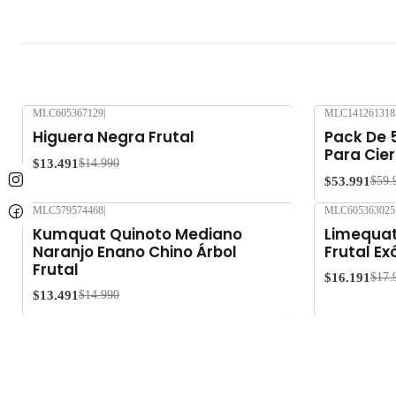
MLC605367129
|
MLC141261318
-10%
OFF
-10%
OFF
Higuera Negra Frutal
Pack De 
Para Cier
$13.491
$14.990
$53.991
$59.
MLC579574468
|
MLC605363025
-10%
OFF
-10%
OFF
Kumquat Quinoto Mediano
Limequat
Naranjo Enano Chino Árbol
Frutal Ex
Frutal
$16.191
$17.
$13.491
$14.990