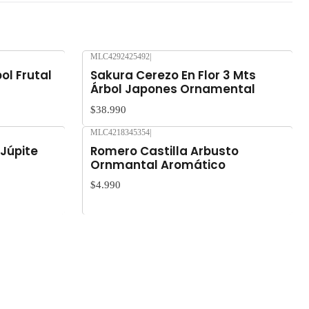
MLC4292425492
|
Nuevo
ol Frutal
Sakura Cerezo En Flor 3 Mts
Árbol Japones Ornamental
$38.990
MLC4218345354
|
Nuevo
 Júpite
Romero Castilla Arbusto
Ornmantal Aromático
$4.990