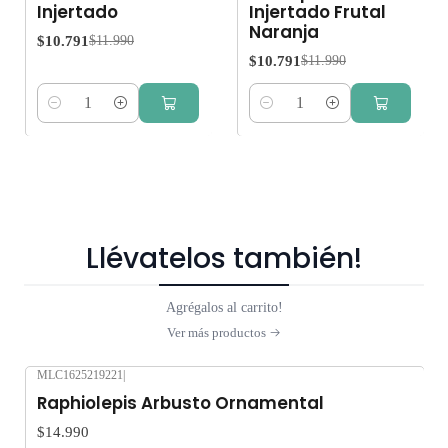
Injertado
Injertado Frutal
Naranja
$10.791
$11.990
$10.791
$11.990
Cantidad
Cantidad
Llévatelos también!
Agrégalos al carrito!
Ver más productos
MLC1625219221
|
Raphiolepis Arbusto Ornamental
$14.990