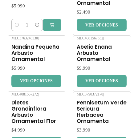
Ornamental
$5.990
Imágen referencial, miden 30-50 m aprox.
$2.490
Retiro Gratis en San Bernardo.
VER OPCIONES
Cantidad
Los despachos son realizados dentro 3 a 7 días hábiles.
MLC3763248530
|
MLC4081567552
|
Nandina Pequeña
Abelia Enana
Arbusto
Arbusto
Despachos solo en la Región Metropolitana. No enviamos a
Ornamental
Ornamental
regiones.
$5.990
$9.990
Los árboles y plantas son seres vivos que al someterlos a viajes
VER OPCIONES
VER OPCIONES
largos sin suficiente agua y luz o mucha exposición al sol,
pueden verse afectados seriamente.
MLC4081567272
|
MLC3790372178
|
Dietes
Pennisetum Verde
Grandinflora
Sericura
Despacho gratis por compras sobre $80.000.
Arbusto
Herbacea
Ornamental Flor
Ornamenta
$4.990
$3.990