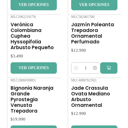
VER OPCIONES
VER OPCIONES
MLC1982219179
|
MLC582481706
|
Verónica
Jazmín Poleanta
Colombiana
Trepadora
Cuphea
Ornamental
Hyssopifolia
Perfumado
Arbusto Pequeño
$12.990
$3.490
VER OPCIONES
Cantidad
MLC2006030881
|
MLC4080762362
|
Bignonia Naranja
Jade Crassula
Grande
Ovata Mediano
Pyrostegia
Arbusto
Venusta
Ornamental
Trepadora
$12.990
$19.990