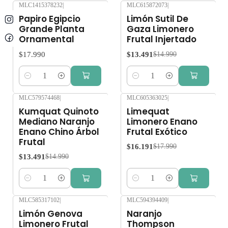
MLC1415378232
|
MLC615872073
|
-10%
OFF
Papiro Egipcio
Limón Sutil De
Grande Planta
Gaza Limonero
Ornamental
Frutal Injertado
$17.990
$13.491
$14.990
Cantidad
Cantidad
MLC579574468
|
MLC605363025
|
-10%
OFF
-10%
OFF
Kumquat Quinoto
Limequat
Mediano Naranjo
Limonero Enano
Enano Chino Árbol
Frutal Exótico
Frutal
$16.191
$17.990
$13.491
$14.990
Cantidad
Cantidad
MLC585317102
|
MLC594394409
|
-10%
OFF
-10%
OFF
Limón Genova
Naranjo
Limonero Frutal
Thompson