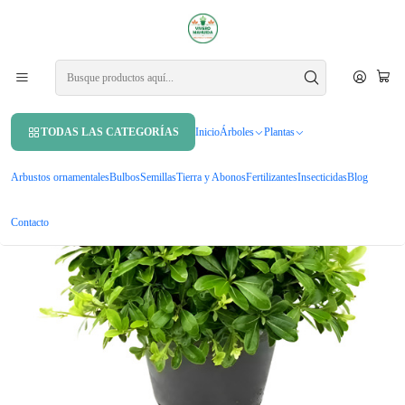
APROVECHA UN 10% DE DCTO. EN TU PRIMERA COMPRA USANDO
CUPÓN
MAHUIDA10
Inicio
Arbustos ornamentales
Pittosporum Tobira Nana Arbusto Ornamental Pitosporo enano
TODAS LAS CATEGORÍAS
Inicio
Árboles
Plantas
Arbustos ornamentales
Bulbos
Semillas
Tierra y Abonos
Fertilizantes
Insecticidas
Blog
Contacto