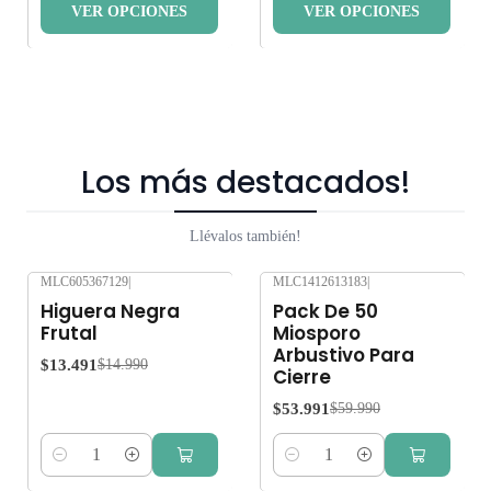
VER OPCIONES
VER OPCIONES
Los más destacados!
Llévalos también!
MLC605367129
|
MLC1412613183
|
-10%
OFF
-10%
OFF
Higuera Negra
Pack De 50
Frutal
Miosporo
Arbustivo Para
$13.491
$14.990
Cierre
$53.991
$59.990
Cantidad
Cantidad