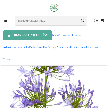
APROVECHA UN 10% DE DCTO. EN TU PRIMERA COMPRA USANDO
CUPÓN
MAHUIDA10
Inicio
Arbustos ornamentales
Pack De 10 Agapanto Lirio Africano Arbusto Ornamental
TODAS LAS CATEGORÍAS
Inicio
Árboles
Plantas
Arbustos ornamentales
Bulbos
Semillas
Tierra y Abonos
Fertilizantes
Insecticidas
Blog
Contacto