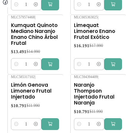
Cantidad
Cantidad
MLC579574468
|
MLC605363025
|
-10%
OFF
-10%
OFF
Kumquat Quinoto
Limequat
Mediano Naranjo
Limonero Enano
Enano Chino Árbol
Frutal Exótico
Frutal
$16.191
$17.990
$13.491
$14.990
Cantidad
Cantidad
MLC585317102
|
MLC594394409
|
-10%
OFF
-10%
OFF
Limón Genova
Naranjo
Limonero Frutal
Thompson
Injertado
Injertado Frutal
Naranja
$10.791
$11.990
$10.791
$11.990
Cantidad
Cantidad