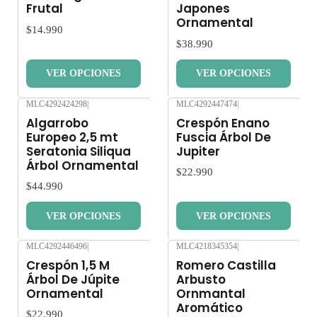
Frutal
Japones
Ornamental
$14.990
$38.990
VER OPCIONES
VER OPCIONES
MLC4292424298
|
MLC4292447474
|
Nuevo
Nuevo
Algarrobo
Crespón Enano
Europeo 2,5 mt
Fuscia Árbol De
Seratonia Siliqua
Jupiter
Árbol Ornamental
$22.990
$44.990
VER OPCIONES
VER OPCIONES
MLC4292446496
|
MLC4218345354
|
Nuevo
Nuevo
Crespón 1,5 M
Romero Castilla
Árbol De Júpite
Arbusto
Ornamental
Ornmantal
Aromático
$22.990