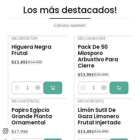
Los más destacados!
Llévalos también!
MLC605367129
|
MLC1412613183
|
-10%
OFF
-10%
OFF
Higuera Negra
Pack De 50
Frutal
Miosporo
Arbustivo Para
$13.491
$14.990
Cierre
$53.991
$59.990
Cantidad
Cantidad
MLC1415378232
|
MLC615872073
|
-10%
OFF
Papiro Egipcio
Limón Sutil De
Grande Planta
Gaza Limonero
Ornamental
Frutal Injertado
$17.990
$13.491
$14.990