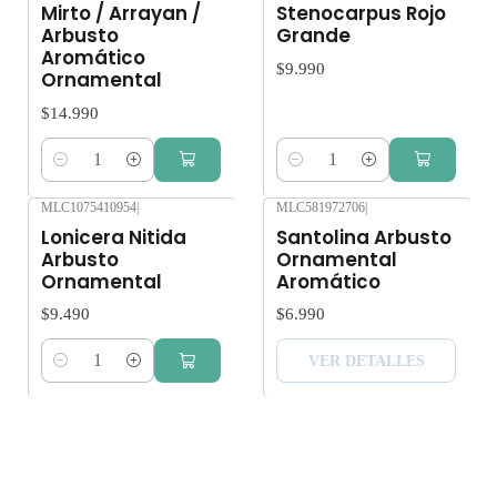
Mirto / Arrayan /
Stenocarpus Rojo
Arbusto
Grande
Aromático
$9.990
Ornamental
$14.990
Cantidad
Cantidad
MLC1075410954
|
MLC581972706
|
Agotado
Lonicera Nitida
Santolina Arbusto
Arbusto
Ornamental
Ornamental
Aromático
$9.490
$6.990
VER DETALLES
Cantidad