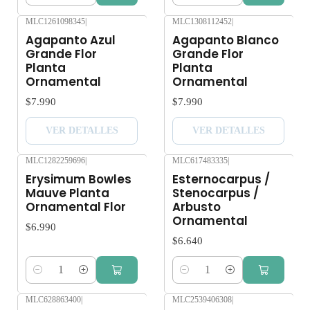
MLC1261098345
|
MLC1308112452
|
Agotado
Agotado
Agapanto Azul
Agapanto Blanco
Grande Flor
Grande Flor
Planta
Planta
Ornamental
Ornamental
$7.990
$7.990
VER DETALLES
VER DETALLES
MLC1282259696
|
MLC617483335
|
Erysimum Bowles
Esternocarpus /
Mauve Planta
Stenocarpus /
Ornamental Flor
Arbusto
Ornamental
$6.990
$6.640
Cantidad
Cantidad
MLC628863400
|
MLC2539406308
|