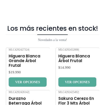
Los más recientes en stock!
Novedades a la venta!
MLC4292427324
|
MLC4292452898
|
Nuevo
Nuevo
Higuera Blanca
Higuera Blanca
Grande Árbol
Árbol Frutal
Frutal
$14.990
$19.990
VER OPCIONES
VER OPCIONES
MLC4292426142
|
MLC4292425492
|
Nuevo
Nuevo
Durazno
Sakura Cerezo En
Beterraga Árbol
Flor 3 Mts Árbol