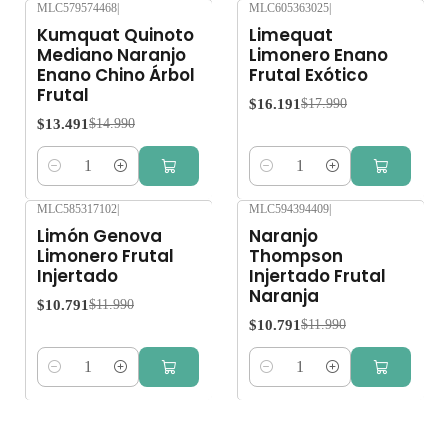
MLC579574468
|
MLC605363025
|
-10%
OFF
-10%
OFF
Kumquat Quinoto
Limequat
Mediano Naranjo
Limonero Enano
Enano Chino Árbol
Frutal Exótico
Frutal
$16.191
$17.990
$13.491
$14.990
Cantidad
Cantidad
MLC585317102
|
MLC594394409
|
-10%
OFF
-10%
OFF
Limón Genova
Naranjo
Limonero Frutal
Thompson
Injertado
Injertado Frutal
Naranja
$10.791
$11.990
$10.791
$11.990
Cantidad
Cantidad