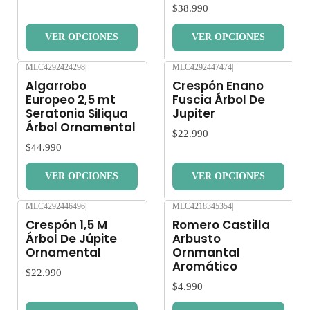
$38.990
VER OPCIONES
VER OPCIONES
MLC4292424298
|
MLC4292447474
|
Nuevo
Nuevo
Algarrobo
Crespón Enano
Europeo 2,5 mt
Fuscia Árbol De
Seratonia Siliqua
Jupiter
Árbol Ornamental
$22.990
$44.990
VER OPCIONES
VER OPCIONES
MLC4292446496
|
MLC4218345354
|
Nuevo
Nuevo
Crespón 1,5 M
Romero Castilla
Árbol De Júpite
Arbusto
Ornamental
Ornmantal
Aromático
$22.990
$4.990