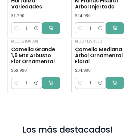
Hortaliza
M Prunus Pisardi
Variedades
Arbol Injertado
Verbena Doble, Variada Vinca Rosea - Colores Variados Viola
- Cornuta Zinnia Gigante - Doble, Variada Zinnia Enana -
$1.790
$24.990
Doble, Variada Retiro Gratis en San Bernardo. Los despachos
son realizados dentro 3 a 7 días hábiles. No enviamos a
Cantidad
Cantidad
regiones. Solo Región Metropolitana. Despacho gratis por
MLC1321601090
|
MLC1412571651
|
compras sobre $80.000.
Camelia Grande
Camelia Mediana
1,5 Mts Arbusto
Árbol Ornamental
Flor Ornamental
Floral
$69.990
$34.990
Cantidad
Cantidad
Los más destacados!