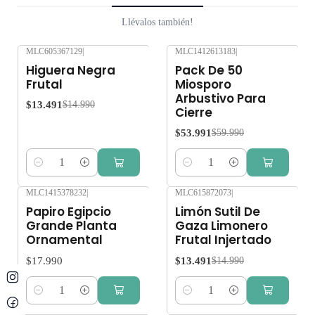
Llévalos también!
MLC605367129
|
MLC1412613183
|
-10%
OFF
-10%
OFF
Higuera Negra
Pack De 50
Frutal
Miosporo
Arbustivo Para
$13.491
$14.990
Cierre
$53.991
$59.990
Cantidad
Cantidad
MLC1415378232
|
MLC615872073
|
-10%
OFF
Papiro Egipcio
Limón Sutil De
Grande Planta
Gaza Limonero
Ornamental
Frutal Injertado
$17.990
$13.491
$14.990
Cantidad
Cantidad