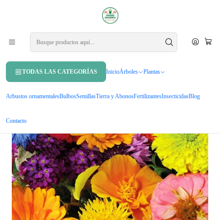
APROVECHA UN 10% DE DCTO. EN TU PRIMERA COMPRA USANDO
CUPÓN
MAHUIDA10
Inicio
Semillas
Pack 5 Sobres Semillas Flor Variedades
TODAS LAS CATEGORÍAS
Inicio
Árboles
Plantas
Arbustos ornamentales
Bulbos
Semillas
Tierra y Abonos
Fertilizantes
Insecticidas
Blog
Contacto