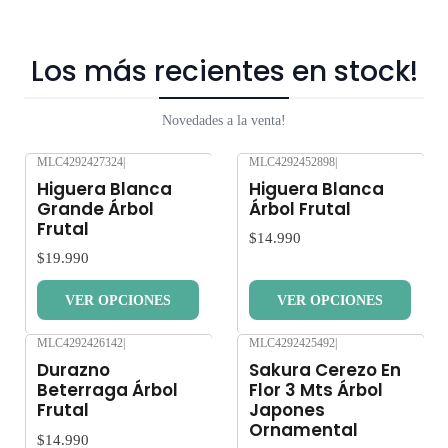
Los más recientes en stock!
Novedades a la venta!
MLC4292427324
|
MLC4292452898
|
Nuevo
Nuevo
Higuera Blanca
Higuera Blanca
Grande Árbol
Árbol Frutal
Frutal
$14.990
$19.990
VER OPCIONES
VER OPCIONES
MLC4292426142
|
MLC4292425492
|
Nuevo
Nuevo
Durazno
Sakura Cerezo En
Beterraga Árbol
Flor 3 Mts Árbol
Frutal
Japones
Ornamental
$14.990