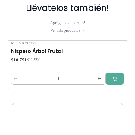
Llévatelos también!
Agrégalos al carrito!
Ver más productos
MLC594397988
|
-10%
OFF
Nispero Árbol Frutal
$10.791
$11.990
Cantidad