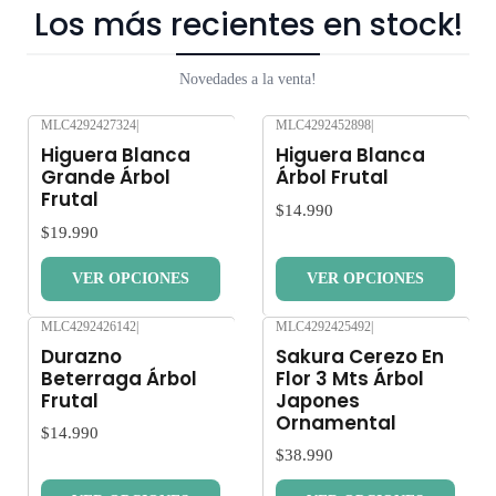
Los más recientes en stock!
Novedades a la venta!
MLC4292427324
|
MLC4292452898
|
Nuevo
Nuevo
Higuera Blanca
Higuera Blanca
Grande Árbol
Árbol Frutal
Frutal
$14.990
$19.990
VER OPCIONES
VER OPCIONES
MLC4292426142
|
MLC4292425492
|
Nuevo
Nuevo
Durazno
Sakura Cerezo En
Beterraga Árbol
Flor 3 Mts Árbol
Frutal
Japones
Ornamental
$14.990
$38.990