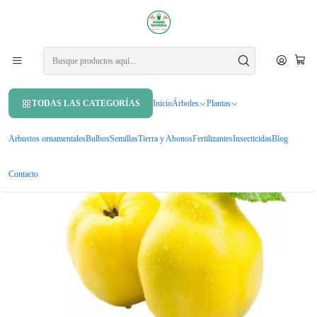
APROVECHA UN 10% DE DCTO. EN TU PRIMERA COMPRA USANDO
CUPÓN
MAHUIDA10
Inicio
Árboles
Árboles frutales
Membrillo Champion Árbol Frutal Injertado
TODAS LAS CATEGORÍAS
Inicio
Árboles
Plantas
Arbustos ornamentales
Bulbos
Semillas
Tierra y Abonos
Fertilizantes
Insecticidas
Blog
Contacto