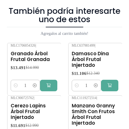
También podría interesarte
uno de estos
Agregalos al carrito también!
MLC1706054326
|
MLC637981499
|
-10%
OFF
-10%
OFF
Granado Árbol
Damasco Dina
Frutal Granada
Árbol Frutal
Injertado
$13.491
$14.990
$11.106
$12.340
Cantidad
Cantidad
MLC900725762
|
MLC1119272514
|
-10%
OFF
-10%
OFF
Cerezo Lapins
Manzano Granny
Árbol Frutal
Smith Con Frutos
Injertado
Árbol Frutal
Injertado
$11.691
$12.990