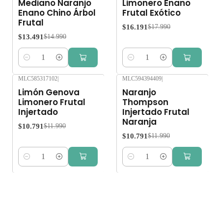
Mediano Naranjo
Limonero Enano
Enano Chino Árbol
Frutal Exótico
Frutal
$16.191
$17.990
$13.491
$14.990
Cantidad
Cantidad
MLC585317102
|
MLC594394409
|
-10%
OFF
-10%
OFF
Limón Genova
Naranjo
Limonero Frutal
Thompson
Injertado
Injertado Frutal
Naranja
$10.791
$11.990
$10.791
$11.990
Cantidad
Cantidad