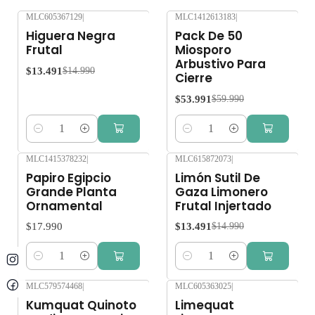
MLC605367129
|
MLC1412613183
|
-10%
OFF
-10%
OFF
Higuera Negra
Pack De 50
Frutal
Miosporo
Arbustivo Para
$13.491
$14.990
Cierre
$53.991
$59.990
Cantidad
Cantidad
MLC1415378232
|
MLC615872073
|
-10%
OFF
Papiro Egipcio
Limón Sutil De
Grande Planta
Gaza Limonero
Ornamental
Frutal Injertado
$17.990
$13.491
$14.990
Cantidad
Cantidad
MLC579574468
|
MLC605363025
|
-10%
OFF
-10%
OFF
Kumquat Quinoto
Limequat