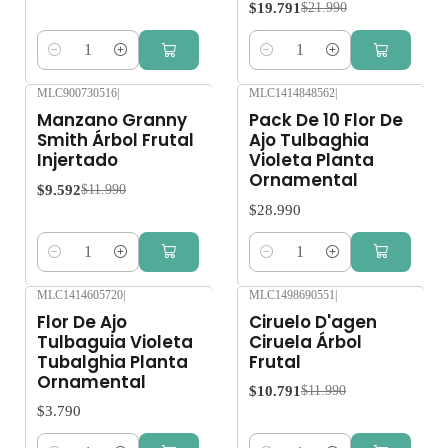
$19.791
$21.990
Cantidad
Cantidad
MLC900730516
|
MLC1414848562
|
-20%
OFF
Manzano Granny
Pack De 10 Flor De
Smith Árbol Frutal
Ajo Tulbaghia
Injertado
Violeta Planta
Ornamental
$9.592
$11.990
$28.990
Cantidad
Cantidad
MLC1414605720
|
MLC1498690551
|
-10%
OFF
Flor De Ajo
Ciruelo D'agen
Tulbaguia Violeta
Ciruela Árbol
Tubalghia Planta
Frutal
Ornamental
$10.791
$11.990
$3.790