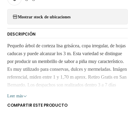
Mostrar stock de ubicaciones
DESCRIPCIÓN
Pequeño árbol de corteza lisa grisácea, copa irregular, de hojas
caducas y puede alcanzar los 3 m. Esta variedad se distingue
por producir un membrillo de sabor a piña muy característico.
Es muy utilizado para conservas, dulces y mermeladas. Imágen
referencial, miden entre 1 y 1,70 m aprox. Retiro Gratis en San
Bernardo. Los despachos son realizados dentro 3 a 7 días
hábiles. Despachos solo en la Región Metropolitana. No
Leer más
enviamos a regiones. Los árboles y plantas son seres vivos que
COMPARTIR ESTE PRODUCTO
al someterlos a viajes largos sin suficiente agua y luz o mucha
exposición al sol, pueden verse afectados seriamente.
Despacho gratis por compras sobre $80.000