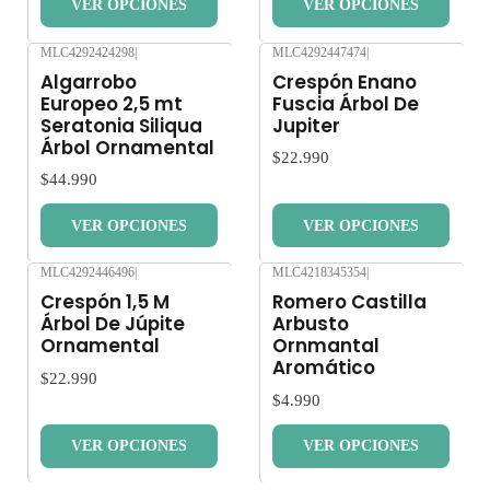
VER OPCIONES
VER OPCIONES
MLC4292424298
|
MLC4292447474
|
Nuevo
Nuevo
Algarrobo
Crespón Enano
Europeo 2,5 mt
Fuscia Árbol De
Seratonia Siliqua
Jupiter
Árbol Ornamental
$22.990
$44.990
VER OPCIONES
VER OPCIONES
MLC4292446496
|
MLC4218345354
|
Nuevo
Nuevo
Crespón 1,5 M
Romero Castilla
Árbol De Júpite
Arbusto
Ornamental
Ornmantal
Aromático
$22.990
$4.990
VER OPCIONES
VER OPCIONES