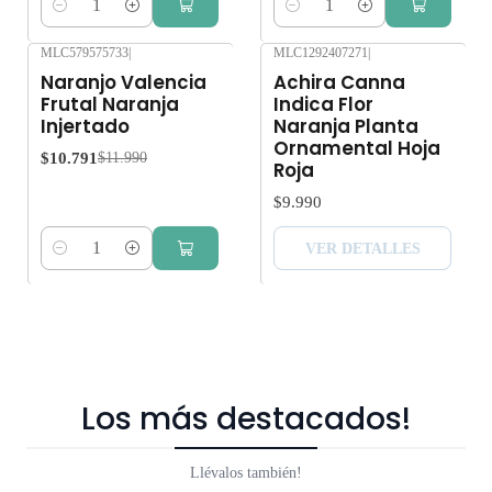
Cantidad
Cantidad
MLC579575733
|
MLC1292407271
|
-10%
OFF
Agotado
Naranjo Valencia
Achira Canna
Frutal Naranja
Indica Flor
Injertado
Naranja Planta
Ornamental Hoja
$10.791
$11.990
Roja
$9.990
VER DETALLES
Cantidad
Los más destacados!
Llévalos también!