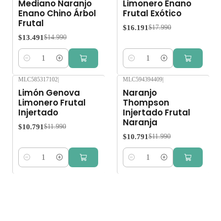
Mediano Naranjo
Limonero Enano
Enano Chino Árbol
Frutal Exótico
Frutal
$16.191
$17.990
$13.491
$14.990
Cantidad
Cantidad
MLC585317102
|
MLC594394409
|
-10%
OFF
-10%
OFF
Limón Genova
Naranjo
Limonero Frutal
Thompson
Injertado
Injertado Frutal
Naranja
$10.791
$11.990
$10.791
$11.990
Cantidad
Cantidad