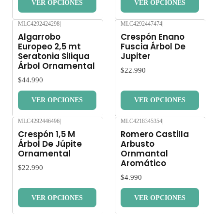
VER OPCIONES
VER OPCIONES
MLC4292424298
|
MLC4292447474
|
Nuevo
Nuevo
Algarrobo
Crespón Enano
Europeo 2,5 mt
Fuscia Árbol De
Seratonia Siliqua
Jupiter
Árbol Ornamental
$22.990
$44.990
VER OPCIONES
VER OPCIONES
MLC4292446496
|
MLC4218345354
|
Nuevo
Nuevo
Crespón 1,5 M
Romero Castilla
Árbol De Júpite
Arbusto
Ornamental
Ornmantal
Aromático
$22.990
$4.990
VER OPCIONES
VER OPCIONES