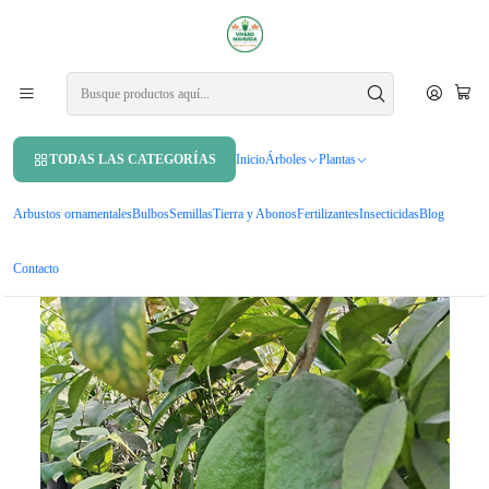
APROVECHA UN 10% DE DCTO. EN TU PRIMERA COMPRA USANDO
CUPÓN
MAHUIDA10
Inicio
Árboles
Árboles frutales
Limón Cidra Limonero Citrus Medica Frutal Injertado Exótico
TODAS LAS CATEGORÍAS
Inicio
Árboles
Plantas
Arbustos ornamentales
Bulbos
Semillas
Tierra y Abonos
Fertilizantes
Insecticidas
Blog
Contacto