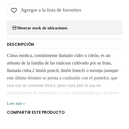
Agregar a la lista de favoritos
Mostrar stock de ubicaciones
DESCRIPCIÓN
Citrus medica, comúnmente llamado cidro o citrón, es un
arbusto de la familia de las rutáceas cultivado por su fruta,
llamada cidra,2 limón poncil, limón francés o toronja (aunque
este último término se presta a confusión con el pomelo), que
rara vez se consume fresca, pero cuya piel se usa en
preparaciones de repostería y como aromatizante por su fuerte
contenido en aceites esenciales El fruto es un hesperidio
Leer más
oblongo o globoso, raramente piriforme, de hasta 30 cm de
COMPARTIR ESTE PRODUCTO
diámetro, variando mucho entre ejemplares y aún en el mismo
ejemplar, con el estilo bien marcado. Está recubierto de una