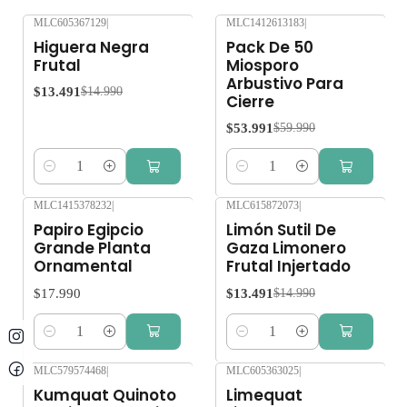
MLC605367129
|
MLC1412613183
|
-10%
OFF
-10%
OFF
Higuera Negra
Pack De 50
Frutal
Miosporo
Arbustivo Para
$13.491
$14.990
Cierre
$53.991
$59.990
Cantidad
Cantidad
MLC1415378232
|
MLC615872073
|
-10%
OFF
Papiro Egipcio
Limón Sutil De
Grande Planta
Gaza Limonero
Ornamental
Frutal Injertado
$17.990
$13.491
$14.990
Cantidad
Cantidad
MLC579574468
|
MLC605363025
|
-10%
OFF
-10%
OFF
Kumquat Quinoto
Limequat