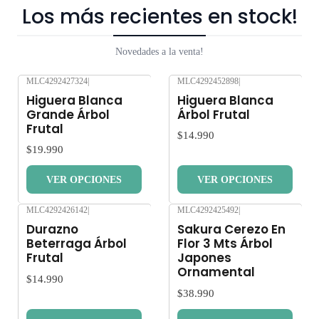
Los más recientes en stock!
Novedades a la venta!
MLC4292427324
|
MLC4292452898
|
Nuevo
Nuevo
Higuera Blanca
Higuera Blanca
Grande Árbol
Árbol Frutal
Frutal
$14.990
$19.990
VER OPCIONES
VER OPCIONES
MLC4292426142
|
MLC4292425492
|
Nuevo
Nuevo
Durazno
Sakura Cerezo En
Beterraga Árbol
Flor 3 Mts Árbol
Frutal
Japones
Ornamental
$14.990
$38.990