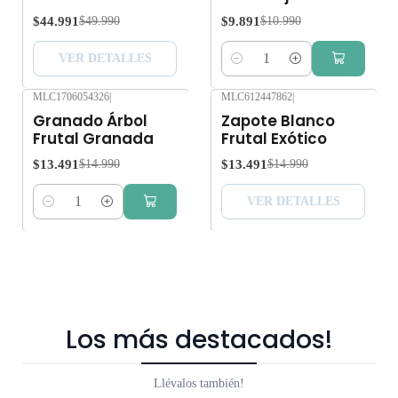
$44.991
$9.891
$49.990
$10.990
VER DETALLES
Cantidad
MLC1706054326
|
MLC612447862
|
-10%
OFF
-10%
OFF
Granado Árbol
Zapote Blanco
Agotado
Frutal Granada
Frutal Exótico
$13.491
$13.491
$14.990
$14.990
VER DETALLES
Cantidad
Los más destacados!
Llévalos también!