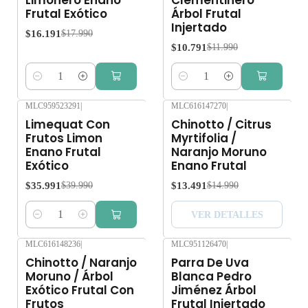
Frutal Exótico
Árbol Frutal
Injertado
$16.191
$17.990
$10.791
$11.990
Cantidad
Cantidad
MLC959523291
|
MLC616147270
|
-10%
OFF
-10%
OFF
Limequat Con
Chinotto / Citrus
Agotado
Frutos Limon
Myrtifolia /
Enano Frutal
Naranjo Moruno
Exótico
Enano Frutal
$35.991
$13.491
$39.990
$14.990
VER DETALLES
Cantidad
MLC616148236
|
MLC951126470
|
-10%
OFF
-10%
OFF
Chinotto / Naranjo
Parra De Uva
Agotado
Moruno / Árbol
Blanca Pedro
Exótico Frutal Con
Jiménez Árbol
Frutos
Frutal Injertado