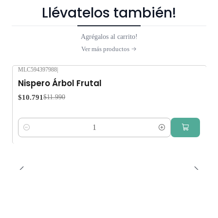
Llévatelos también!
Agrégalos al carrito!
Ver más productos
MLC594397988
|
-10%
OFF
Nispero Árbol Frutal
$10.791
$11.990
Cantidad